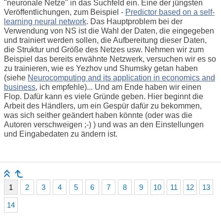
"neuronale Netze" in das Suchfeld ein. Eine der jüngsten
Veröffentlichungen, zum Beispiel -
Predictor based on a self-
learning neural network
. Das Hauptproblem bei der
Verwendung von NS ist die Wahl der Daten, die eingegeben
und trainiert werden sollen, die Aufbereitung dieser Daten,
die Struktur und Größe des Netzes usw. Nehmen wir zum
Beispiel das bereits erwähnte Netzwerk, versuchen wir es so
zu trainieren, wie es Yezhov und Shumsky getan haben
(siehe
Neurocomputing and its application in economics and
business
, ich empfehle)... Und am Ende haben wir einen
Flop. Dafür kann es viele Gründe geben. Hier beginnt die
Arbeit des Händlers, um ein Gespür dafür zu bekommen,
was sich seither geändert haben könnte (oder was die
Autoren verschweigen ;-) ) und was an den Einstellungen
und Eingabedaten zu ändern ist.
1
2
3
4
5
6
7
8
9
10
11
12
13
14