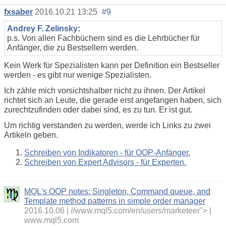
fxsaber
2016.10.21 13:25
#9
Andrey F. Zelinsky
:
p.s. Von allen Fachbüchern sind es die Lehrbücher für
Anfänger, die zu Bestsellern werden.
Kein Werk für Spezialisten kann per Definition ein Bestseller
werden - es gibt nur wenige Spezialisten.
Ich zähle mich vorsichtshalber nicht zu ihnen. Der Artikel
richtet sich an Leute, die gerade erst angefangen haben, sich
zurechtzufinden oder dabei sind, es zu tun. Er ist gut.
Um richtig verstanden zu werden, werde ich Links zu zwei
Artikeln geben.
Schreiben von Indikatoren - für OOP-Anfänger.
Schreiben von Expert Advisors - für Experten.
MQL's OOP notes: Singleton, Command queue, and
Template method patterns in simple order manager
2016.10.06
//www.mql5.com/en/users/marketeer">
www.mql5.com