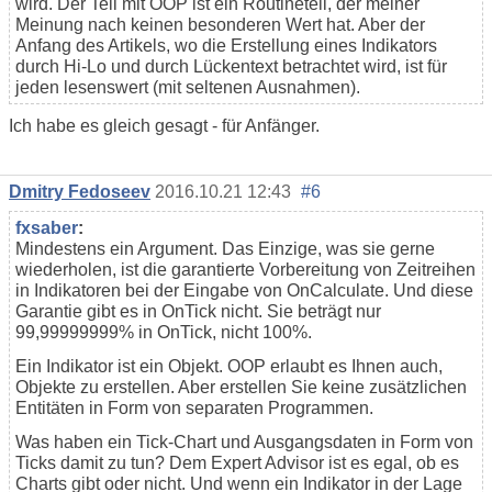
wird. Der Teil mit OOP ist ein Routineteil, der meiner
Meinung nach keinen besonderen Wert hat. Aber der
Anfang des Artikels, wo die Erstellung eines Indikators
durch Hi-Lo und durch Lückentext betrachtet wird, ist für
jeden lesenswert (mit seltenen Ausnahmen).
Ich habe es gleich gesagt - für Anfänger.
Dmitry Fedoseev
2016.10.21 12:43
#6
fxsaber
:
Mindestens ein Argument. Das Einzige, was sie gerne
wiederholen, ist die garantierte Vorbereitung von Zeitreihen
in Indikatoren bei der Eingabe von OnCalculate. Und diese
Garantie gibt es in OnTick nicht. Sie beträgt nur
99,99999999% in OnTick, nicht 100%.
Ein Indikator ist ein Objekt. OOP erlaubt es Ihnen auch,
Objekte zu erstellen. Aber erstellen Sie keine zusätzlichen
Entitäten in Form von separaten Programmen.
Was haben ein Tick-Chart und Ausgangsdaten in Form von
Ticks damit zu tun? Dem Expert Advisor ist es egal, ob es
Charts gibt oder nicht. Und wenn ein Indikator in der Lage