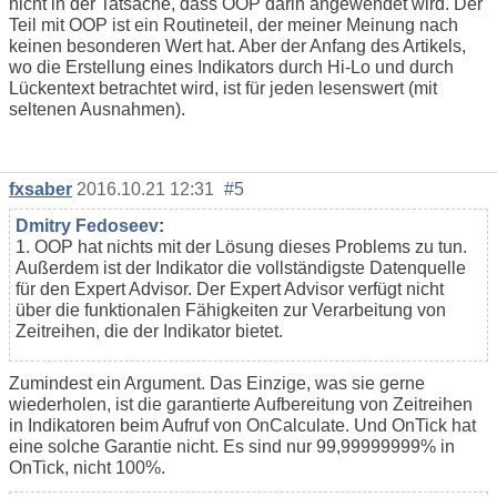
nicht in der Tatsache, dass OOP darin angewendet wird. Der
Teil mit OOP ist ein Routineteil, der meiner Meinung nach
keinen besonderen Wert hat. Aber der Anfang des Artikels,
wo die Erstellung eines Indikators durch Hi-Lo und durch
Lückentext betrachtet wird, ist für jeden lesenswert (mit
seltenen Ausnahmen).
fxsaber
2016.10.21 12:31
#5
Dmitry Fedoseev
:
1. OOP hat nichts mit der Lösung dieses Problems zu tun.
Außerdem ist der Indikator die vollständigste Datenquelle
für den Expert Advisor. Der Expert Advisor verfügt nicht
über die funktionalen Fähigkeiten zur Verarbeitung von
Zeitreihen, die der Indikator bietet.
Zumindest ein Argument. Das Einzige, was sie gerne
wiederholen, ist die garantierte Aufbereitung von Zeitreihen
in Indikatoren beim Aufruf von OnCalculate. Und OnTick hat
eine solche Garantie nicht. Es sind nur 99,99999999% in
OnTick, nicht 100%.