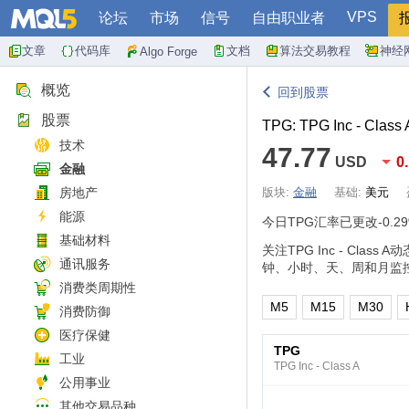
VPS
论坛
市场
信号
自由职业者
文章
代码库
文档
算法交易教程
神经
Algo Forge
概览
回到股票
股票
TPG: TPG Inc - Class 
技术
47.77
USD
0
金融
房地产
版块:
金融
基础:
美元
能源
今日TPG汇率已更改
-0.2
基础材料
关注TPG Inc - C
通讯服务
钟、小时、天、周和月监
消费类周期性
M5
M15
M30
消费防御
医疗保健
TPG
工业
TPG Inc - Class A
公用事业
其他交易品种