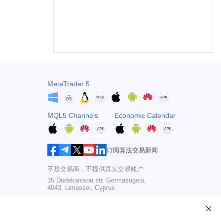
MetaTrader 5
MQL5 Channels
Economic Calendar
订阅算法交易新闻
不是交易商，不提供真实交易账户
35 Dodekanisou str, Germasogeia,
4043, Limassol, Cyprus
Copyright 2000-2026,
MetaQuotes Ltd