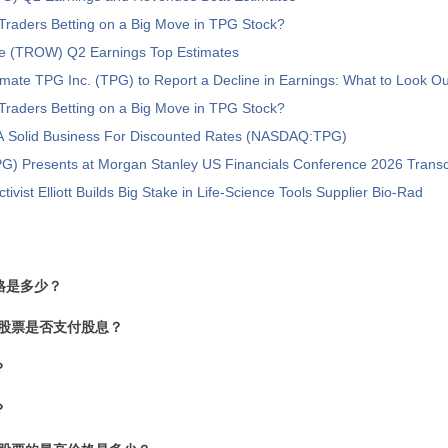
Traders Betting on a Big Move in TPG Stock?
ce (TROW) Q2 Earnings Top Estimates
imate TPG Inc. (TPG) to Report a Decline in Earnings: What to Look Ou
Traders Betting on a Big Move in TPG Stock?
A Solid Business For Discounted Rates (NASDAQ:TPG)
G) Presents at Morgan Stanley US Financials Conference 2026 Transc
ctivist Elliott Builds Big Stake in Life-Science Tools Supplier Bio-Rad
格是多少？
ass A股票是否支付股息？
？
？