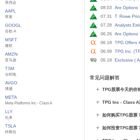
英伟达
08.03
Are Options 
AAPL
07.31
T. Rowe Pri
苹果
07.28
Analysts Est
GOOGL
谷歌-A
06.26
Are Options 
MSFT
06.18
TPG Offers 
微软
06.09
TPG Inc. (TP
AMZN
05.18
Exclusive | A
亚马逊
TSM
台积电
常见问题解答
AVGO
博通
TPG股票今天的价
META
TPG Inc - Cl
Meta Platforms Inc - Class A
LLY
如何购买TPG股票
礼来
TSLA
如何投资TPG股票
特斯拉