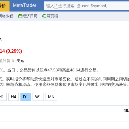
MetaTrader
报价
键入
/
进行搜索: @user, $symbol, ...
网络教程
经济日历
网页端
A
.14
(
0.29%
)
盈利货币:
美元
9%
。当日，交易品种以低点47.53和高点48.64进行交易。
lass A动态。实时报价将帮助您快速应对市场变化。通过在不同的时间周期之间
控汇率趋势和动态。使用这些信息来预测市场变化并做出明智的交易决策
H1
H4
D1
W1
MN
48