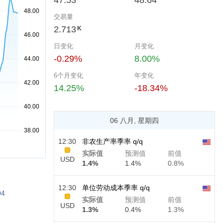
47.53
48.64
交易量
2.713
K
日变化
月变化
-0.29%
8.00%
6个月变化
年变化
14.25%
-18.34%
06 八月, 星期四
12:30
非农生产率季率 q/q
实际值
预测值
前值
USD
1.4%
1.4%
0.8%
12:30
单位劳动成本季率 q/q
04
实际值
预测值
前值
USD
1.3%
0.4%
1.3%