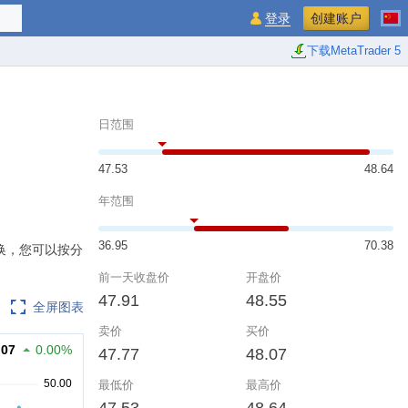
登录
创建账户
下载MetaTrader 5
日范围
47.53
48.64
年范围
36.95
70.38
切换，您可以按分
。
前一天收盘价
开盘价
47.91
48.55
全屏图表
卖价
买价
.07
0.00%
47.77
48.07
最低价
最高价