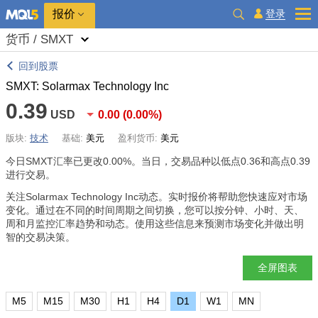
报价
登录
货币 / SMXT
回到股票
SMXT: Solarmax Technology Inc
0.39
USD
0.00
(
0.00%
)
版块:
技术
基础:
美元
盈利货币:
美元
今日SMXT汇率已更改
0.00%
。当日，交易品种以低点0.36和高点0.39
进行交易。
关注Solarmax Technology Inc动态。实时报价将帮助您快速应对市场
变化。通过在不同的时间周期之间切换，您可以按分钟、小时、天、
周和月监控汇率趋势和动态。使用这些信息来预测市场变化并做出明
智的交易决策。
全屏图表
M5
M15
M30
H1
H4
D1
W1
MN