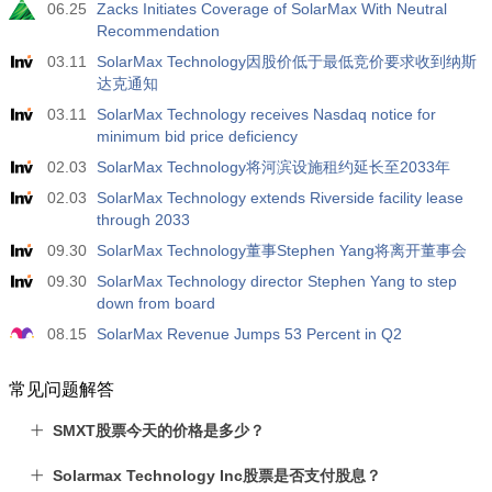
06.25
Zacks Initiates Coverage of SolarMax With Neutral
Recommendation
03.11
SolarMax Technology因股价低于最低竞价要求收到纳斯
达克通知
03.11
SolarMax Technology receives Nasdaq notice for
minimum bid price deficiency
02.03
SolarMax Technology将河滨设施租约延长至2033年
02.03
SolarMax Technology extends Riverside facility lease
through 2033
09.30
SolarMax Technology董事Stephen Yang将离开董事会
09.30
SolarMax Technology director Stephen Yang to step
down from board
08.15
SolarMax Revenue Jumps 53 Percent in Q2
常见问题解答
SMXT股票今天的价格是多少？
Solarmax Technology Inc股票是否支付股息？