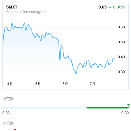
SMXT
0.69
0.00%
Solarmax Technology Inc
日范围
0.36
0.39
年范围