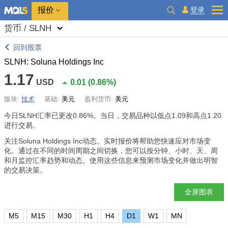
报价
登录
货币 / SLNH
回到股票
SLNH: Soluna Holdings Inc
1.17
USD
0.01
(
0.86%
)
版块:
技术
基础:
美元
盈利货币:
美元
今日SLNH汇率已更改
0.86%
。当日，交易品种以低点1.09和高点1.20
进行交易。
关注Soluna Holdings Inc动态。实时报价将帮助您快速应对市场变
化。通过在不同的时间周期之间切换，您可以按分钟、小时、天、周
和月监控汇率趋势和动态。使用这些信息来预测市场变化并做出明智
的交易决策。
全屏图表
M5
M15
M30
H1
H4
D1
W1
MN