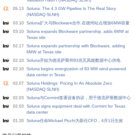
Valuation Hasn't (NASDAQ:SLNH)
05.13
Soluna: The 4.3 GW Pipeline Is The Real Story
(NASDAQ:SLNH)
03.10
Soluna扩大与Blockware合作,在德州站点增加6MW容量
03.10
Soluna expands Blockware partnership, adds 6MW at
Texas site
02.17
Soluna expands partnership with Blockware, adding
6MW at Texas site
02.10
Soluna开始为德克萨斯州83兆瓦风能数据中心供电
02.10
Soluna begins energization of 83 MW wind-powered
data center in Texas
02.07
Soluna Holdings: Pricing In An Absolute Zero
(NASDAQ:SLNH)
02.03
Soluna与Cormint签署设备协议，用于德克萨斯数据中心
02.03
Soluna signs equipment deal with Cormint for Texas
data center
01.20
Soluna任命Michael Picchi为新任CFO，4月1日生效