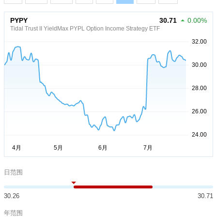
PYPY
30.71
0.00%
Tidal Trust II YieldMax PYPL Option Income Strategy ETF
日范围
30.26
30.71
年范围