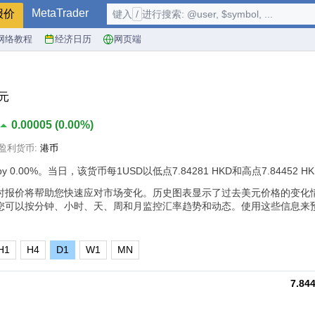
MetaTrader
报价
键入
/
进行搜索: @user, $symbol, ...
网络教程
经济日历
网页端
港元
0.00005
(
0.00%
)
盈利货币:
港币
by
0.00%
。当日，该货币每1USD以低点7.84281 HKD和高点7.84452 
实时报价将帮助您快速应对市场变化。历史图表显示了过去美元价格的变化
您可以按分钟、小时、天、周和月监控汇率趋势和动态。使用这些信息来
H1
H4
D1
W1
MN
7.84