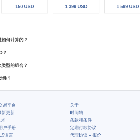
150 USD
1 399 USD
1 599 USD
是如何计算的？
D？
么类型的组合？
动性？
交易平台
关于
最新更新
时间轴
技术
条款和条件
用户手册
定期付款协议
L5语言
代理协议 – 报价