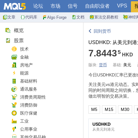
VPS
论坛
市场
信号
自由职业者
文章
代码库
文档
算法交易教程
神经
Algo Forge
概览
回到货币
股票
USDHKD: 从美元到
技术
7.8443
5
HKD
金融
房地产
版块:
货币
基础:
美元
能源
今日USDHKD汇率已更改
基础材料
关注美元vs港元动态。
通讯服务
同的时间周期之间切换，
做出明智的交易决策。
消费类周期性
消费防御
M5
M15
M30
医疗保健
工业
USDHKD
公用事业
从美元到港元
其他交易品种