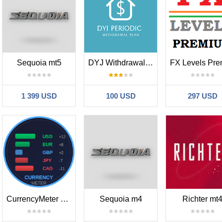
Sequoia mt5
DYJ Withdrawal Plan
1 399 USD
100 USD
297 USD
CurrencyMeter Pro
Sequoia m4
Richter mt