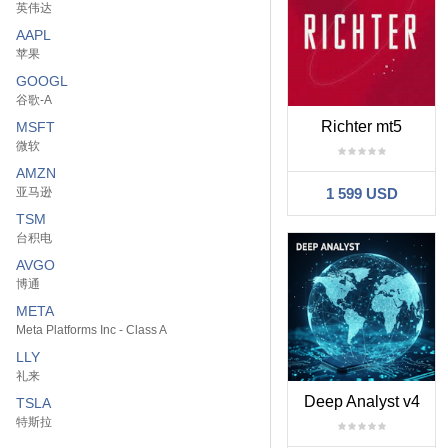
英伟达
AAPL
苹果
GOOGL
谷歌-A
Richter mt5
MSFT
微软
AMZN
亚马逊
1 599 USD
TSM
台积电
AVGO
博通
META
Meta Platforms Inc - Class A
LLY
礼来
Deep Analyst v4
TSLA
特斯拉