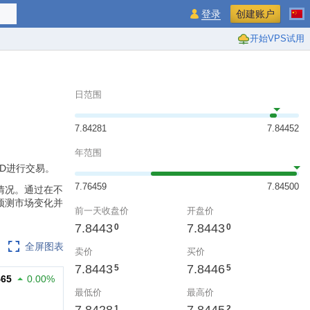
登录
创建账户
开始VPS试用
日范围
7.84281
7.84452
年范围
HKD进行交易。
7.76459
7.84500
情况。通过在不
预测市场变化并
前一天收盘价
开盘价
7.8443
7.8443
0
0
全屏图表
卖价
买价
7.8443
7.8446
5
5
465
0.00%
最低价
最高价
1
2