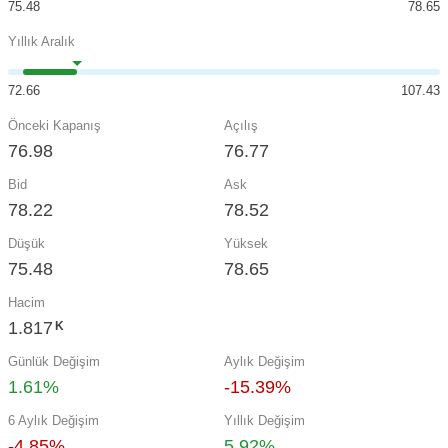
75.48
78.65
Yıllık Aralık
72.66
107.43
Önceki Kapanış
Açılış
76.98
76.77
Bid
Ask
78.22
78.52
Düşük
Yüksek
75.48
78.65
Hacim
1.817
K
Günlük Değişim
Aylık Değişim
1.61%
-15.39%
6 Aylık Değişim
Yıllık Değişim
-4.85%
5.92%