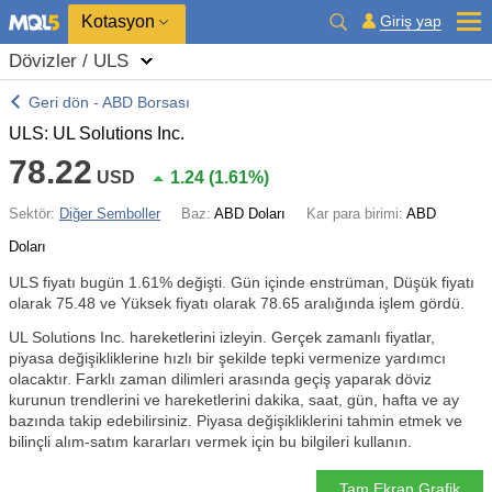
Kotasyon
Giriş yap
Dövizler / ULS
Geri dön - ABD Borsası
ULS: UL Solutions Inc.
78.22
USD
1.24
(
1.61%
)
Sektör:
Diğer Semboller
Baz:
ABD Doları
Kar para birimi:
ABD
Doları
ULS fiyatı bugün
1.61%
değişti. Gün içinde enstrüman, Düşük fiyatı
olarak 75.48 ve Yüksek fiyatı olarak 78.65 aralığında işlem gördü.
UL Solutions Inc. hareketlerini izleyin. Gerçek zamanlı fiyatlar,
piyasa değişikliklerine hızlı bir şekilde tepki vermenize yardımcı
olacaktır. Farklı zaman dilimleri arasında geçiş yaparak döviz
kurunun trendlerini ve hareketlerini dakika, saat, gün, hafta ve ay
bazında takip edebilirsiniz. Piyasa değişikliklerini tahmin etmek ve
bilinçli alım-satım kararları vermek için bu bilgileri kullanın.
Tam Ekran Grafik