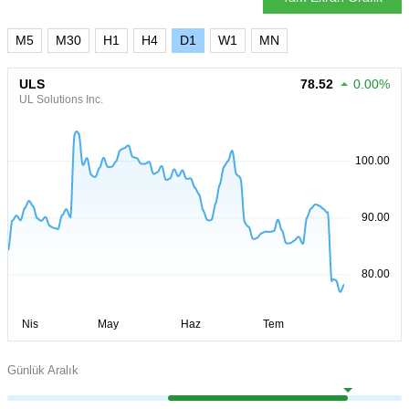
M5
M30
H1
H4
D1
W1
MN
ULS
78.52
0.00%
UL Solutions Inc.
Günlük Aralık