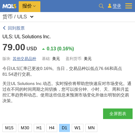
报价
登录
货币 / ULS
回到股票
ULS: UL Solutions Inc.
79.00
USD
0.13
(
0.16%
)
版块:
其他交易品种
基础:
美元
盈利货币:
美元
今日ULS汇率已更改
0.16%
。当日，交易品种以低点76.66和高点
81.54进行交易。
关注UL Solutions Inc.动态。实时报价将帮助您快速应对市场变化。通
过在不同的时间周期之间切换，您可以按分钟、小时、天、周和月监
控汇率趋势和动态。使用这些信息来预测市场变化并做出明智的交易
决策。
全屏图表
M15
M30
H1
H4
D1
W1
MN