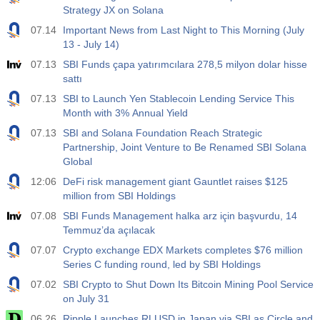
Strategy JX on Solana
07.14
Important News from Last Night to This Morning (July
13 - July 14)
07.13
SBI Funds çapa yatırımcılara 278,5 milyon dolar hisse
sattı
07.13
SBI to Launch Yen Stablecoin Lending Service This
Month with 3% Annual Yield
07.13
SBI and Solana Foundation Reach Strategic
Partnership, Joint Venture to Be Renamed SBI Solana
Global
12:06
DeFi risk management giant Gauntlet raises $125
million from SBI Holdings
07.08
SBI Funds Management halka arz için başvurdu, 14
Temmuz’da açılacak
07.07
Crypto exchange EDX Markets completes $76 million
Series C funding round, led by SBI Holdings
07.02
SBI Crypto to Shut Down Its Bitcoin Mining Pool Service
on July 31
06.26
Ripple Launches RLUSD in Japan via SBI as Circle and