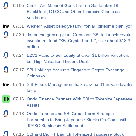
08.05
Circle: Arc Mainnet Goes Live on September 16,
BlackRock, DTCC and Other Financial Giants as
Validators
07.31
Western Asset belediye tahvil fonları birleşme planlıyor
07.30
Japanese gaming giant Gumi and SBI to launch crypto
investment fund "SBI Crypto Fund I", size about $18.3
million
07.24
B2C2 Plans to Sell Equity at Over $1 Billion Valuation,
but High Valuation Hinders Deal
07.17
SBI Holdings Acquires Singapore Crypto Exchange
Coinhako
07.16
SBI Funds Management halka arzına 31 milyar dolarlık
talep
07.16
Ondo Finance Partners With SBI to Tokenize Japanese
Assets
07.16
Ondo Finance and SBI Group Form Strategic
Partnership to Bring Japanese Stocks On-Chain with
JPYSC Stablecoin Settlement
07.15
SBI and DigiFT Launch Tokenized Japanese Stock