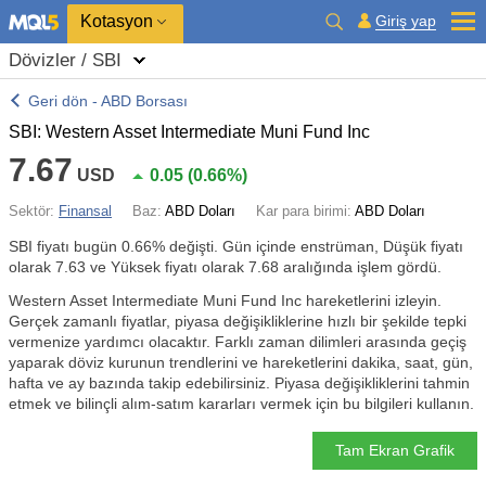
Kotasyon
Giriş yap
Dövizler / SBI
Geri dön - ABD Borsası
SBI: Western Asset Intermediate Muni Fund Inc
7.67
USD
0.05
(
0.66%
)
Sektör:
Finansal
Baz:
ABD Doları
Kar para birimi:
ABD Doları
SBI fiyatı bugün
0.66%
değişti. Gün içinde enstrüman, Düşük fiyatı
olarak 7.63 ve Yüksek fiyatı olarak 7.68 aralığında işlem gördü.
Western Asset Intermediate Muni Fund Inc hareketlerini izleyin.
Gerçek zamanlı fiyatlar, piyasa değişikliklerine hızlı bir şekilde tepki
vermenize yardımcı olacaktır. Farklı zaman dilimleri arasında geçiş
yaparak döviz kurunun trendlerini ve hareketlerini dakika, saat, gün,
hafta ve ay bazında takip edebilirsiniz. Piyasa değişikliklerini tahmin
etmek ve bilinçli alım-satım kararları vermek için bu bilgileri kullanın.
Tam Ekran Grafik