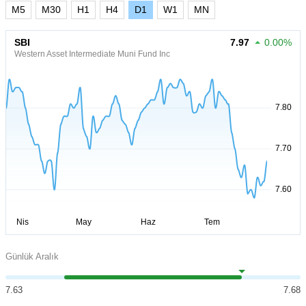
M5
M30
H1
H4
D1
W1
MN
SBI
7.97
0.00%
Western Asset Intermediate Muni Fund Inc
Günlük Aralık
7.63
7.68