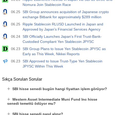
Nomura Join Stablecoin Race
06.25
SBI Group announces acquisition of Japanese crypto
exchange Bitbank for approximately $289 million
06.25
Ripple Stablecoin RLUSD Launched in Japan and
Approved by Japan's Financial Services Agency
06.24
SBI Officially Launches Japan's First Trust-Bank-
Custodied Compliant Yen Stablecoin JPYSC
06.23
SBI Group Plans to Issue Yen Stablecoin JPYSC as
Early as This Week, Nikkei Reports
06.23
SBI Approved to Issue Trust-Type Yen Stablecoin
JPYSC Within This Week
Sıkça Sorulan Sorular
SBI hisse senedi bugün hangi fiyattan işlem görüyor?
Western Asset Intermediate Muni Fund Inc hisse
senedi temettü ödüyor mu?
SBI hisse senedi nasıl alınır?