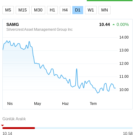
M5
M15
M30
H1
H4
D1
W1
MN
SAMG
10.44
0.00%
Silvercrest Asset Management Group Inc
Günlük Aralık
10.14
10.58