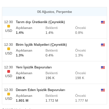
06 Ağustos, Perşembe
12:30
Tarım dışı Üretkenlik (Çeyreklik)
Açıklanan
Beklenti
Önceki
USD
1.4%
1.4%
0.8%
12:30
Birim İşçilik Maliyetleri (Çeyreklik)
Açıklanan
Beklenti
Önceki
USD
1.3%
0.4%
1.3%
12:30
Yeni İşsizlik Başvuruları
Açıklanan
Beklenti
Önceki
USD
199 K
196 K
198 K
12:30
Devam Eden İşsizlik Başvuruları
Açıklanan
Beklenti
Önceki
USD
1.801 M
1.772 M
1.777 M