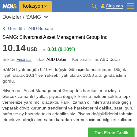
Kotasyon
Giriş yap
Dövizler / SAMG
Geri dön - ABD Borsası
SAMG: Silvercrest Asset Management Group Inc
10.14
USD
0.01
(
0.10%
)
Sektör:
Finansal
Baz:
ABD Doları
Kar para birimi:
ABD Doları
SAMG fiyatı bugün
0.10%
değişti. Gün içinde enstrüman, Düşük
fiyatı olarak 10.14 ve Yüksek fiyatı olarak 10.58 aralığında işlem
gördü.
Silvercrest Asset Management Group Inc hareketlerini izleyin.
Gerçek zamanlı fiyatlar, piyasa değişikliklerine hızlı bir şekilde tepki
vermenize yardımcı olacaktır. Farklı zaman dilimleri arasında geçiş
yaparak döviz kurunun trendlerini ve hareketlerini dakika, saat, gün,
hafta ve ay bazında takip edebilirsiniz. Piyasa değişikliklerini tahmin
etmek ve bilinçli alım-satım kararları vermek için bu bilgileri kullanın.
Tam Ekran Grafik