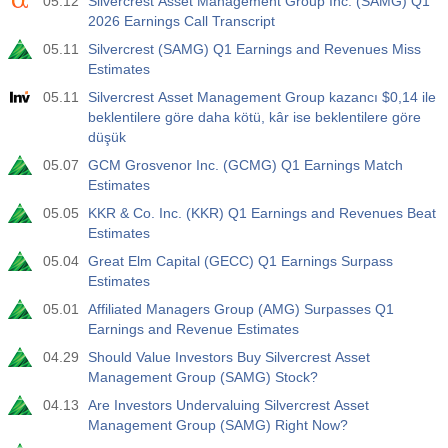
05.12
Silvercrest Asset Management Group Inc. (SAMG) Q1
2026 Earnings Call Transcript
05.11
Silvercrest (SAMG) Q1 Earnings and Revenues Miss
Estimates
05.11
Silvercrest Asset Management Group kazancı $0,14 ile
beklentilere göre daha kötü, kâr ise beklentilere göre
düşük
05.07
GCM Grosvenor Inc. (GCMG) Q1 Earnings Match
Estimates
05.05
KKR & Co. Inc. (KKR) Q1 Earnings and Revenues Beat
Estimates
05.04
Great Elm Capital (GECC) Q1 Earnings Surpass
Estimates
05.01
Affiliated Managers Group (AMG) Surpasses Q1
Earnings and Revenue Estimates
04.29
Should Value Investors Buy Silvercrest Asset
Management Group (SAMG) Stock?
04.13
Are Investors Undervaluing Silvercrest Asset
Management Group (SAMG) Right Now?