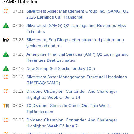
SAMG Haberleri
07.31
Silvercrest Asset Management Group Inc. (SAMG) Q2
2026 Earnings Call Transcript
07.30
Silvercrest (SAMG) Q2 Earnings and Revenues Miss
Estimates
07.23
Silvercrest, San Diego değer stratejileri platformunu
yeniden adlandırdı
07.23
Ameriprise Financial Services (AMP) Q2 Earnings and
Revenues Beat Estimates
07.10
New Strong Sell Stocks for July 10th
06.18
Silvercrest Asset Management: Structural Headwinds
(NASDAQ:SAMG)
06.12
Dividend Champion, Contender, And Challenger
Highlights: Week Of June 14
06.07
10 Dividend Stocks to Check Out This Week -
TipRanks.com
06.05
Dividend Champion, Contender, And Challenger
Highlights: Week Of June 7