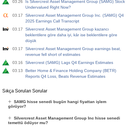
03.26
Is Silvercrest Asset Management Group (SAMG) Stock
Undervalued Right Now?
03.17
Silvercrest Asset Management Group Inc. (SAMG) Q4
2025 Earnings Call Transcript
03.17
Silvercrest Asset Management Group kazancı
beklentilere göre daha iyi, kâr ise beklentilere göre
düşük
03.17
Silvercrest Asset Management Group earnings beat,
revenue fell short of estimates
03.16
Silvercrest (SAMG) Lags Q4 Earnings Estimates
03.13
Better Home & Finance Holding Company (BETR)
Reports Q4 Loss, Beats Revenue Estimates
Sıkça Sorulan Sorular
SAMG hisse senedi bugün hangi fiyattan işlem
görüyor?
Silvercrest Asset Management Group Inc hisse senedi
temettü ödüyor mu?