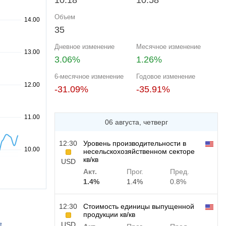
10.18
10.58
Объем
35
Дневное изменение
Месячное изменение
3.06%
1.26%
6-месячное изменение
Годовое изменение
-31.09%
-35.91%
06 августа, четверг
12:30
Уровень производительности в
несельскохозяйственном секторе
кв/кв
USD
Акт.
Прог.
Пред.
1.4%
1.4%
0.8%
12:30
Стоимость единицы выпущенной
продукции кв/кв
t
USD