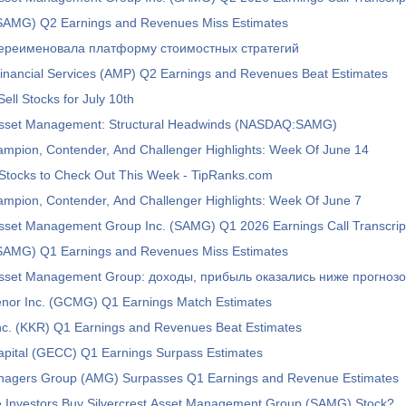
 (SAMG) Q2 Earnings and Revenues Miss Estimates
 переименовала платформу стоимостных стратегий
Financial Services (AMP) Q2 Earnings and Revenues Beat Estimates
ell Stocks for July 10th
 Asset Management: Structural Headwinds (NASDAQ:SAMG)
ampion, Contender, And Challenger Highlights: Week Of June 14
 Stocks to Check Out This Week - TipRanks.com
ampion, Contender, And Challenger Highlights: Week Of June 7
Asset Management Group Inc. (SAMG) Q1 2026 Earnings Call Transcrip
 (SAMG) Q1 Earnings and Revenues Miss Estimates
 Asset Management Group: доходы, прибыль оказались ниже прогнозо
or Inc. (GCMG) Q1 Earnings Match Estimates
nc. (KKR) Q1 Earnings and Revenues Beat Estimates
apital (GECC) Q1 Earnings Surpass Estimates
Managers Group (AMG) Surpasses Q1 Earnings and Revenue Estimates
e Investors Buy Silvercrest Asset Management Group (SAMG) Stock?