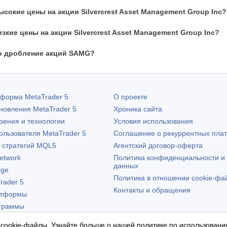
сокие цены на акции Silvercrest Asset Management Group Inc?
зкие цены на акции Silvercrest Asset Management Group Inc?
о дробление акций SAMG?
атформа
MetaTrader 5
О проекте
бновления
MetaTrader 5
Хроника сайта
рения и технологии
Условия использования
пользователя
MetaTrader 5
Соглашение о рекуррентных пла
х стратегий MQL5
Агентский договор-оферта
etwork
Политика конфиденциальности и
данных
rge
Политика в отношении cookie-фа
rader 5
Контакты и обращения
атформы
граммы
 cookie-файлы. Узнайте больше о нашей
политике по использовани