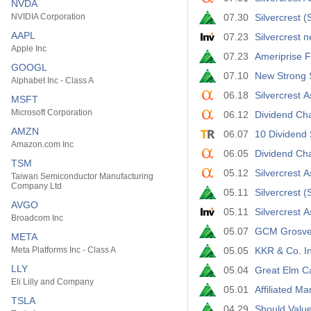
NVDA
NVIDIA Corporation
07.30
Silvercrest
AAPL
07.23
Silvercrest
Apple Inc
07.23
Ameriprise 
GOOGL
07.10
New Strong S
Alphabet Inc - Class A
06.18
Silvercrest
MSFT
Microsoft Corporation
06.12
Dividend Ch
AMZN
06.07
10 Dividend
Amazon.com Inc
06.05
Dividend Ch
TSM
05.12
Silvercrest 
Taiwan Semiconductor Manufacturing
Company Ltd
05.11
Silvercrest
AVGO
05.11
Silvercrest
Broadcom Inc
05.07
GCM Grosven
META
Meta Platforms Inc - Class A
05.05
KKR & Co. I
LLY
05.04
Great Elm C
Eli Lilly and Company
05.01
Affiliated 
TSLA
04.29
Should Valu