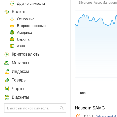
Silvercrest Asset Managem
Другие символы
Валюты
Основные
Второстепенные
Америка
Европа
Азия
Криптовалюты
Металлы
Индексы
Товары
Чарты
Виджеты
Новости SAMG
07.31
Silvercrest 