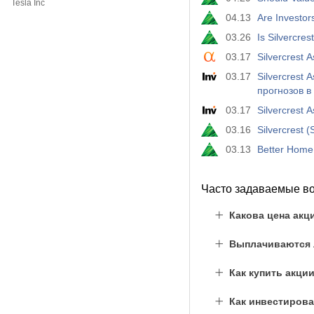
Tesla Inc
04.13
Are Investo
03.26
Is Silvercr
03.17
Silvercrest 
03.17
Silvercrest
прогнозов в
03.17
Silvercrest 
03.16
Silvercrest
03.13
Better Home
Часто задаваемые в
Какова цена акц
Выплачиваются л
Как купить акци
Как инвестиров