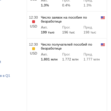
Акт.
Прог.
Пред.
1.3%
0.4%
1.3%
12:30
Число заявок на пособия по
безработице
USD
Акт.
Прог.
Пред.
199 тыс
196 тыс
198 тыс
12:30
Число получателей пособий по
безработице
USD
Акт.
Прог.
Пред.
1.801 млн
1.772 млн
1.777 млн
t
в в Q1