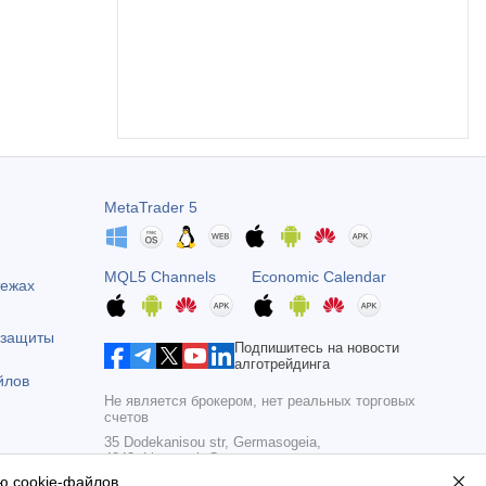
MetaTrader 5
MQL5 Channels
Economic Calendar
тежах
 защиты
Подпишитесь на новости
алготрейдинга
йлов
Не является брокером, нет реальных торговых
счетов
35 Dodekanisou str, Germasogeia,
4043, Limassol, Cyprus
ю cookie-файлов
.
Copyright 2000-2026,
MetaQuotes Ltd