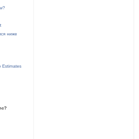
ow?
t
лся ниже
 Estimates
nc?