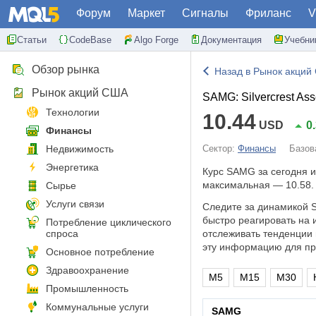
Форум
Маркет
Сигналы
Фриланс
V
Статьи
CodeBase
Algo Forge
Документация
Учебни
Обзор рынка
Назад в Рынок акций
Рынок акций США
SAMG: Silvercrest As
Технологии
10.44
USD
0
Финансы
Недвижимость
Сектор:
Финансы
Базов
Энергетика
Курс SAMG за сегодня 
максимальная — 10.58.
Сырье
Услуги связи
Следите за динамикой S
быстро реагировать на
Потребление циклического
спроса
отслеживать тенденции 
эту информацию для пр
Основное потребление
Здравоохранение
M5
M15
M30
Промышленность
Коммунальные услуги
SAMG