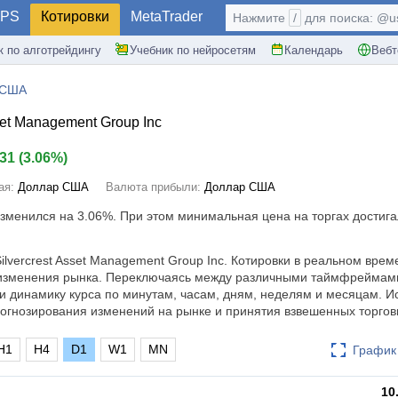
PS
Котировки
MetaTrader
Нажмите
/
для поиска: @use
к по алготрейдингу
Учебник по нейросетям
Календарь
Вебт
 США
set Management Group Inc
.31
(
3.06%
)
ая:
Доллар США
Валюта прибыли:
Доллар США
изменился на
3.06%
. При этом минимальная цена на торгах достига
ilvercrest Asset Management Group Inc. Котировки в реальном врем
 изменения рынка. Переключаясь между различными таймфреймам
и динамику курса по минутам, часам, дням, неделям и месяцам. И
огнозирования изменений на рынке и принятия взвешенных торго
H1
H4
D1
W1
MN
График 
10