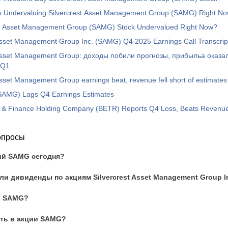
rs Undervaluing Silvercrest Asset Management Group (SAMG) Right N
est Asset Management Group (SAMG) Stock Undervalued Right Now?
Asset Management Group Inc. (SAMG) Q4 2025 Earnings Call Transcrip
 Asset Management Group: доходы побили прогнозы, прибыльa оказа
 Q1
Asset Management Group earnings beat, revenue fell short of estimates
 (SAMG) Lags Q4 Earnings Estimates
 & Finance Holding Company (BETR) Reports Q4 Loss, Beats Revenue
опросы
ий SAMG сегодня?
и дивиденды по акциям Silvercrest Asset Management Group I
и SAMG?
ать в акции SAMG?