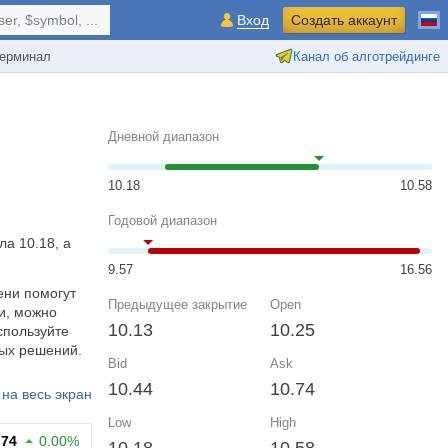
r, $symbol, ...
Вход
Создать аккаунт
ерминал
Канал об алготрейдинге
Дневной диапазон
10.18
10.58
Годовой диапазон
ла 10.18, а
9.57
16.56
ени помогут
Предыдущее закрытие
Open
и, можно
10.13
10.25
спользуйте
вых решений.
Bid
Ask
10.44
10.74
на весь экран
Low
High
.74
0.00%