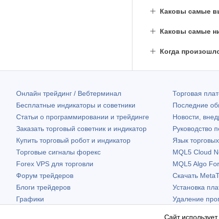
Каковы самые вы
Каковы самые ни
Когда произошл
Онлайн трейдинг / Вебтерминал
Торговая пл
Бесплатные индикаторы и советники
Последние о
Статьи о программировании и трейдинге
Новости, внед
Заказать торговый советник и индикатор
Руководство 
Купить торговый робот и индикатор
Язык торговы
Торговые сигналы форекс
MQL5 Cloud N
Forex VPS для торговли
MQL5 Algo Fo
Форум трейдеров
Скачать
MetaT
Блоги трейдеров
Установка пл
Графики
Удаление про
Бесплатные виджеты
Сайт использует