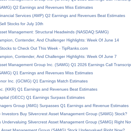
 (SAMG) Q2 Earnings and Revenues Miss Estimates
Financial Services (AMP) Q2 Earnings and Revenues Beat Estimates
ell Stocks for July 10th
 Asset Management: Structural Headwinds (NASDAQ:SAMG)
ampion, Contender, And Challenger Highlights: Week Of June 14
 Stocks to Check Out This Week - TipRanks.com
ampion, Contender, And Challenger Highlights: Week Of June 7
Asset Management Group Inc. (SAMG) Q1 2026 Earnings Call Transcrip
 (SAMG) Q1 Earnings and Revenues Miss Estimates
or Inc. (GCMG) Q1 Earnings Match Estimates
nc. (KKR) Q1 Earnings and Revenues Beat Estimates
apital (GECC) Q1 Earnings Surpass Estimates
Managers Group (AMG) Surpasses Q1 Earnings and Revenue Estimates
e Investors Buy Silvercrest Asset Management Group (SAMG) Stock?
rs Undervaluing Silvercrest Asset Management Group (SAMG) Right N
est Asset Management Group (SAMG) Stock Undervalued Right Now?