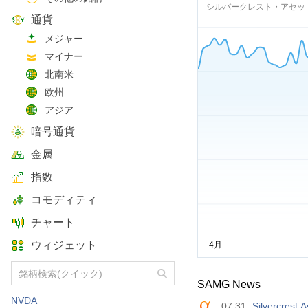
シルバークレスト・アセッ
通貨
メジャー
マイナー
北南米
欧州
アジア
暗号通貨
金属
指数
コモディティ
チャート
ウィジェット
SAMG News
NVDA
07.31
Silvercrest 