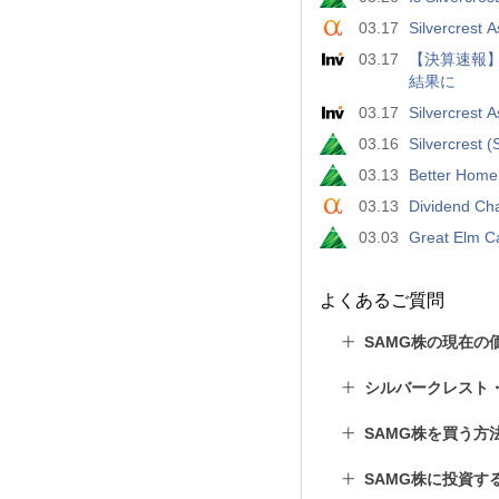
03.17
Silvercrest 
03.17
【決算速報】Si
結果に
03.17
Silvercrest 
03.16
Silvercrest
03.13
Better Home
03.13
Dividend Ch
03.03
Great Elm C
よくあるご質問
SAMG株の現在の
シルバークレスト
SAMG株を買う方
SAMG株に投資す