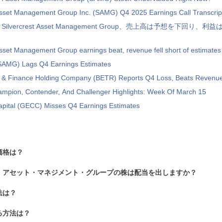
Asset Management Group Inc. (SAMG) Q4 2025 Earnings Call Transcrip
lvercrest Asset Management Group、売上高は予想を下回り、
Asset Management Group earnings beat, revenue fell short of estimates
 (SAMG) Lags Q4 Earnings Estimates
 & Finance Holding Company (BETR) Reports Q4 Loss, Beats Revenue
ampion, Contender, And Challenger Highlights: Week Of March 15
apital (GECC) Misses Q4 Earnings Estimates
価格は？
・アセット・マネジメント・グループの株は配当を出しますか？
法は？
る方法は？