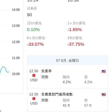
10.14
10.58
出来高
90
1日の変化
1ヶ月の変化
0.10%
-1.65%
6ヶ月の変化
1年の変化
-33.07%
-37.75%
07 8月, 金曜日
12:30
失業率
実際
期待
前
USD
4.2%
4.2%
12:30
非農業部門雇用者数
実際
期待
前
USD
41 K
57 K
t