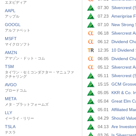
エヌビディア
07.30
Silvercrest
AAPL
07.23
Ameriprise 
アップル
GOOGL
07.10
New Strong S
アルファベット
06.18
Silvercrest
MSFT
06.12
Dividend Ch
マイクロソフト
12:35
10 Dividend
AMZN
アマゾン・ドット・コム
06.05
Dividend Ch
TSM
05.12
Silvercrest 
タイワン・セミコンダクター・マニュファ
05.11
Silvercrest
クチャリング
15:15
GCM Grosven
AVGO
ブロードコム
05.05
KKR & Co. I
META
05.04
Great Elm C
メタ・プラットフォームズ
05.01
Affiliated 
LLY
04.29
Should Valu
イーライ・リリー
TSLA
04.13
Are Investo
テスラ
03.26
Is Silvercr