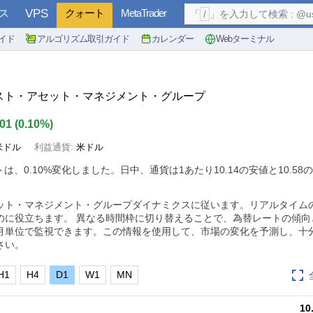
ス
VPS
クォート
MetaTrader
「
/
」を入力して検索 : @user, 
イド
アルゴリズム取引ガイド
カレンダー
Webターミナル
クレスト・アセット・マネジメント・グループ
.01
(
0.10%
)
米ドル
利益通貨:
米ドル
トは、
0.10%
変化しました。日中、通貨は1あたり10.14の安値と10.58
ット・マネジメント・グループダイナミクスに従います。リアルタイム
のに役立ちます。 異なる時間枠に切り替えることで、為替レートの傾向
月単位で監視できます。この情報を使用して、市場の変化を予測し、十
さい。
H1
H4
D1
W1
MN
10