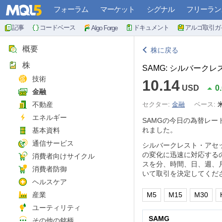
フォーラム
マーケット
シグナル
フリーラン
記事
コードベース
ドキュメント
アルゴ取引ガ
Algo Forge
概要
株に戻る
株
SAMG: シルバー
技術
10.14
USD
0
金融
不動産
セクター:
金融
ベース:
エネルギー
SAMGの今日の為替レー
れました。
基本資料
通信サービス
シルバークレスト・アセ
の変化に迅速に対応する
消費者向けサイクル
スを分、時間、日、週、
消費者防御
いて取引を決定してくだ
ヘルスケア
産業
M5
M15
M30
ユーティリティ
SAMG
その他の銘柄