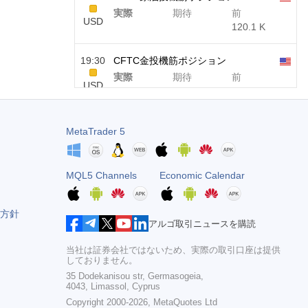
実際
期待
前
USD
120.1 K
19:30
CFTC金投機筋ポジション
実際
期待
前
USD
-17.2 K
19:30
CFTC Nasdaq 100投機筋ポジション
MetaTrader 5
実際
期待
前
USD
4.9 K
MQL5 Channels
Economic Calendar
方針
アルゴ取引ニュースを購読
当社は証券会社ではないため、実際の取引口座は提供
しておりません。
35 Dodekanisou str, Germasogeia,
4043, Limassol, Cyprus
Copyright 2000-2026,
MetaQuotes Ltd