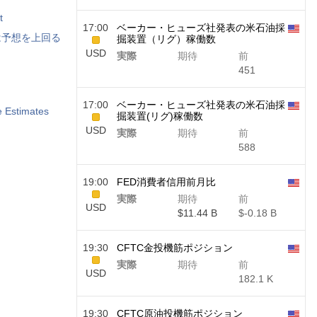
t
17:00
ベーカー・ヒューズ社発表の米石油採
利益は予想を上回る
掘装置（リグ）稼働数
USD
実際
期待
前
451
17:00
ベーカー・ヒューズ社発表の米石油採
 Estimates
掘装置(リグ)稼働数
USD
実際
期待
前
588
19:00
FED消費者信用前月比
実際
期待
前
USD
$​11.44 B
$​-0.18 B
19:30
CFTC金投機筋ポジション
実際
期待
前
USD
182.1 K
19:30
CFTC原油投機筋ポジション