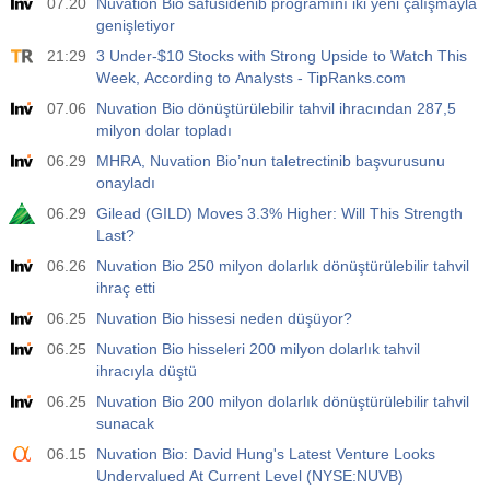
07.20
Nuvation Bio safusidenib programını iki yeni çalışmayla
genişletiyor
21:29
3 Under-$10 Stocks with Strong Upside to Watch This
Week, According to Analysts - TipRanks.com
07.06
Nuvation Bio dönüştürülebilir tahvil ihracından 287,5
milyon dolar topladı
06.29
MHRA, Nuvation Bio’nun taletrectinib başvurusunu
onayladı
06.29
Gilead (GILD) Moves 3.3% Higher: Will This Strength
Last?
06.26
Nuvation Bio 250 milyon dolarlık dönüştürülebilir tahvil
ihraç etti
06.25
Nuvation Bio hissesi neden düşüyor?
06.25
Nuvation Bio hisseleri 200 milyon dolarlık tahvil
ihracıyla düştü
06.25
Nuvation Bio 200 milyon dolarlık dönüştürülebilir tahvil
sunacak
06.15
Nuvation Bio: David Hung's Latest Venture Looks
Undervalued At Current Level (NYSE:NUVB)