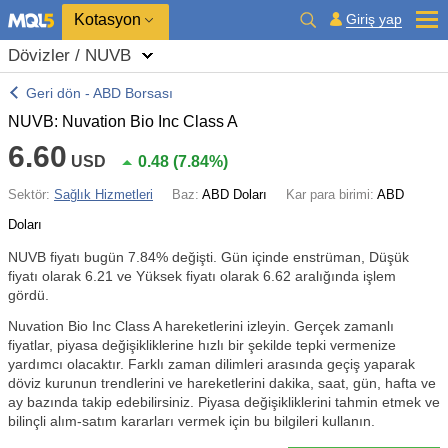
Kotasyon
Giriş yap
Dövizler / NUVB
Geri dön - ABD Borsası
NUVB: Nuvation Bio Inc Class A
6.60
USD
0.48
(
7.84%
)
Sektör:
Sağlık Hizmetleri
Baz:
ABD Doları
Kar para birimi:
ABD
Doları
NUVB fiyatı bugün
7.84%
değişti. Gün içinde enstrüman, Düşük
fiyatı olarak 6.21 ve Yüksek fiyatı olarak 6.62 aralığında işlem
gördü.
Nuvation Bio Inc Class A hareketlerini izleyin. Gerçek zamanlı
fiyatlar, piyasa değişikliklerine hızlı bir şekilde tepki vermenize
yardımcı olacaktır. Farklı zaman dilimleri arasında geçiş yaparak
döviz kurunun trendlerini ve hareketlerini dakika, saat, gün, hafta ve
ay bazında takip edebilirsiniz. Piyasa değişikliklerini tahmin etmek ve
bilinçli alım-satım kararları vermek için bu bilgileri kullanın.