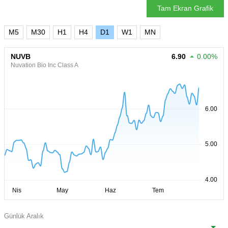
Tam Ekran Grafik
M5
M30
H1
H4
D1
W1
MN
NUVB
6.90
0.00%
Nuvation Bio Inc Class A
Günlük Aralık