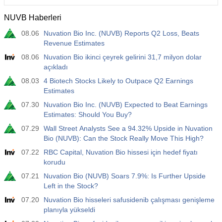
NUVB Haberleri
08.06
Nuvation Bio Inc. (NUVB) Reports Q2 Loss, Beats
Revenue Estimates
08.06
Nuvation Bio ikinci çeyrek gelirini 31,7 milyon dolar
açıkladı
08.03
4 Biotech Stocks Likely to Outpace Q2 Earnings
Estimates
07.30
Nuvation Bio Inc. (NUVB) Expected to Beat Earnings
Estimates: Should You Buy?
07.29
Wall Street Analysts See a 94.32% Upside in Nuvation
Bio (NUVB): Can the Stock Really Move This High?
07.22
RBC Capital, Nuvation Bio hissesi için hedef fiyatı
korudu
07.21
Nuvation Bio (NUVB) Soars 7.9%: Is Further Upside
Left in the Stock?
07.20
Nuvation Bio hisseleri safusidenib çalışması genişleme
planıyla yükseldi