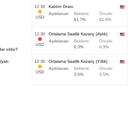
12:30
Katılım Oranı
Açıklanan
Beklenti
Önceki
USD
61.7%
61.5%
12:30
Ortalama Saatlik Kazanç (Aylık)
Açıklanan
Beklenti
Önceki
USD
0.3%
0.3%
dar oldu?
iyatı
12:30
Ortalama Saatlik Kazanç (Yıllık)
Açıklanan
Beklenti
Önceki
USD
3.5%
3.5%
12:30
Özel Tarım Dışı Bordrolar
Açıklanan
Beklenti
Önceki
USD
40 K
49 K
12:30
U6 İşsizlik Oranı
Açıklanan
Beklenti
Önceki
USD
7.9%
7.9%