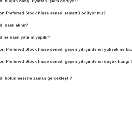
di bugün hangi fiyattan işlem görüyor?
ion Preferred Stock hisse senedi temettü ödüyor mu?
i nasıl alınır?
ine nasıl yatırım yapılır?
on Preferred Stock hisse senedi geçen yıl içinde en yüksek ne ka
on Preferred Stock hisse senedi geçen yıl içinde en düşük hangi f
di bölünmesi ne zaman gerçekleşti?