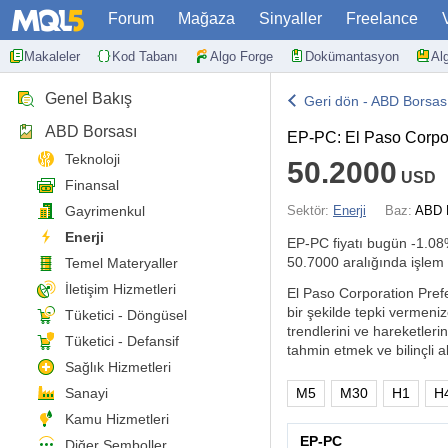
Forum
Mağaza
Sinyaller
Freelance
Makaleler
Kod Tabanı
Algo Forge
Dokümantasyon
Al
Genel Bakış
Geri dön - ABD Borsas
ABD Borsası
EP-PC: El Paso Corpor
Teknoloji
50.2000
USD
Finansal
Gayrimenkul
Sektör:
Enerji
Baz:
ABD D
Enerji
EP-PC fiyatı bugün
-1.0
50.7000 aralığında işlem
Temel Materyaller
İletişim Hizmetleri
El Paso Corporation Prefer
bir şekilde tepki vermeni
Tüketici - Döngüsel
trendlerini ve hareketlerin
Tüketici - Defansif
tahmin etmek ve bilinçli al
Sağlık Hizmetleri
Sanayi
M5
M30
H1
H
Kamu Hizmetleri
EP-PC
Diğer Semboller