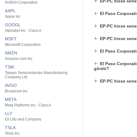
EP-PC hisse sene
NVIDIA Corporation
AAPL
El Paso Corporat
Apple Inc
GOOGL
EP-PC hisse sened
Alphabet Inc - Class A
EP-PC hisse sened
MSFT
Microsoft Corporation
El Paso Corporati
AMZN
Amazon.com Inc
El Paso Corporati
TSM
gördü?
Taiwan Semiconductor Manufacturing
Company Ltd
EP-PC hisse sene
AVGO
Broadcom Inc
META
Meta Platforms Inc - Class A
LLY
Eli Lilly and Company
TSLA
Tesla Inc