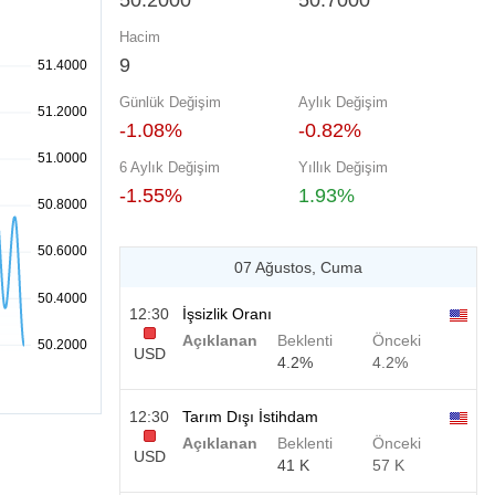
50.2000
50.7000
Hacim
9
Günlük Değişim
Aylık Değişim
-1.08%
-0.82%
6 Aylık Değişim
Yıllık Değişim
-1.55%
1.93%
07 Ağustos, Cuma
12:30
İşsizlik Oranı
Açıklanan
Beklenti
Önceki
USD
4.2%
4.2%
12:30
Tarım Dışı İstihdam
Açıklanan
Beklenti
Önceki
USD
41 K
57 K