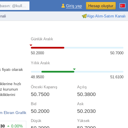
kullanıcı, $sembol, ...
Giriş yap
Hesap oluştur
nali
Algo Alım-Satım Kanalı
Günlük Aralık
50.2000
50.7000
Yıllık Aralık
fiyatı olarak
48.9500
51.6100
klerine hızlı
Önceki Kapanış
Açılış
viz kurunun
50.7500
50.3800
liklerini
Bid
Ask
50.2000
50.2030
m Ekran Grafik
Düşük
Yüksek
030
0.00%