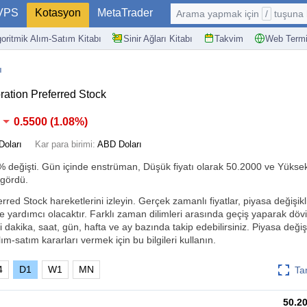
VPS
Kotasyon
MetaTrader
Arama yapmak için
/
tuşuna basın: @
goritmik Alım-Satım Kitabı
Sinir Ağları Kitabı
Takvim
Web Termi
ı
ation Preferred Stock
0.5500
(
1.08%
)
oları
Kar para birimi:
ABD Doları
8%
değişti. Gün içinde enstrüman, Düşük fiyatı olarak 50.2000 ve Yüksek 
 gördü.
red Stock hareketlerini izleyin. Gerçek zamanlı fiyatlar, piyasa değişikli
ze yardımcı olacaktır. Farklı zaman dilimleri arasında geçiş yaparak dö
i dakika, saat, gün, hafta ve ay bazında takip edebilirsiniz. Piyasa değişik
ım-satım kararları vermek için bu bilgileri kullanın.
4
D1
W1
MN
Ta
50.2