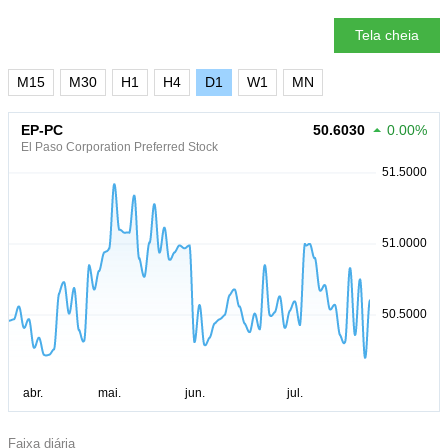
Tela cheia
M15
M30
H1
H4
D1
W1
MN
EP-PC
50.6030
0.00%
El Paso Corporation Preferred Stock
Faixa diária