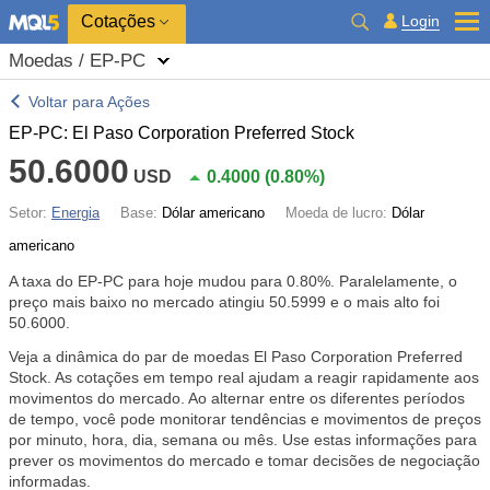
Cotações
Login
Moedas / EP-PC
Voltar para Ações
EP-PC: El Paso Corporation Preferred Stock
50.6000
USD
0.4000
(
0.80%
)
Setor:
Energia
Base:
Dólar americano
Moeda de lucro:
Dólar
americano
A taxa do EP-PC para hoje mudou para
0.80%
. Paralelamente, o
preço mais baixo no mercado atingiu 50.5999 e o mais alto foi
50.6000.
Veja a dinâmica do par de moedas El Paso Corporation Preferred
Stock. As cotações em tempo real ajudam a reagir rapidamente aos
movimentos do mercado. Ao alternar entre os diferentes períodos
de tempo, você pode monitorar tendências e movimentos de preços
por minuto, hora, dia, semana ou mês. Use estas informações para
prever os movimentos do mercado e tomar decisões de negociação
informadas.