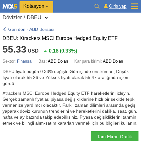
Kotasyon
Giriş yap
Dövizler / DBEU
Geri dön - ABD Borsası
DBEU: Xtrackers MSCI Europe Hedged Equity ETF
55.33
USD
0.18
(
0.33%
)
Sektör:
Finansal
Baz:
ABD Doları
Kar para birimi:
ABD Doları
DBEU fiyatı bugün
0.33%
değişti. Gün içinde enstrüman, Düşük
fiyatı olarak 55.26 ve Yüksek fiyatı olarak 55.47 aralığında işlem
gördü.
Xtrackers MSCI Europe Hedged Equity ETF hareketlerini izleyin.
Gerçek zamanlı fiyatlar, piyasa değişikliklerine hızlı bir şekilde tepki
vermenize yardımcı olacaktır. Farklı zaman dilimleri arasında geçiş
yaparak döviz kurunun trendlerini ve hareketlerini dakika, saat, gün,
hafta ve ay bazında takip edebilirsiniz. Piyasa değişikliklerini tahmin
etmek ve bilinçli alım-satım kararları vermek için bu bilgileri kullanın.
Tam Ekran Grafik