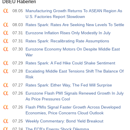
DBEU Haberleri
08.05
Manufacturing Growth Returns To ASEAN Region As
U.S. Factories Report Slowdown
08.03
Rates Spark: Rates Are Seeking New Levels To Settle
07.31
Eurozone Inflation Rises Only Modestly In July
07.31
Rates Spark: Recalibrating Rate Assumptions
07.30
Eurozone Economy Motors On Despite Middle East
War
07.29
Rates Spark: A Fed Hike Could Shake Sentiment
07.28
Escalating Middle East Tensions Shift The Balance Of
Risk
07.27
Rates Spark: Either Way, The Fed Will Surprise
07.26
Eurozone Flash PMI Signals Renewed Growth In July
As Price Pressures Cool
07.26
Flash PMIs Signal Faster Growth Across Developed
Economies, Price Concerns Cloud Outlook
07.25
Weekly Commentary: Bond Yield Breakout
07.24
The ECB's Energy Shock Dilemma