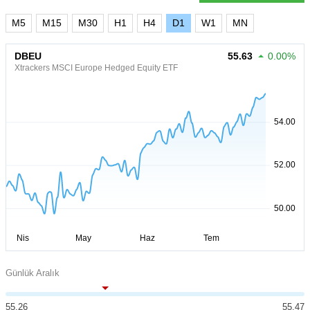
M5
M15
M30
H1
H4
D1
W1
MN
DBEU
55.63
0.00%
Xtrackers MSCI Europe Hedged Equity ETF
Günlük Aralık
55.26
55.47