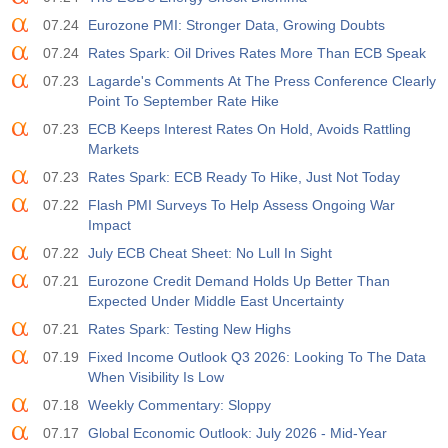
07.24
Eurozone PMI: Stronger Data, Growing Doubts
07.24
Rates Spark: Oil Drives Rates More Than ECB Speak
07.23
Lagarde's Comments At The Press Conference Clearly
Point To September Rate Hike
07.23
ECB Keeps Interest Rates On Hold, Avoids Rattling
Markets
07.23
Rates Spark: ECB Ready To Hike, Just Not Today
07.22
Flash PMI Surveys To Help Assess Ongoing War
Impact
07.22
July ECB Cheat Sheet: No Lull In Sight
07.21
Eurozone Credit Demand Holds Up Better Than
Expected Under Middle East Uncertainty
07.21
Rates Spark: Testing New Highs
07.19
Fixed Income Outlook Q3 2026: Looking To The Data
When Visibility Is Low
07.18
Weekly Commentary: Sloppy
07.17
Global Economic Outlook: July 2026 - Mid-Year