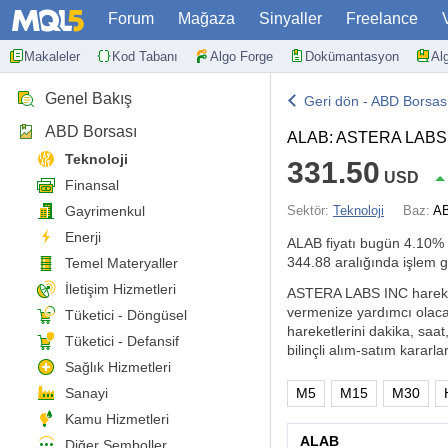
Forum
Mağaza
Sinyaller
Freelance
Makaleler
Kod Tabanı
Algo Forge
Dokümantasyon
Al
Genel Bakış
Geri dön - ABD Borsas
ABD Borsası
ALAB: ASTERA LABS
Teknoloji
331.50
USD
Finansal
Gayrimenkul
Sektör:
Teknoloji
Baz:
AB
Enerji
ALAB fiyatı bugün
4.10%
344.88 aralığında işlem 
Temel Materyaller
İletişim Hizmetleri
ASTERA LABS INC hareketler
vermenize yardımcı olacak
Tüketici - Döngüsel
hareketlerini dakika, saat
Tüketici - Defansif
bilinçli alım-satım kararlar
Sağlık Hizmetleri
Sanayi
M5
M15
M30
Kamu Hizmetleri
ALAB
Diğer Semboller