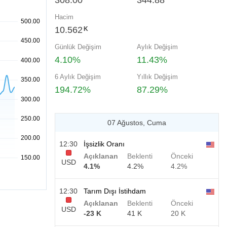
308.00
344.88
Hacim
10.562
K
Günlük Değişim
Aylık Değişim
4.10%
11.43%
6 Aylık Değişim
Yıllık Değişim
194.72%
87.29%
07 Ağustos, Cuma
12:30
İşsizlik Oranı
Açıklanan
Beklenti
Önceki
USD
4.1%
4.2%
4.2%
12:30
Tarım Dışı İstihdam
Açıklanan
Beklenti
Önceki
USD
-23 K
41 K
20 K