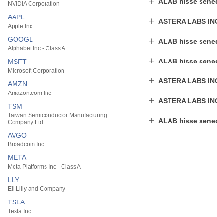
ALAB hisse sened
NVIDIA Corporation
AAPL
ASTERA LABS INC
Apple Inc
GOOGL
ALAB hisse senedi
Alphabet Inc - Class A
ALAB hisse senedi
MSFT
Microsoft Corporation
ASTERA LABS INC 
AMZN
Amazon.com Inc
ASTERA LABS INC 
TSM
Taiwan Semiconductor Manufacturing
ALAB hisse sened
Company Ltd
AVGO
Broadcom Inc
META
Meta Platforms Inc - Class A
LLY
Eli Lilly and Company
TSLA
Tesla Inc