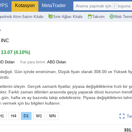
VPS
Kotasyon
MetaTrader
Arama yapmak için
/
tuşuna basın: @
goritmik Alım-Satım Kitabı
Sinir Ağları Kitabı
Takvim
Web Termi
ı
 INC
13.07
(
4.10%
)
D Doları
Kar para birimi:
ABD Doları
değişti. Gün içinde enstrüman, Düşük fiyatı olarak 308.00 ve Yüksek fiy
gördü.
ini izleyin. Gerçek zamanlı fiyatlar, piyasa değişikliklerine hızlı bir ş
tır. Farklı zaman dilimleri arasında geçiş yaparak döviz kurunun trendl
, gün, hafta ve ay bazında takip edebilirsiniz. Piyasa değişikliklerini ta
ı vermek için bu bilgileri kullanın.
H1
H4
D1
W1
MN
Ta
331