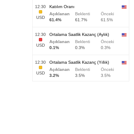
12:30
Katılım Oranı
Açıklanan
Beklenti
Önceki
USD
61.4%
61.7%
61.5%
12:30
Ortalama Saatlik Kazanç (Aylık)
Açıklanan
Beklenti
Önceki
USD
0.1%
0.3%
0.3%
12:30
Ortalama Saatlik Kazanç (Yıllık)
Açıklanan
Beklenti
Önceki
USD
3.2%
3.5%
3.5%
12:30
Özel Tarım Dışı Bordrolar
Açıklanan
Beklenti
Önceki
USD
30 K
40 K
30 K
12:30
U6 İşsizlik Oranı
Açıklanan
Beklenti
Önceki
USD
7.9%
7.9%
7.9%