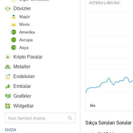
ASTERA LABS INC
Dövizler
Majör
Minör
Amerika
Avrupa
Asya
Kripto Paralar
Metaller
Endeksler
Emtialar
Grafikler
Widgetlar
Sıkça Sorulan Sorular
NVDA