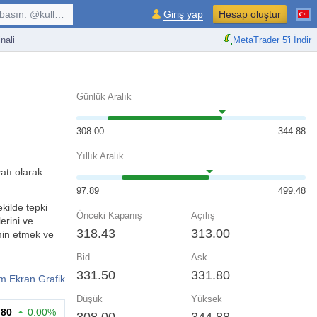
kullanıcı, $sembol, ...
Giriş yap
Hesap oluştur
nali
MetaTrader 5'i İndir
Günlük Aralık
308.00
344.88
Yıllık Aralık
atı olarak
97.89
499.48
ekilde tepki
Önceki Kapanış
Açılış
erini ve
318.43
313.00
hmin etmek ve
Bid
Ask
331.50
331.80
m Ekran Grafik
Düşük
Yüksek
.80
0.00%