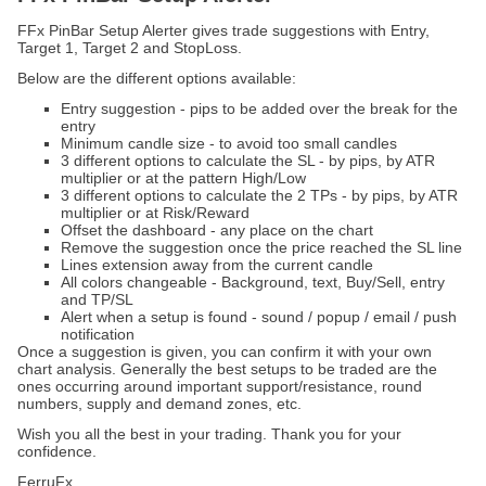
FFx PinBar Setup Alerter gives trade suggestions with Entry,
Target 1, Target 2 and StopLoss.
Below are the different options available:
Entry suggestion - pips to be added over the break for the
entry
Minimum candle size - to avoid too small candles
3 different options to calculate the SL - by pips, by ATR
multiplier or at the pattern High/Low
3 different options to calculate the 2 TPs - by pips, by ATR
multiplier or at Risk/Reward
Offset the dashboard - any place on the chart
Remove the suggestion once the price reached the SL line
Lines extension away from the current candle
All colors changeable - Background, text, Buy/Sell, entry
and TP/SL
Alert when a setup is found - sound / popup / email / push
notification
Once a suggestion is given, you can confirm it with your own
chart analysis. Generally the best setups to be traded are the
ones occurring around important support/resistance, round
numbers, supply and demand zones, etc.
Wish you all the best in your trading. Thank you for your
confidence.
FerruFx