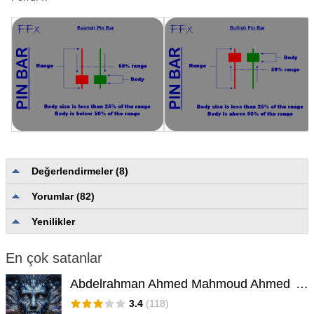
Değerlendirmeler (8)
1q2w3ezx
#
Yorumlar (82)
2019.11.15 01:36
Kullanıcı değerlendirmeye herhangi bir yorum bırakmadı
Yenilikler
Aravind Kolanupaka
#
2019.04.12 04:25
En çok satanlar
Kullanıcı değerlendirmeye herhangi bir yorum bırakmadı
Abdelrahman Ahmed Mahmoud Ahmed
Dkmillion
#
3.4
(118)
2017.03.27 14:22