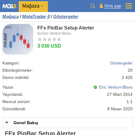
Mağaza
Giriş yap
Mağaza
/
MetaTrader 4
/
Göstergeler
FFx PinBar Setup Alerter
by Eric Venturi-Bloxs
3 030 USD
Kategori:
Göstergeler
Etkinleştirmeler:
20
Demo indirildi:
2 426
Yazar:
Eric Venturi-Bloxs
Yayınlandı:
27 Mart 2014
Mevcut sürüm:
1.1
Güncellendi:
8 Nisan 2020
Genel Bakış
FFx PinBar Setup Alerter