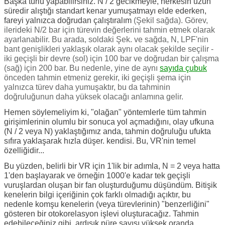
Başka türlü yapabilirsiniz. N / 2 gecikmeyle, herkesin uzun
süredir alıştığı standart kenar yumuşatmayı elde ederken,
fareyi yalnızca doğrudan çalıştıralım
(Şekil sağda).
Görev,
ilerideki N/2 bar için türevin değerlerini tahmin etmek olarak
ayarlanabilir. Bu arada, soldaki Şek. ve sağda, N, LPF'nin
bant genişlikleri yaklaşık olarak aynı olacak şekilde seçilir -
iki geçişli bir devre (sol) için 100 bar ve doğrudan bir çalışma
(sağ) için 200 bar. Bu nedenle, yine de aynı
sayıda çubuk
önceden tahmin etmeniz gerekir, iki geçişli şema için
yalnızca türev daha yumuşaktır, bu da tahminin
doğruluğunun daha yüksek olacağı anlamına gelir.
Hemen söylemeliyim ki, "olağan" yöntemlerle tüm tahmin
girişimlerinin olumlu bir sonuca yol açmadığını, olay ufkuna
(N / 2 veya N) yaklaştığımız anda, tahmin doğruluğu ufukta
sıfıra yaklaşarak hızla düşer. kendisi. Bu, VR'nin temel
özelliğidir...
Bu yüzden, belirli bir VR için 1'lik bir adımla, N = 2 veya hatta
1'den başlayarak ve örneğin 1000'e kadar tek geçişli
vuruşlardan oluşan bir fan oluşturduğumu düşündüm. Bitişik
kenelerin bilgi içeriğinin çok farklı olmadığı açıktır, bu
nedenle komşu kenelerin (veya türevlerinin) "benzerliğini"
gösteren bir otokorelasyon işlevi oluşturacağız. Tahmin
edebileceğiniz gibi, ardışık püre sayısı yüksek oranda