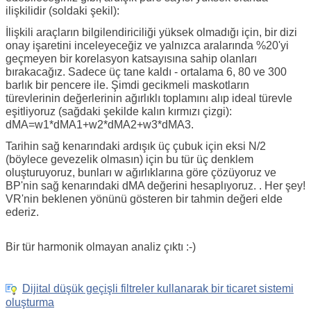
ilişkilidir (soldaki şekil):
İlişkili araçların bilgilendiriciliği yüksek olmadığı için, bir dizi
onay işaretini inceleyeceğiz ve yalnızca aralarında %20'yi
geçmeyen bir korelasyon katsayısına sahip olanları
bırakacağız. Sadece üç tane kaldı - ortalama 6, 80 ve 300
barlık bir pencere ile. Şimdi gecikmeli maskotların
türevlerinin değerlerinin ağırlıklı toplamını alıp ideal türevle
eşitliyoruz (sağdaki şekilde kalın kırmızı çizgi):
dMA=w1*dMA1+w2*dMA2+w3*dMA3.
Tarihin sağ kenarındaki ardışık üç çubuk için eksi N/2
(böylece gevezelik olmasın) için bu tür üç denklem
oluşturuyoruz, bunları w ağırlıklarına göre çözüyoruz ve
BP'nin sağ kenarındaki dMA değerini hesaplıyoruz. . Her şey!
VR'nin beklenen yönünü gösteren bir tahmin değeri elde
ederiz.
Bir tür harmonik olmayan analiz çıktı :-)
Dijital düşük geçişli filtreler kullanarak bir ticaret sistemi
oluşturma