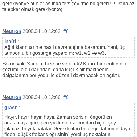
gerekiyor ve bunlar aslında ters çevirme bölgeleri !!!! Daha az
talepkar olmak gerekiyor :o)
Neutron
2008.04.10 12:02
#8
lna01
:
Ağırlıkların tarihte nasıl davrandığına bakardım. Yani, üç
tamponlu bir gösterge yapardım: w1, w2 ve w3.
Sorun yok. Sadece bize ne verecek? Kübik bir denklemin
çözümü olduklarından, daha küçük bir makinenin
dalgalanma periyodu ile düzenli davranacakları açıktır.
Neutron
2008.04.10 12:06
#9
grasn
:
Hayır, hayır, hayır, hayır. Zaman serisini öngörülen
ortalamaya göre geri yüklerseniz, bundan hiçbir şey
çıkmaz, büyük hatalar. Gerekli olan bu değil, tahmine dayalı
“ideal düşük frekans eğrisinin” yerel uç noktalarını