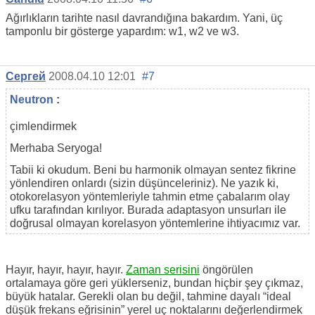
Ağırlıkların tarihte nasıl davrandığına bakardım. Yani, üç
tamponlu bir gösterge yapardım: w1, w2 ve w3.
Сергей
2008.04.10 12:01
#7
Neutron
:
çimlendirmek
Merhaba Seryoga!
Tabii ki okudum. Beni bu harmonik olmayan sentez fikrine
yönlendiren onlardı (sizin düşünceleriniz). Ne yazık ki,
otokorelasyon yöntemleriyle tahmin etme çabalarım olay
ufku tarafından kırılıyor. Burada adaptasyon unsurları ile
doğrusal olmayan korelasyon yöntemlerine ihtiyacımız var.
Hayır, hayır, hayır, hayır.
Zaman serisini
öngörülen
ortalamaya göre geri yüklerseniz, bundan hiçbir şey çıkmaz,
büyük hatalar. Gerekli olan bu değil, tahmine dayalı “ideal
düşük frekans eğrisinin” yerel uç noktalarını değerlendirmek