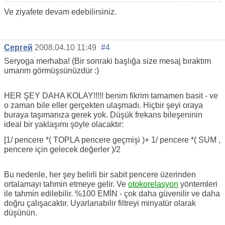
Ve ziyafete devam edebilirsiniz.
Сергей
2008.04.10 11:49
#4
Seryoga merhaba! (Bir sonraki başlığa size mesaj bıraktım
umarım görmüşsünüzdür :)
HER ŞEY DAHA KOLAY!!!!! benim fikrim tamamen
basit - ve
o zaman bile eller gerçekten ulaşmadı. Hiçbir şeyi oraya
buraya taşımanıza gerek yok. Düşük frekans bileşeninin
ideal bir yaklaşımı şöyle olacaktır:
[1/
pencere
*(
TOPLA
pencere
geçmişi )+ 1/
pencere
*(
SUM
,
pencere
için gelecek değerler )/2
Bu nedenle, her şey belirli bir sabit pencere üzerinden
ortalamayı tahmin etmeye gelir. Ve
otokorelasyon
yöntemleri
ile tahmin edilebilir. %100 EMİN - çok daha güvenilir ve daha
doğru çalışacaktır. Uyarlanabilir filtreyi minyatür olarak
düşünün.