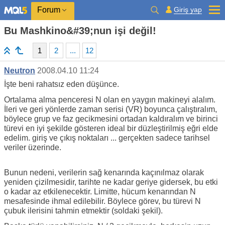
Giriş yap
Forum
Bu Mashkino&#39;nun işi değil!
1
2
...
12
Neutron
2008.04.10 11:24
İşte beni rahatsız eden düşünce.
Ortalama alma penceresi N olan en yaygın makineyi alalım.
İleri ve geri yönlerde zaman serisi (VR) boyunca çalıştıralım,
böylece grup ve faz gecikmesini ortadan kaldıralım ve birinci
türevi en iyi şekilde gösteren ideal bir düzleştirilmiş eğri elde
edelim. giriş ve çıkış noktaları ... gerçekten sadece tarihsel
veriler üzerinde.
Bunun nedeni, verilerin sağ kenarında kaçınılmaz olarak
yeniden çizilmesidir, tarihte ne kadar geriye gidersek, bu etki
o kadar az etkilenecektir. Limitte, hücum kenarından N
mesafesinde ihmal edilebilir. Böylece görev, bu türevi N
çubuk ilerisini tahmin etmektir (soldaki şekil).