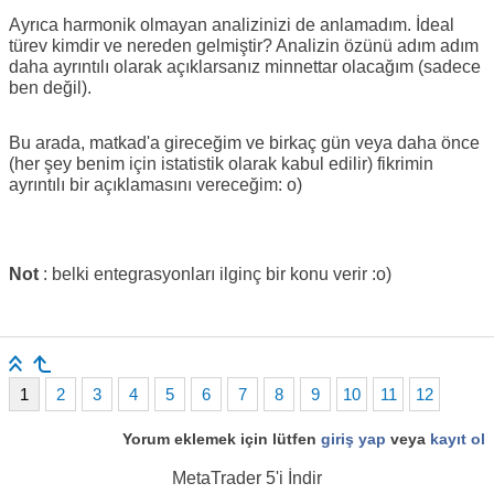
Ayrıca harmonik olmayan analizinizi de anlamadım. İdeal
türev kimdir ve nereden gelmiştir? Analizin özünü adım adım
daha ayrıntılı olarak açıklarsanız minnettar olacağım (sadece
ben değil).
Bu arada, matkad'a gireceğim ve birkaç gün veya daha önce
(her şey benim için istatistik olarak kabul edilir) fikrimin
ayrıntılı bir açıklamasını vereceğim: o)
Not
: belki entegrasyonları ilginç bir konu verir :o)
1
2
3
4
5
6
7
8
9
10
11
12
Yorum eklemek için lütfen
giriş yap
veya
kayıt ol
MetaTrader 5
'i İndir