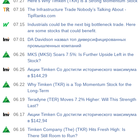
07.27
Here's Why Timken (TKR) is a Strong Momentum Stock
07.16
The Infrastructure Trade Nobody’s Talking About -
TipRanks.com
07.15
Industrials could be the next big bottleneck trade. Here
are some stocks that could benefit.
07.01
DA Davidson назвал топ диверсифицированных
промышленных компаний
06.26
MKS (MKSI) Soars 7.5%: Is Further Upside Left in the
Stock?
06.25
Акции Timken Co достигли исторического максимума
в $144,29
06.22
Why Timken (TKR) is a Top Momentum Stock for the
Long-Term
06.19
Teradyne (TER) Moves 7.2% Higher: Will This Strength
Last?
06.17
Акции Timken Co достигли исторического максимума
в $142,94
06.16
Timken Company (The) (TKR) Hits Fresh High: Is
There Still Room to Run?