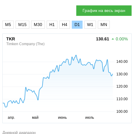
График на весь экран
M5
M15
M30
H1
H4
D1
W1
MN
TKR
130.61
0.00%
Timken Company (The)
Дневной диапазон