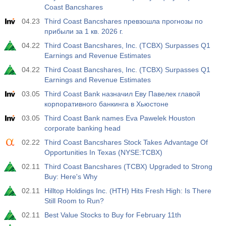
Coast Bancshares
04.23
Third Coast Bancshares превзошла прогнозы по
прибыли за 1 кв. 2026 г.
04.22
Third Coast Bancshares, Inc. (TCBX) Surpasses Q1
Earnings and Revenue Estimates
04.22
Third Coast Bancshares, Inc. (TCBX) Surpasses Q1
Earnings and Revenue Estimates
03.05
Third Coast Bank назначил Еву Павелек главой
корпоративного банкинга в Хьюстоне
03.05
Third Coast Bank names Eva Pawelek Houston
corporate banking head
02.22
Third Coast Bancshares Stock Takes Advantage Of
Opportunities In Texas (NYSE:TCBX)
02.11
Third Coast Bancshares (TCBX) Upgraded to Strong
Buy: Here's Why
02.11
Hilltop Holdings Inc. (HTH) Hits Fresh High: Is There
Still Room to Run?
02.11
Best Value Stocks to Buy for February 11th