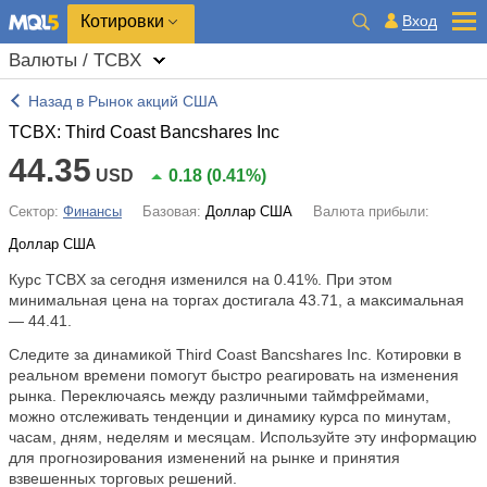
Котировки
Вход
Валюты / TCBX
Назад в Рынок акций США
TCBX: Third Coast Bancshares Inc
44.35
USD
0.18
(
0.41%
)
Сектор:
Финансы
Базовая:
Доллар США
Валюта прибыли:
Доллар США
Курс TCBX за сегодня изменился на
0.41%
. При этом
минимальная цена на торгах достигала 43.71, а максимальная
— 44.41.
Следите за динамикой Third Coast Bancshares Inc. Котировки в
реальном времени помогут быстро реагировать на изменения
рынка. Переключаясь между различными таймфреймами,
можно отслеживать тенденции и динамику курса по минутам,
часам, дням, неделям и месяцам. Используйте эту информацию
для прогнозирования изменений на рынке и принятия
взвешенных торговых решений.