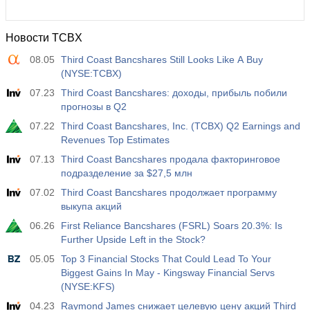
Новости TCBX
08.05
Third Coast Bancshares Still Looks Like A Buy
(NYSE:TCBX)
07.23
Third Coast Bancshares: доходы, прибыль побили
прогнозы в Q2
07.22
Third Coast Bancshares, Inc. (TCBX) Q2 Earnings and
Revenues Top Estimates
07.13
Third Coast Bancshares продала факторинговое
подразделение за $27,5 млн
07.02
Third Coast Bancshares продолжает программу
выкупа акций
06.26
First Reliance Bancshares (FSRL) Soars 20.3%: Is
Further Upside Left in the Stock?
05.05
Top 3 Financial Stocks That Could Lead To Your
Biggest Gains In May - Kingsway Financial Servs
(NYSE:KFS)
04.23
Raymond James снижает целевую цену акций Third