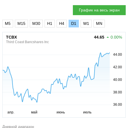
График на весь экран
M5
M15
M30
H1
H4
D1
W1
MN
TCBX
44.65
0.00%
Third Coast Bancshares Inc
Дневной диапазон