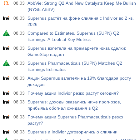
08.03
AbbVie: Strong Q2 And New Catalysts Keep Me Bullish
(NYSE:ABBV)
08.03
Supernus растёт на фоне слияния с Indivior во 2 кв.
2026
08.03
Compared to Estimates, Supernus (SUPN) Q2
Earnings: A Look at Key Metrics
08.03
Supernus взлетела на премаркете из-за сделки;
GameStop падает
08.03
Supernus Pharmaceuticals (SUPN) Matches Q2
Earnings Estimates
08.03
Акции Supernus взлетели на 19% благодаря росту
доходов
08.03
Почему акции Indivior резко растут сегодня?
08.03
Supernus: доходы оказались ниже прогнозов,
прибыльa обогнал ожидания в Q2
08.03
Почему акции Supernus Pharmaceuticals резко
растут?
08.03
Supernus и Indivior договорились о слиянии