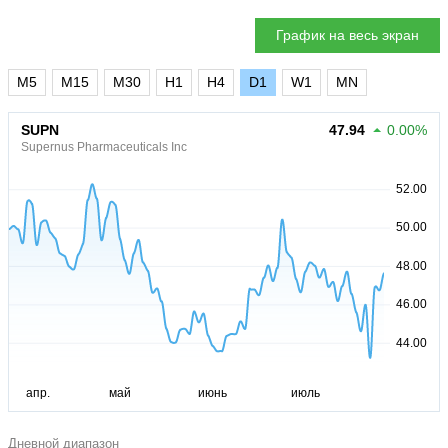
График на весь экран
M5
M15
M30
H1
H4
D1
W1
MN
SUPN
47.94
0.00%
Supernus Pharmaceuticals Inc
Дневной диапазон