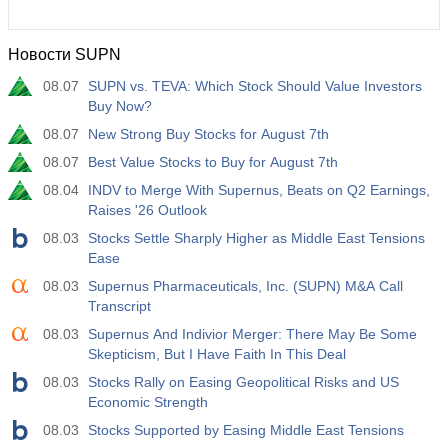
Новости SUPN
08.07
SUPN vs. TEVA: Which Stock Should Value Investors
Buy Now?
08.07
New Strong Buy Stocks for August 7th
08.07
Best Value Stocks to Buy for August 7th
08.04
INDV to Merge With Supernus, Beats on Q2 Earnings,
Raises '26 Outlook
08.03
Stocks Settle Sharply Higher as Middle East Tensions
Ease
08.03
Supernus Pharmaceuticals, Inc. (SUPN) M&A Call
Transcript
08.03
Supernus And Indivior Merger: There May Be Some
Skepticism, But I Have Faith In This Deal
08.03
Stocks Rally on Easing Geopolitical Risks and US
Economic Strength
08.03
Stocks Supported by Easing Middle East Tensions