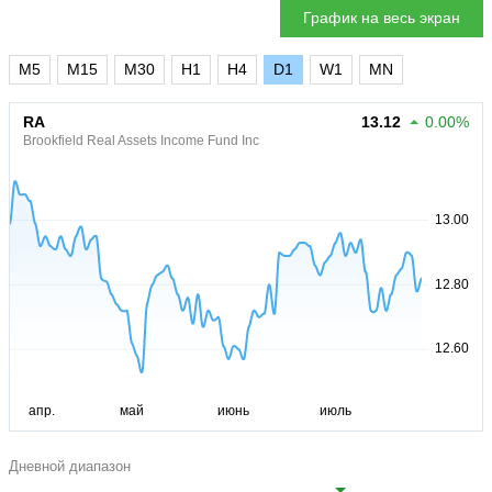
График на весь экран
M5
M15
M30
H1
H4
D1
W1
MN
RA
13.12
0.00%
Brookfield Real Assets Income Fund Inc
Дневной диапазон