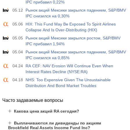
от CFTC
IPC прибавил 0,22%
USD
Акт.
Прог.
Пред.
05.12
Рынок акций Мексики закрылся падением, S&P/BMV
-27.3 тыс
-17.2 тыс
IPC снизился на 0,30%
05.06
HIX: This Fund May Be Exposed To Spirit Airlines
19:30
Чистый объем спекулятивных позиций по Nasdaq
Collapse And Is Over-Distributing (HIX)
100 от CFTC
05.05
Рынок акций Мексики закрылся ростом, S&P/BMV
USD
Акт.
Прог.
Пред.
IPC прибавил 1,94%
-14.6 тыс
4.9 тыс
05.04
Рынок акций Мексики закрылся падением, S&P/BMV
IPC снизился на 0,85%
04.24
RA CEF: NAV Erosion Will Continue Even When
Interest Rates Decline (NYSE:RA)
04.18
NHS: Too Expensive Given The Unsustainable
Distribution And Bond Market Troubles
Часто задаваемые вопросы
Какова цена акций RA сегодня?
Выплачиваются ли дивиденды по акциям
Brookfield Real Assets Income Fund Inc?