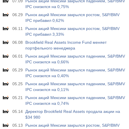
07.09
Рынок акций Мексики закрылся падением, S&P/BMV
17:00
Общее число буровых установок в США от Baker
IPC снизился на 0,75%
Hughes
06.29
Рынок акций Мексики закрылся ростом, S&P/BMV
USD
Акт.
Прог.
Пред.
IPC прибавил 0,62%
588
588
06.11
Рынок акций Мексики закрылся ростом, S&P/BMV
IPC прибавил 3,33%
19:00
Потребительское кредитование от ФРС м/м
06.08
Brookfield Real Assets Income Fund меняет
Акт.
Прог.
Пред.
USD
портфельного менеджера
$​14.17 млрд
$​11.44 млрд
$​-1.08 млрд
06.01
Рынок акций Мексики закрылся падением, S&P/BMV
IPC снизился на 0,66%
19:30
Чистый объем спекулятивных позиций по золоту от
CFTC
05.29
Рынок акций Мексики закрылся падением, S&P/BMV
USD
Акт.
Прог.
Пред.
IPC снизился на 0,40%
197.6 тыс
182.1 тыс
05.25
Рынок акций Мексики закрылся падением, S&P/BMV
IPC снизился на 0,11%
19:30
Чистый объем спекулятивных позиций по сырой
05.21
Рынок акций Мексики закрылся падением, S&P/BMV
нефти от CFTC
IPC снизился на 0,74%
USD
Акт.
Прог.
Пред.
05.14
112.4 тыс
Директор Brookfield Real Assets продала акции на
120.1 тыс
$34 980
05.13
Рынок акций Мексики закрылся ростом, S&P/BMV
19:30
Чистый объем спекулятивных позиций по S&P 500