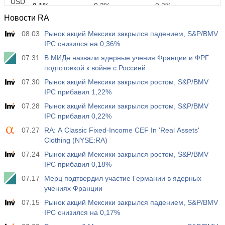
USD
0.1%
0.3%
0.3%
Новости RA
12:30
Средняя почасовая заработная плата г/г
08.03
Рынок акций Мексики закрылся падением, S&P/BMV
Акт.
Прог.
Пред.
IPC снизился на 0,36%
USD
3.2%
3.5%
3.5%
07.31
В МИДе назвали ядерные учения Франции и ФРГ
подготовкой к войне с Россией
12:30
Изменение числа занятых в частном
07.30
Рынок акций Мексики закрылся ростом, S&P/BMV
несельскохозяйственном секторе
IPC прибавил 1,22%
USD
Акт.
Прог.
Пред.
07.28
Рынок акций Мексики закрылся ростом, S&P/BMV
30 тыс
40 тыс
30 тыс
IPC прибавил 0,22%
07.27
RA: A Classic Fixed-Income CEF In 'Real Assets'
12:30
Уровень безработицы U6
Clothing (NYSE:RA)
Акт.
Прог.
Пред.
USD
7.9%
7.9%
7.9%
07.24
Рынок акций Мексики закрылся ростом, S&P/BMV
IPC прибавил 0,18%
17:00
07.17
Число нефтяных буровых установок от Baker
Мерц подтвердил участие Германии в ядерных
Hughes
учениях Франции
USD
Акт.
Прог.
Пред.
07.15
Рынок акций Мексики закрылся падением, S&P/BMV
454
451
IPC снизился на 0,17%