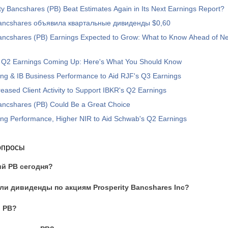
ity Bancshares (PB) Beat Estimates Again in Its Next Earnings Report?
Bancshares объявила квартальные дивиденды $0,60
Bancshares (PB) Earnings Expected to Grow: What to Know Ahead of N
s Q2 Earnings Coming Up: Here's What You Should Know
ng & IB Business Performance to Aid RJF's Q3 Earnings
ncreased Client Activity to Support IBKR's Q2 Earnings
ancshares (PB) Could Be a Great Choice
ing Performance, Higher NIR to Aid Schwab's Q2 Earnings
опросы
ий PB сегодня?
и дивиденды по акциям Prosperity Bancshares Inc?
и PB?