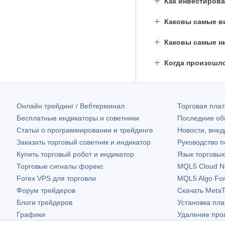
Как инвестирова
Каковы самые вы
Каковы самые ни
Когда произошл
Онлайн трейдинг / Вебтерминал
Торговая пл
Бесплатные индикаторы и советники
Последние о
Статьи о программировании и трейдинге
Новости, внед
Заказать торговый советник и индикатор
Руководство 
Купить торговый робот и индикатор
Язык торговы
Торговые сигналы форекс
MQL5 Cloud N
Forex VPS для торговли
MQL5 Algo Fo
Форум трейдеров
Скачать
MetaT
Блоги трейдеров
Установка пл
Графики
Удаление про