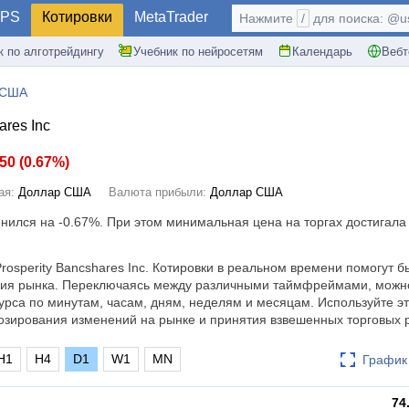
PS
Котировки
MetaTrader
Нажмите
/
для поиска: @use
к по алготрейдингу
Учебник по нейросетям
Календарь
Вебт
 США
ares Inc
.50
(
0.67%
)
ая:
Доллар США
Валюта прибыли:
Доллар США
енился на
-0.67%
. При этом минимальная цена на торгах достигала 
rosperity Bancshares Inc. Котировки в реальном времени помогут б
ния рынка. Переключаясь между различными таймфреймами, можн
урса по минутам, часам, дням, неделям и месяцам. Используйте эт
зирования изменений на рынке и принятия взвешенных торговых 
H1
H4
D1
W1
MN
График 
74