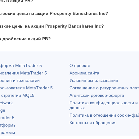
ть в акции PB?
сокие цены на акции Prosperity Bancshares Inc?
зкие цены на акции Prosperity Bancshares Inc?
о дробление акций PB?
атформа
MetaTrader 5
О проекте
бновления
MetaTrader 5
Хроника сайта
рения и технологии
Условия использования
пользователя
MetaTrader 5
Соглашение о рекуррентных пла
х стратегий MQL5
Агентский договор-оферта
etwork
Политика конфиденциальности и
данных
rge
Политика в отношении cookie-фа
rader 5
Контакты и обращения
атформы
граммы