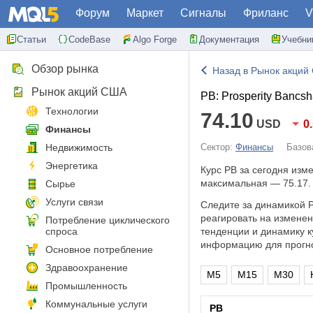
Форум
Маркет
Сигналы
Фриланс
V
Статьи
CodeBase
Algo Forge
Документация
Учебни
Обзор рынка
Назад в Рынок акций
Рынок акций США
PB: Prosperity Bancsh
Технологии
74.10
USD
0
Финансы
Недвижимость
Сектор:
Финансы
Базов
Энергетика
Курс PB за сегодня изм
максимальная — 75.17.
Сырье
Услуги связи
Следите за динамикой P
реагировать на измене
Потребление циклического
спроса
тенденции и динамику к
информацию для прогно
Основное потребление
Здравоохранение
M5
M15
M30
Промышленность
Коммунальные услуги
PB