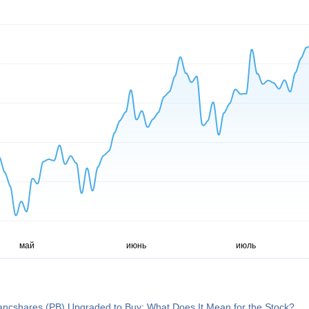
ancshares (PB) Upgraded to Buy: What Does It Mean for the Stock?