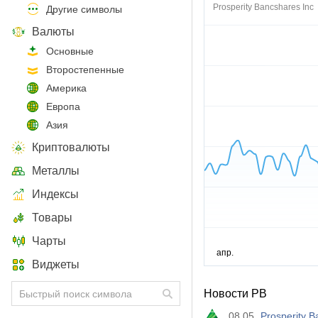
Prosperity Bancshares Inc
Другие символы
Валюты
Основные
Второстепенные
Америка
Европа
Азия
Криптовалюты
Металлы
Индексы
Товары
Чарты
Виджеты
Новости PB
08.05
Prosperity B