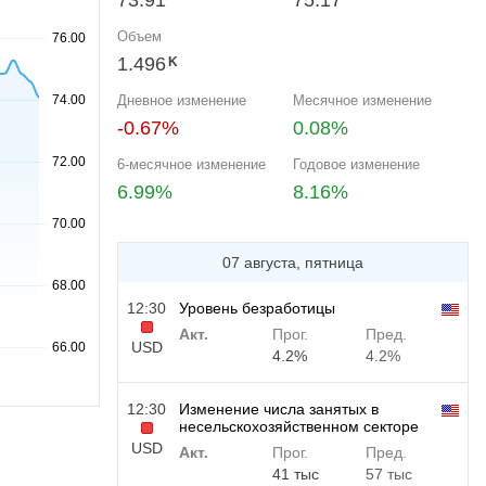
73.91
75.17
Объем
1.496
K
Дневное изменение
Месячное изменение
-0.67%
0.08%
6-месячное изменение
Годовое изменение
6.99%
8.16%
07 августа, пятница
12:30
Уровень безработицы
Акт.
Прог.
Пред.
USD
4.2%
4.2%
12:30
Изменение числа занятых в
несельскохозяйственном секторе
USD
Акт.
Прог.
Пред.
41 тыс
57 тыс