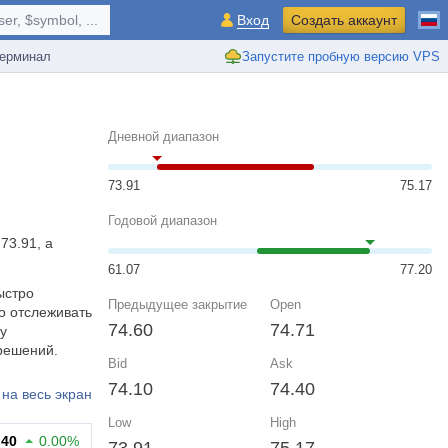
r, $symbol, ...
Вход
Создать аккаунт
ерминал
Запустите пробную версию VPS
Дневной диапазон
73.91
75.17
Годовой диапазон
73.91, а
61.07
77.20
ыстро
Предыдущее закрытие
Open
о отслеживать
74.60
74.71
у
решений.
Bid
Ask
74.10
74.40
на весь экран
Low
High
.40
0.00%