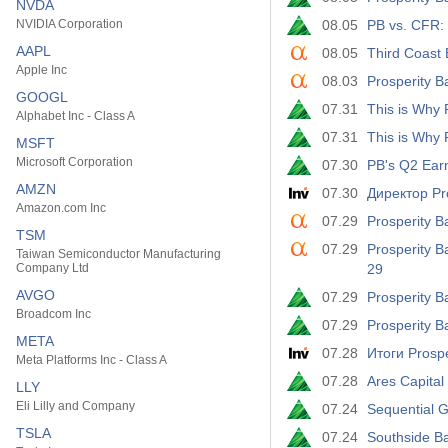
NVDA
NVIDIA Corporation
08.05
PB vs. CFR:
AAPL
08.05
Third Coast 
Apple Inc
08.03
Prosperity 
GOOGL
07.31
Alphabet Inc - Class A
07.31
MSFT
Microsoft Corporation
07.30
PB's Q2 Earn
AMZN
07.30
Директор Pr
Amazon.com Inc
07.29
Prosperity B
TSM
07.29
Prosperity B
Taiwan Semiconductor Manufacturing
Company Ltd
29
AVGO
07.29
Prosperity B
Broadcom Inc
07.29
Prosperity 
META
07.28
Итоги Prosp
Meta Platforms Inc - Class A
07.28
Ares Capital
LLY
Eli Lilly and Company
07.24
Sequential G
TSLA
07.24
Southside B