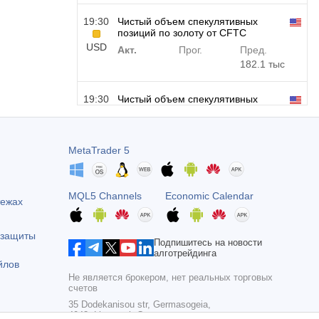
19:30
Чистый объем спекулятивных
позиций по золоту от CFTC
USD
Акт.
Прог.
Пред.
182.1 тыс
19:30
Чистый объем спекулятивных
позиций по сырой нефти от CFTC
USD
Акт.
Прог.
Пред.
120.1 тыс
MetaTrader 5
19:30
Чистый объем спекулятивных
позиций по S&P 500 от CFTC
MQL5 Channels
Economic Calendar
тежах
USD
Акт.
Прог.
Пред.
-17.2 тыс
 защиты
Подпишитесь на новости
алготрейдинга
19:30
Чистый объем спекулятивных
йлов
позиций по Nasdaq 100 от CFTC
Не является брокером, нет реальных торговых
USD
Акт.
Прог.
Пред.
счетов
4.9 тыс
35 Dodekanisou str, Germasogeia,
4043, Limassol, Cyprus