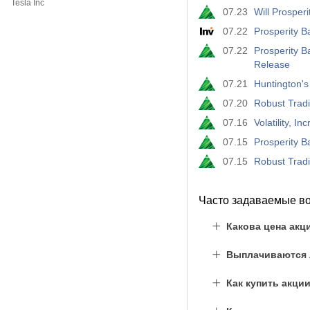
Tesla Inc
07.23
Will Prosper
07.22
Prosperity 
07.22
Prosperity 
Release
07.21
Huntington'
07.20
Robust Tradi
07.16
Volatility, I
07.15
Prosperity B
07.15
Robust Trad
Часто задаваемые в
Какова цена акц
Выплачиваются л
Как купить акци