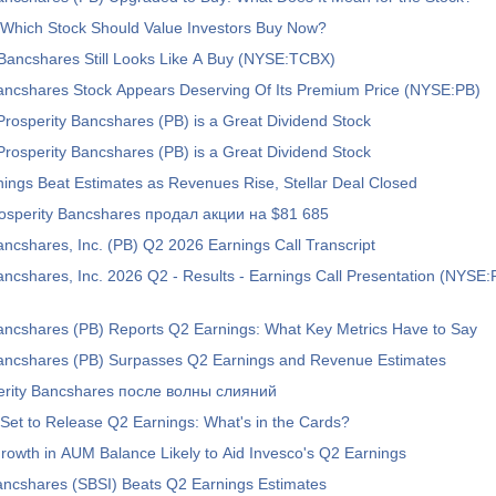
 Which Stock Should Value Investors Buy Now?
Bancshares Still Looks Like A Buy (NYSE:TCBX)
Bancshares Stock Appears Deserving Of Its Premium Price (NYSE:PB)
This is Why Prosperity Bancshares (PB) is a Great Dividend Stock
This is Why Prosperity Bancshares (PB) is a Great Dividend Stock
ings Beat Estimates as Revenues Rise, Stellar Deal Closed
osperity Bancshares продал акции на $81 685
ancshares, Inc. (PB) Q2 2026 Earnings Call Transcript
ancshares, Inc. 2026 Q2 - Results - Earnings Call Presentation (NYSE
ancshares (PB) Reports Q2 Earnings: What Key Metrics Have to Say
Bancshares (PB) Surpasses Q2 Earnings and Revenue Estimates
erity Bancshares после волны слияний
 Set to Release Q2 Earnings: What's in the Cards?
rowth in AUM Balance Likely to Aid Invesco's Q2 Earnings
ancshares (SBSI) Beats Q2 Earnings Estimates