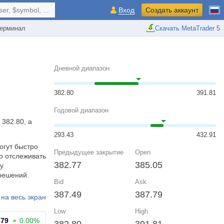
r, $symbol, ...
Вход
Создать аккаунт
ерминал
Скачать MetaTrader 5
Дневной диапазон
382.80
391.81
Годовой диапазон
 382.80, а
293.43
432.91
огут быстро
Предыдущее закрытие
Open
о отслеживать
382.77
385.05
у
решений.
Bid
Ask
387.49
387.79
на весь экран
Low
High
.79
0.00%