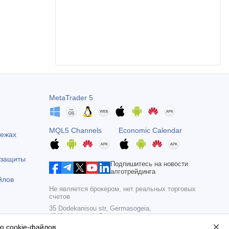
MetaTrader 5
MQL5 Channels
Economic Calendar
тежах
 защиты
Подпишитесь на новости
алготрейдинга
йлов
Не является брокером, нет реальных торговых
счетов
35 Dodekanisou str, Germasogeia,
4043, Limassol, Cyprus
ю cookie-файлов
.
Copyright 2000-2026,
MetaQuotes Ltd