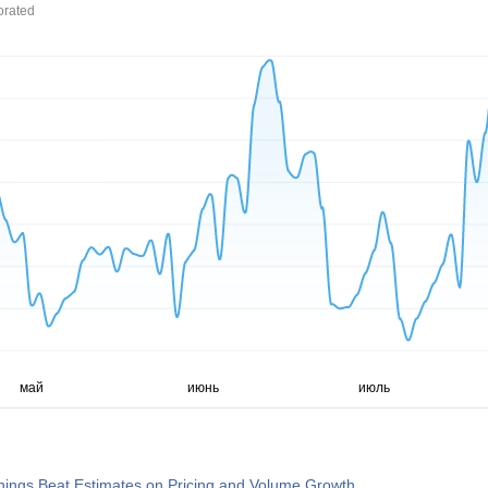
orated
ings Beat Estimates on Pricing and Volume Growth