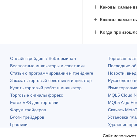
Каковы самые вы
Каковы самые ни
Когда произошл
Онлайн трейдинг / Вебтерминал
Торговая пл
Бесплатные индикаторы и советники
Последние о
Статьи о программировании и трейдинге
Новости, внед
Заказать торговый советник и индикатор
Руководство 
Купить торговый робот и индикатор
Язык торговы
Торговые сигналы форекс
MQL5 Cloud N
Forex VPS для торговли
MQL5 Algo Fo
Форум трейдеров
Скачать
MetaT
Блоги трейдеров
Установка пл
Графики
Удаление про
Бесплатные виджеты
Сайт использует