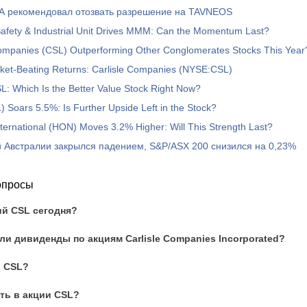
A рекомендовал отозвать разрешение на TAVNEOS
Safety & Industrial Unit Drives MMM: Can the Momentum Last?
 Companies (CSL) Outperforming Other Conglomerates Stocks This Year
rket-Beating Returns: Carlisle Companies (NYSE:CSL)
: Which Is the Better Value Stock Right Now?
L) Soars 5.5%: Is Further Upside Left in the Stock?
ternational (HON) Moves 3.2% Higher: Will This Strength Last?
Рынок акций Австралии закрылся падением, S&P/ASX 200 снизился на 0,23%
опросы
ий CSL сегодня?
и дивиденды по акциям Carlisle Companies Incorporated?
и CSL?
ть в акции CSL?