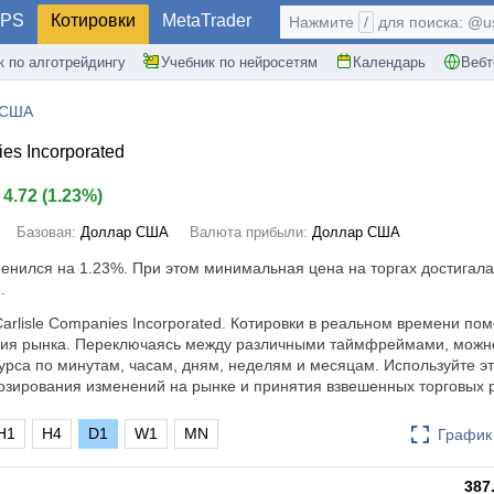
PS
Котировки
MetaTrader
Нажмите
/
для поиска: @use
к по алготрейдингу
Учебник по нейросетям
Календарь
Вебт
 США
es Incorporated
4.72
(
1.23%
)
Базовая:
Доллар США
Валюта прибыли:
Доллар США
менился на
1.23%
. При этом минимальная цена на торгах достигала
.
arlisle Companies Incorporated. Котировки в реальном времени пом
ния рынка. Переключаясь между различными таймфреймами, можн
урса по минутам, часам, дням, неделям и месяцам. Используйте эт
зирования изменений на рынке и принятия взвешенных торговых 
H1
H4
D1
W1
MN
График 
387