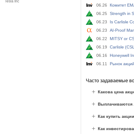
Tesla Inc
06.26
Комитет EM
06.25
Strength in 
06.23
Is Carlisle
06.23
AI-Proof Ma
06.22
MITSY or CSL
06.19
Carlisle (CS
06.16
Honeywell In
06.11
Часто задаваемые в
Какова цена акц
Выплачиваются л
Как купить акци
Как инвестирова