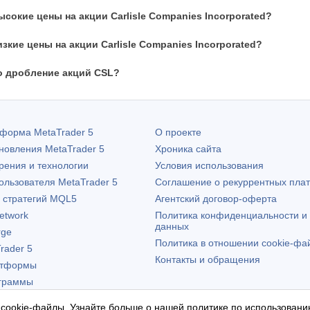
сокие цены на акции Carlisle Companies Incorporated?
зкие цены на акции Carlisle Companies Incorporated?
о дробление акций CSL?
атформа
MetaTrader 5
О проекте
бновления
MetaTrader 5
Хроника сайта
рения и технологии
Условия использования
пользователя
MetaTrader 5
Соглашение о рекуррентных пла
х стратегий MQL5
Агентский договор-оферта
etwork
Политика конфиденциальности и
данных
rge
Политика в отношении cookie-фа
rader 5
Контакты и обращения
атформы
граммы
 cookie-файлы. Узнайте больше о нашей
политике по использовани