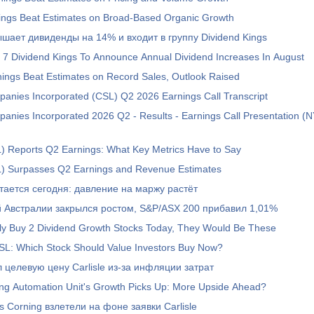
ings Beat Estimates on Broad-Based Organic Growth
вышает дивиденды на 14% и входит в группу Dividend Kings
 7 Dividend Kings To Announce Annual Dividend Increases In August
ings Beat Estimates on Record Sales, Outlook Raised
panies Incorporated (CSL) Q2 2026 Earnings Call Transcript
panies Incorporated 2026 Q2 - Results - Earnings Call Presentation 
L) Reports Q2 Earnings: What Key Metrics Have to Say
SL) Surpasses Q2 Earnings and Revenue Estimates
читается сегодня: давление на маржу растёт
Рынок акций Австралии закрылся ростом, S&P/ASX 200 прибавил 1,01%
nly Buy 2 Dividend Growth Stocks Today, They Would Be These
SL: Which Stock Should Value Investors Buy Now?
ил целевую цену Carlisle из-за инфляции затрат
ing Automation Unit's Growth Picks Up: More Upside Ahead?
 Corning взлетели на фоне заявки Carlisle