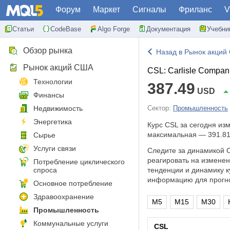
Форум
Маркет
Сигналы
Фриланс
V
Статьи
CodeBase
Algo Forge
Документация
Учебни
Обзор рынка
Назад в Рынок акций
Рынок акций США
CSL: Carlisle Compani
Технологии
387.49
USD
Финансы
Недвижимость
Сектор:
Промышленность
Энергетика
Курс CSL за сегодня из
максимальная — 391.81
Сырье
Услуги связи
Следите за динамикой C
реагировать на измене
Потребление циклического
спроса
тенденции и динамику к
информацию для прогно
Основное потребление
Здравоохранение
M5
M15
M30
Промышленность
Коммунальные услуги
CSL