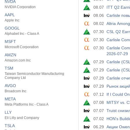
NVDA
NVIDIA Corporation
08.07
ITT Q2 Earn
AAPL
08.06
Carlisle по
Apple Inc
08.02
Altria Among
GOOGL
07.30
CSL Q2 Earn
Alphabet Inc - Class A
07.30
Carlisle Com
MSFT
Microsoft Corporation
07.30
Carlisle Com
2026-07-29
AMZN
Amazon.com Inc
07.29
Carlisle (CS
TSM
07.29
Carlisle (C
Taiwan Semiconductor Manufacturing
Company Ltd
07.29
Carlisle от
AVGO
07.29
Broadcom Inc
07.12
If I Could O
META
07.08
MITSY vs. C
Meta Platforms Inc - Class A
07.07
Truist сниз
LLY
Eli Lilly and Company
07.02
HON's Build
TSLA
06.29
Акции Owens