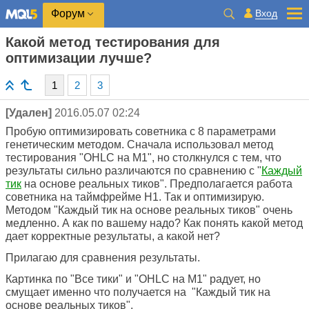
Вход
Форум
Какой метод тестирования для
оптимизации лучше?
1
2
3
[Удален]
2016.05.07 02:24
Пробую оптимизировать советника с 8 параметрами
генетическим методом. Сначала использовал метод
тестирования "OHLC на M1", но столкнулся с тем, что
результаты сильно различаются по сравнению с "
Каждый
тик
на основе реальных тиков". Предполагается работа
советника на таймфрейме Н1. Так и оптимизирую.
Методом "Каждый тик на основе реальных тиков" очень
медленно. А как по вашему надо? Как понять какой метод
дает корректные результаты, а какой нет?
Прилагаю для сравнения результаты.
Картинка по "Все тики" и "OHLC на M1" радует, но
смущает именно что получается на "Каждый тик на
основе реальных тиков".