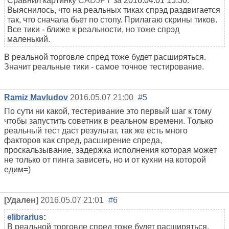
Сравнил картинку
CADJPY
за 2016.04.01 15:30.
Выяснилось, что на реальных тиках спрэд раздвигается
так, что сначала бьет по стопу. Прилагаю скрины тиков.
Все тики - ближе к реальности, но тоже спрэд
маленький.
В реальной торговле спред тоже будет расширяться.
Значит реальные тики - самое точное тестирование.
Ramiz Mavludov
2016.05.07 21:00
#5
По сути ни какой, тестеривание это первый шаг к тому
чтобы запустить советник в реальном времени. Только
реальный тест даст результат, так же есть много
факторов как спред, расширение спреда,
проскальзывание, задержка исполнения которая может
не только от пинга зависеть, но и от кухни на которой
едим=)
[Удален]
2016.05.07 21:01
#6
elibrarius
:
В реальной торговле спред тоже будет расширяться.