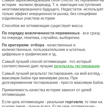
Самый зарекомендоваший себя способ тестирования на
истории -волкинг-форвард. Т. е. имитация наступления
неоптимизированного будущего. Недостаток -использует
только эффект инерционности рынка, без специфики
отдаленных участков истории
Способов же оптимизации существует масса.
По порядку вовлеченности переменных
- все сразу,
по очереди, генетика, случайно, выборочно.
По критериям отбора
- качественные и
количественные, пользовательские и штатные,
цифровые и графические и тд..
Самый лучший способ оптимизации -тот, который
соответственно дает лучшие
результаты тестирования
.
Самый лучший результат тестирования, на мой взгляд, -
максимум бабок при минимуме риска. При
долговременном тестировании - просто максимум бабок.
Приемлемость качества истории зависит от целей
оптимизации.
Если цель оптимизации - реальная
торговля
, то тики на
основе тиков - лучше всего. Если цель оптимизации -