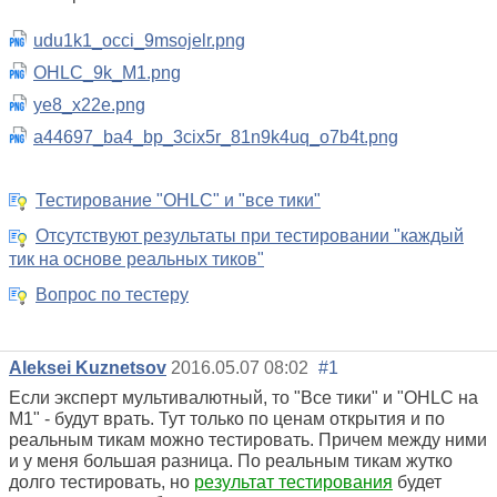
udu1k1_occi_9msojelr.png
OHLC_9k_M1.png
ye8_x22e.png
a44697_ba4_bp_3cix5r_81n9k4uq_o7b4t.png
Тестирование "OHLC" и "все тики"
Отсутствуют результаты при тестировании "каждый
тик на основе реальных тиков"
Вопрос по тестеру
Aleksei Kuznetsov
2016.05.07 08:02
#1
Если эксперт мультивалютный, то "Все тики" и "OHLC на
M1" - будут врать. Тут только по ценам открытия и по
реальным тикам можно тестировать. Причем между ними
и у меня большая разница. По реальным тикам жутко
долго тестировать, но
результат тестирования
будет