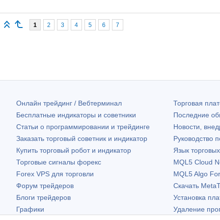
1
2
3
4
5
6
7
Онлайн трейдинг / Вебтерминал
Торговая пл
Бесплатные индикаторы и советники
Последние о
Статьи о программировании и трейдинге
Новости, внед
Заказать торговый советник и индикатор
Руководство 
Купить торговый робот и индикатор
Язык торговы
Торговые сигналы форекс
MQL5 Cloud N
Forex VPS для торговли
MQL5 Algo Fo
Форум трейдеров
Скачать
MetaT
Блоги трейдеров
Установка пл
Графики
Удаление про