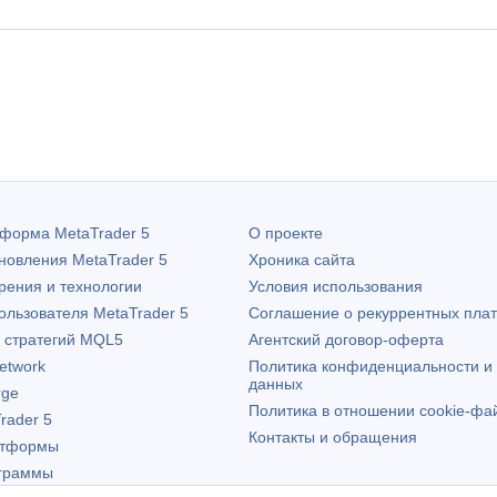
атформа
MetaTrader 5
О проекте
бновления
MetaTrader 5
Хроника сайта
рения и технологии
Условия использования
пользователя
MetaTrader 5
Соглашение о рекуррентных пла
х стратегий MQL5
Агентский договор-оферта
etwork
Политика конфиденциальности и
данных
rge
Политика в отношении cookie-фа
rader 5
Контакты и обращения
атформы
граммы