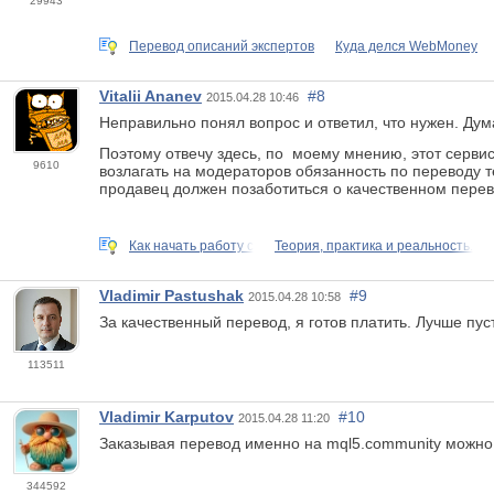
29943
Перевод описаний экспертов
Куда делся WebMoney
Vitalii Ananev
#8
2015.04.28 10:46
Неправильно понял вопрос и ответил, что нужен. Ду
Поэтому отвечу здесь, по моему мнению, этот сервис 
9610
возлагать на модераторов обязанность по переводу 
продавец должен позаботиться о качественном перев
Как начать работу с
Теория, практика и реальность.
Vladimir Pastushak
#9
2015.04.28 10:58
За качественный перевод, я готов платить. Лучше пус
113511
Vladimir Karputov
#10
2015.04.28 11:20
Заказывая перевод именно на mql5.community можно 
344592