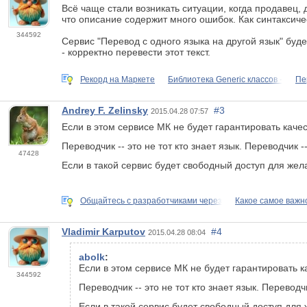
Всё чаще стали возникать ситуации, когда продавец, д
что описание содержит много ошибок. Как синтаксиче
344592
Сервис "Перевод с одного языка на другой язык" буд
- корректно перевести этот текст.
Рекорд на Маркете
Библиотека Generic классов -
Пе
Andrey F. Zelinsky
#3
2015.04.28 07:57
Если в этом сервисе МК не будет гарантировать качес
Переводчик -- это не тот кто знает язык. Переводчи
47428
Если в такой сервис будет свободный доступ для жел
Общайтесь с разработчиками через
Какое самое важн
Vladimir Karputov
#4
2015.04.28 08:04
abolk
:
Если в этом сервисе МК не будет гарантировать к
344592
Переводчик -- это не тот кто знает язык. Перев
Если в такой сервис будет свободный доступ для