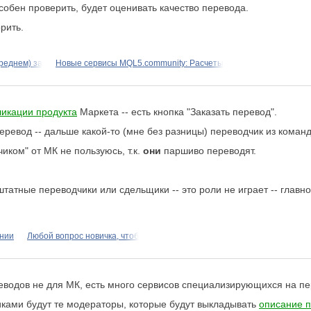
особен проверить, будет оценивать качество перевода.
орить.
среднем) за
Новые сервисы MQL5.community: Расчеты
ликации продукта
Маркета -- есть кнопка "Заказать перевод".
еревод -- дальше какой-то (мне без разницы) переводчик из коман
иком" от МК не пользуюсь, т.к.
они
паршиво переводят.
 штатные переводчики или сдельщики -- это роли не играет -- главн
ании
Любой вопрос новичка, чтоб
реводов не для МК, есть много сервисов специализирующихся на пе
иками будут те модераторы, которые будут выкладывать
описание п