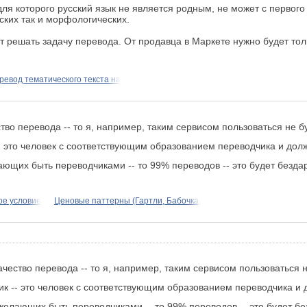
ля которого русский язык не является родным, не может с первого (
ских так и морфологических.
ет решать задачу перевода. От продавца в Маркете нужно будет тол
ревод тематического текста на
тво перевода -- то я, например, таким сервисом пользоваться не б
к -- это человек с соответствующим образованием переводчика и д
ающих быть переводчиками -- то 99% переводов -- это будет безд
ое условие
Ценовые паттерны (Гартли, Бабочка,
ачество перевода -- то я, например, таким сервисом пользоваться н
одчик -- это человек с соответствующим образованием переводчика
 желающих быть переводчиками -- то 99% переводов -- это будет б