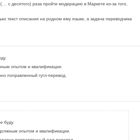
.... с десятого) раза пройти модерацию в Маркете из-за того,
ько текст описания на родном ему языке, а задача переводчика
уду.
олжным опытом и квалификации.
арно поправленный гугл-перевод.
е буду.
 и должным опытом и квалификации.
ездарно поправленный гугл-перевод.