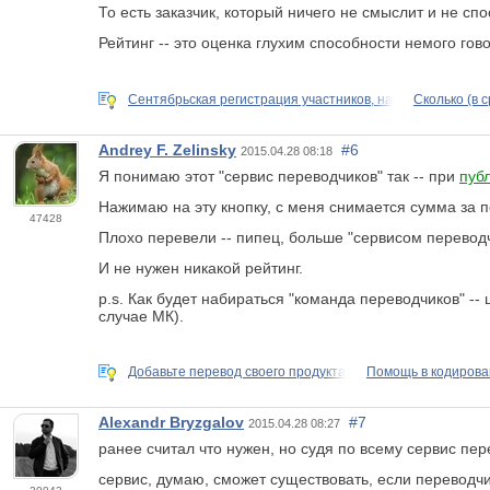
То есть заказчик, который ничего не смыслит и не сп
Рейтинг -- это оценка глухим способности немого гов
Сентябрьская регистрация участников, на
Сколько (в 
Andrey F. Zelinsky
#6
2015.04.28 08:18
Я понимаю этот "сервис переводчиков" так -- при
пуб
Нажимаю на эту кнопку, с меня снимается сумма за п
47428
Плохо перевели -- пипец, больше "сервисом переводч
И не нужен никакой рейтинг.
p.s. Как будет набираться "команда переводчиков" --
случае МК).
Добавьте перевод своего продукта
Помощь в кодиров
Alexandr Bryzgalov
#7
2015.04.28 08:27
ранее считал что нужен, но судя по всему сервис пе
сервис, думаю, сможет существовать, если переводч