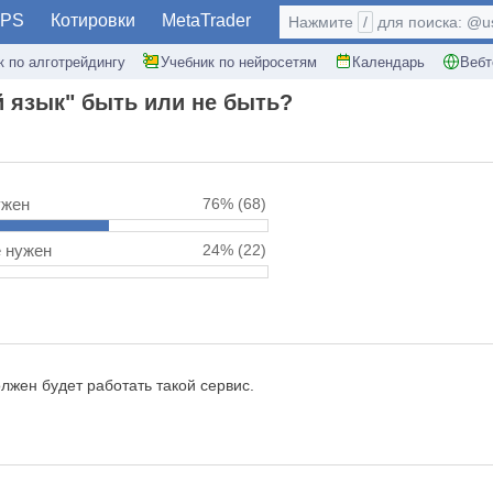
PS
Котировки
MetaTrader
Нажмите
/
для поиска: @use
к по алготрейдингу
Учебник по нейросетям
Календарь
Вебт
й язык" быть или не быть?
ужен
76%
(68)
е нужен
24%
(22)
лжен будет работать такой сервис.