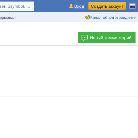
r, $symbol, ...
Вход
Создать аккаунт
ерминал
Канал об алготрейдинге
Новый комментарий