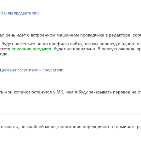
Как вы продаете свои
мал речь идет о встроенном машинном проводчике в редакторе со
будет несколько не по профилю сайта, так как перевод с одного яз
текста
описания продукта
, будет не правильно. В первую очередь п
оде.
Целевые посетители и покупатели.
ть мои копейки останутся у МК, чем я буду заказывать перевод на 
ожидать, по крайней мере, понимания переводчика в терминах тре