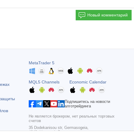
Новый комментарий
MetaTrader 5
MQL5 Channels
Economic Calendar
тежах
 защиты
Подпишитесь на новости
алготрейдинга
йлов
Не является брокером, нет реальных торговых
счетов
35 Dodekanisou str, Germasogeia,
4043, Limassol, Cyprus