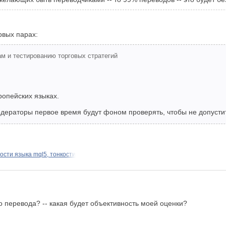
рвых парах:
м и тестированию торговых стратегий
ропейских языках.
одераторы первое время будут фоном проверять, чтобы не допусти
сти языка mql5, тонкости
во перевода? -- какая будет объективность моей оценки?