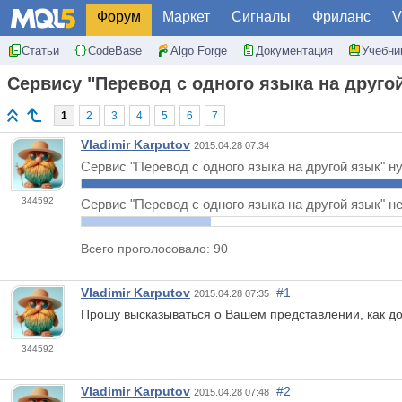
Форум
Маркет
Сигналы
Фриланс
V
Статьи
CodeBase
Algo Forge
Документация
Учебни
Сервису "Перевод с одного языка на друго
1
2
3
4
5
6
7
Vladimir Karputov
2015.04.28 07:34
Сервис "Перевод с одного языка на другой язык" н
344592
Сервис "Перевод с одного языка на другой язык" н
Всего проголосовало: 90
Vladimir Karputov
#1
2015.04.28 07:35
Прошу высказываться о Вашем представлении, как до
344592
Vladimir Karputov
#2
2015.04.28 07:48