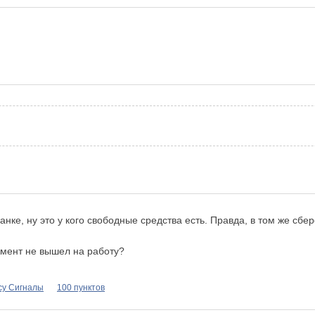
анке, ну это у кого свободные средства есть. Правда, в том же сб
жмент не вышел на работу?
су Сигналы
100 пунктов