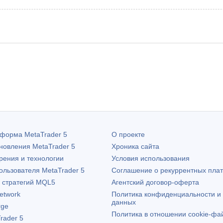
атформа
MetaTrader 5
О проекте
бновления
MetaTrader 5
Хроника сайта
рения и технологии
Условия использования
пользователя
MetaTrader 5
Соглашение о рекуррентных пла
х стратегий MQL5
Агентский договор-оферта
etwork
Политика конфиденциальности и
данных
rge
Политика в отношении cookie-фа
rader 5