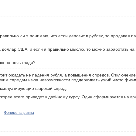
 правильно ли я понимаю, что если депозит в рублях, то продавая
а доллар США, и если я правильно мыслю, то можно заработать на
ю на ночь глядя?
оит ожидать не падения рубля, а повышения спредов. Отключение 
ким спредам из-за невозможности поддерживать узкий чисто физи
 эксплуатирующие широкий спред.
скорее всего приведет к двойному курсу. Один сформируется на в
Феномены рынка