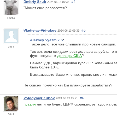
Dmitriy Skub
#4
2024.06.13 07:33
"Может еще рассосется?"
15244
Vladislav Vidiukov
#5
2024.06.13 09:39
Aleksey Vyazmikin
:
Такое дело, все уже слышали про новые санкции.
2864
Так вот, если ожидаем рост доллара за рубль, то
фунт покупаем
доллары США
?
Сейчас у ДЦ зафиксирован курс 89 с копейками з
быть более 10%.
Высказываете Ваше мнение, правильно ли я мысл
Не совсем понятно как Вы планируете заработать?
Volodymyr Zubov
#6
2024.06.13 15:21
Грааля
нет и не будет. ЦБРФ скоректирует курс на от
3849