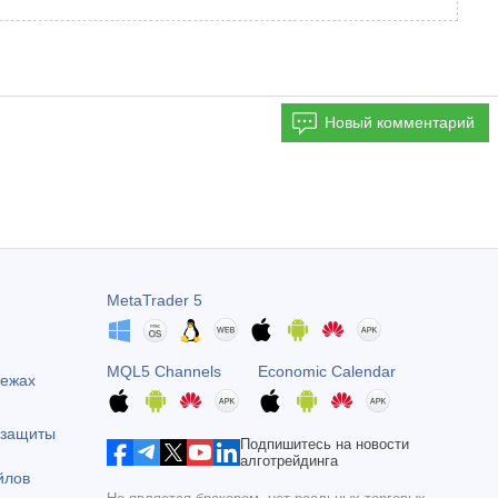
Новый комментарий
MetaTrader 5
MQL5 Channels
Economic Calendar
тежах
 защиты
Подпишитесь на новости
алготрейдинга
йлов