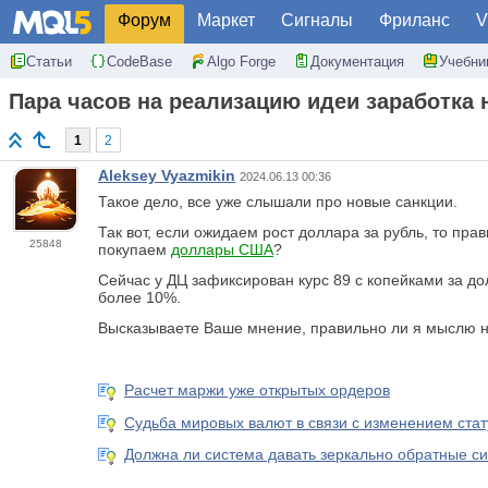
Форум
Маркет
Сигналы
Фриланс
V
Статьи
CodeBase
Algo Forge
Документация
Учебни
Пара часов на реализацию идеи заработка
1
2
Aleksey Vyazmikin
2024.06.13 00:36
Такое дело, все уже слышали про новые санкции.
Так вот, если ожидаем рост доллара за рубль, то пр
25848
покупаем
доллары США
?
Сейчас у ДЦ зафиксирован курс 89 с копейками за д
более 10%.
Высказываете Ваше мнение, правильно ли я мыслю н
Расчет маржи уже открытых ордеров
Судьба мировых валют в связи с изменением стат
Должна ли система давать зеркально обратные сиг