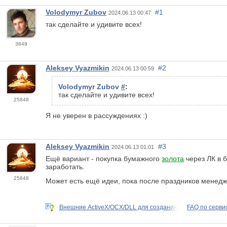
Volodymyr Zubov
#1
2024.06.13 00:47
так сделайте и удивите всех!
3849
Aleksey Vyazmikin
#2
2024.06.13 00:59
Volodymyr Zubov
#
:
так сделайте и удивите всех!
25848
Я не уверен в рассуждениях :)
Aleksey Vyazmikin
#3
2024.06.13 01:01
Ещё вариант - покупка бумажного
золота
через ЛК в б
заработать.
25848
Может есть ещё идеи, пока после праздников менед
Внешние ActiveX/OCX/DLL для создания
FAQ по серви