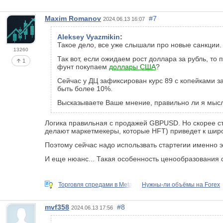
Maxim Romanov
#7
2024.06.13 16:07
Aleksey Vyazmikin
:
Такое дело, все уже слышали про новые санкции.
13260
Так вот, если ожидаем рост доллара за рубль, то
1
фунт покупаем
доллары США
?
Сейчас у ДЦ зафиксирован курс 89 с копейками з
быть более 10%.
Высказываете Ваше мнение, правильно ли я мысл
Логика правильная с продажей GBPUSD. Но скорее ст
делают маркетмекеры, которые HFT) приведет к широ
Поэтому сейчас надо использвать стартегии именно
И еще нюанс... Такая особенность ценообразования 
Торговля спредами в Meta
Нужны-ли объёмы на Forex
mvf358
#8
2024.06.13 17:56