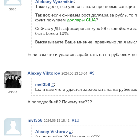
Aleksey Vyazmikin
:
Такое дело, все уже слышали про новые санкции.
5065
Так вот, если ожидаем рост доллара за рубль, то
фунт покупаем
доллары США
?
Сейчас у ДЦ зафиксирован курс 89 с копейками з
быть более 10%.
Высказываете Ваше мнение, правильно ли я мысл
Если вам что и удастся заработать на на рублевом 
Alexey Viktorov
#9
2024.06.13 18:04
mvf358
#
:
Если вам что и удастся заработать на на рубле
43564
А поподробней? Почему так???
mvf358
#10
2024.06.13 18:42
Alexey Viktorov
#
:
А поподробней? Почему так???