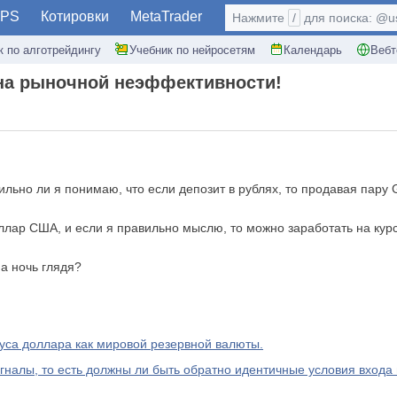
PS
Котировки
MetaTrader
Нажмите
/
для поиска: @use
к по алготрейдингу
Учебник по нейросетям
Календарь
Вебт
 на рыночной неэффективности!
авильно ли я понимаю, что если депозит в рублях, то продавая пар
оллар США, и если я правильно мыслю, то можно заработать на ку
а ночь глядя?
уса доллара как мировой резервной валюты.
налы, то есть должны ли быть обратно идентичные условия входа н