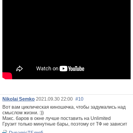
Nikolai Semko
2021.09.30 22:00
#10
Вот вам циклическая киношечка, чтобы задумались над
смыслом жизни. :))
Макс. баров в окне лучше поставить на Unlimited
Грузит только минутные бары, поэтому от ТФ не зависит
DynamicTF.mq5