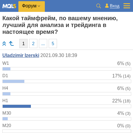
Вход
Форум
Какой таймфрейм, по вашему мнению,
лучший для анализа и трейдинга в
настоящее время?
1
2
...
5
Uladzimir Izerski
2021.09.30 18:39
W1
6%
(5)
D1
17%
(14)
H4
6%
(5)
H1
22%
(18)
M30
4%
(3)
M20
0%
(0)