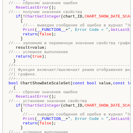
//--- сбросим значение ошибки
ResetLastError
//--- получим значение свойства
if
(!
ChartGetInteger
(chart_ID,
CHART_SHOW_DATE_SCAL
     {

//--- выведем сообщение об ошибке в журнал "Эк
Print
(
__FUNCTION__
+
", Error Code = "
,
GetLastEr
return
(
false
);

//--- запомним в переменную значение свойства график
//--- успешное выполнение
return
(
true
);

//+-------------------------------------------------
//| Функция включает/выключает режим отображения шка
//| графике.                                        
//+-------------------------------------------------
bool
 ChartShowDateScaleSet(
const
bool
 value,
const
lo
//--- сбросим значение ошибки
ResetLastError
//--- установим значение свойства
if
(!
ChartSetInteger
(chart_ID,
CHART_SHOW_DATE_SCAL
     {

//--- выведем сообщение об ошибке в журнал "Эк
Print
(
__FUNCTION__
+
", Error Code = "
,
GetLastEr
return
(
false
);

//--- успешное выполнение