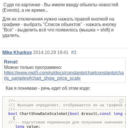
Судя по картинке - Вы имели ввиду объекты новостей
(Event
s
), а не время...
Для их отключения нужно нажать правой кнопкой на
графике - выбрать "Список объектов" - нажать кнопку
"Все" - выделить всё что появилось (мышка + shift) и
удалить.
Mike Kharkov
2014.10.29 19:41
#3
Renat
:
Можно только программно:
https://www.mql5.com/ru/docs/constants/chartconstants/cha
rts_samples#chart_show_price_scale
Как я понимаю - речь идет об этом коде:
//+-------------------------------------------------
//| Функция определяет, отображается ли на графике ш
//+-------------------------------------------------
bool
 ChartShowDateScaleGet(
bool
 &result,
const
long
 c
//--- подготовим переменную для получения значения с
long