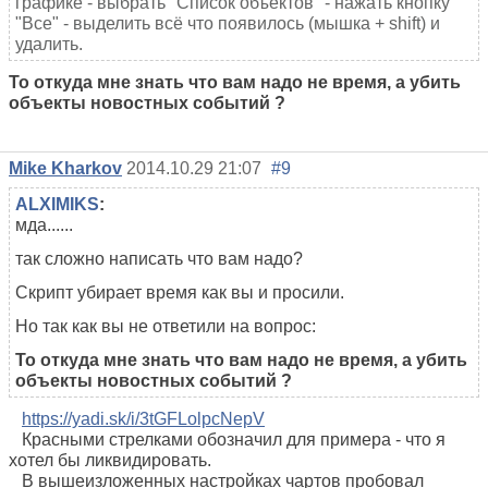
графике - выбрать "Список объектов" - нажать кнопку
"Все" - выделить всё что появилось (мышка + shift) и
удалить.
То откуда мне знать что вам надо не время, а убить
объекты новостных событий ?
Mike Kharkov
2014.10.29 21:07
#9
ALXIMIKS
:
мда......
так сложно написать что вам надо?
Скрипт убирает время как вы и просили.
Но так как вы не ответили на вопрос:
То откуда мне знать что вам надо не время, а убить
объекты новостных событий ?
https://yadi.sk/i/3tGFLolpcNepV
Красными стрелками обозначил для примера - что я
хотел бы ликвидировать.
В вышеизложенных настройках чартов пробовал