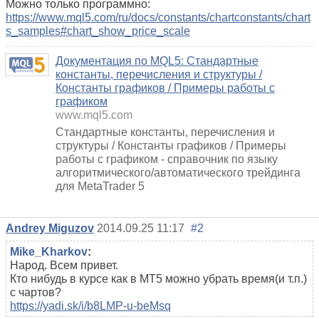
Можно только программно:
https://www.mql5.com/ru/docs/constants/chartconstants/chart
s_samples#chart_show_price_scale
Документация по MQL5: Стандартные
константы, перечисления и структуры /
Константы графиков / Примеры работы с
графиком
www.mql5.com
Стандартные константы, перечисления и
структуры / Константы графиков / Примеры
работы с графиком - справочник по языку
алгоритмического/автоматического трейдинга
для MetaTrader 5
Andrey Miguzov
2014.09.25 11:17
#2
Mike_Kharkov
:
Народ. Всем привет.
Кто нибудь в курсе как в MT5 можно убрать время(и т.п.)
с чартов?
https://yadi.sk/i/b8LMP-u-beMsq