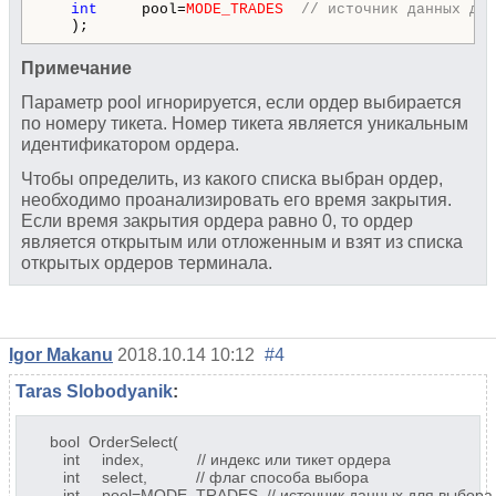
int
     pool=
MODE_TRADES
// источник данных для
   );
Примечание
Параметр pool игнорируется, если ордер выбирается
по номеру тикета. Номер тикета является уникальным
идентификатором ордера.
Чтобы определить, из какого списка выбран ордер,
необходимо проанализировать его время закрытия.
Если время закрытия ордера равно 0, то ордер
является открытым или отложенным и взят из списка
открытых ордеров терминала.
Igor Makanu
2018.10.14 10:12
#4
Taras Slobodyanik
:
bool
OrderSelect
(
int
index
,
// индекс или тикет ордера
int
select
,
// флаг способа выбора
int
pool=MODE_TRADES
// источник данных для выбора