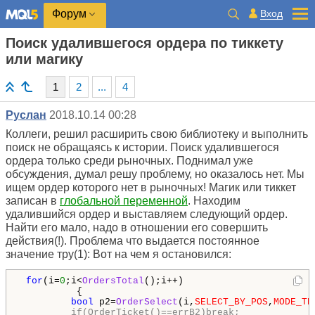
Вход
Форум
Поиск удалившегося ордера по тиккету
или магику
1
2
...
4
Руслан
2018.10.14 00:28
Коллеги, решил расширить свою библиотеку и выполнить
поиск не обращаясь к истории. Поиск удалившегося
ордера только среди рыночных. Поднимал уже
обсуждения, думал решу проблему, но оказалось нет. Мы
ищем ордер которого нет в рыночных! Магик или тиккет
записан в
глобальной переменной
. Находим
удалившийся ордер и выcтавляем следующий ордер.
Найти его мало, надо в отношении его совершить
действия(!). Проблема что выдается постоянное
значение тру(1): Вот на чем я остановился:
for
(i=
0
;i<
OrdersTotal
();i++)

          {

bool
 p2=
OrderSelect
(i,
SELECT_BY_POS
,
MODE_TR
if(OrderTicket()==errB2)break;