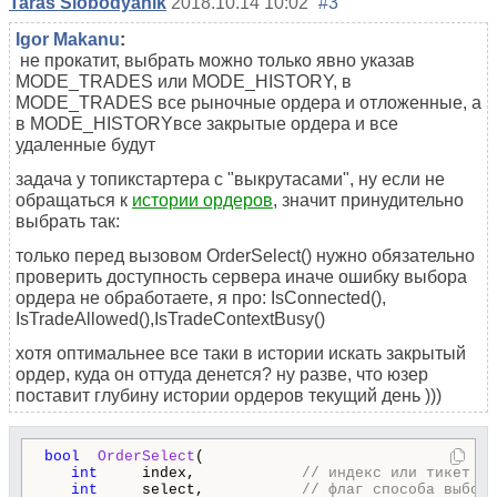
Taras Slobodyanik
2018.10.14 10:02
#3
Igor Makanu
:
не прокатит, выбрать можно только явно указав
MODE_TRADES или MODE_HISTORY, в
MODE_TRADES все рыночные ордера и отложенные, а
в MODE_HISTORYвсе закрытые ордера и все
удаленные будут
задача у топикстартера с "выкрутасами", ну если не
обращаться к
истории ордеров
, значит принудительно
выбрать так:
только перед вызовом OrderSelect() нужно обязательно
проверить доступность сервера иначе ошибку выбора
ордера не обработаете, я про: IsConnected(),
IsTradeAllowed(),IsTradeContextBusy()
хотя оптимальнее все таки в истории искать закрытый
ордер, куда он оттуда денется? ну разве, что юзер
поставит глубину истории ордеров текущий день )))
bool
OrderSelect
( 

int
     index,            
// индекс или тикет ор
int
     select,           
// флаг способа выбора