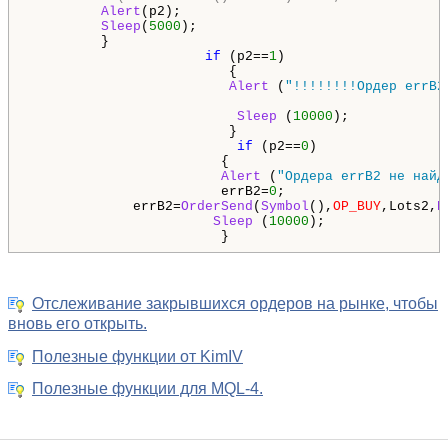
Alert
(p2);

Sleep
(
5000
);

         }

if
 (p2==
1
)

                         {

Alert
 (
"!!!!!!!!Ордер errB2
Sleep
 (
10000
);

                         }

if
 (p2==
0
)

                        {

Alert
 (
"Ордера errB2 не найд
                        errB2=
0
;

             errB2=
OrderSend
(
Symbol
(),
OP_BUY
,Lots2,
N
Sleep
 (
10000
);

                        }
Отслеживание закрывшихся ордеров на рынке, чтобы
вновь его открыть.
Полезные функции от KimIV
Полезные функции для MQL-4.