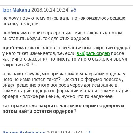
Igor Makanu
2018.10.14 10:24
#5
не хочу новую тему открывать, но как оказалось решаю
похожую задачу:
необходимо серию ордеров частично закрыть и потом
выставить безубыток для этих ордеров
проблема
: оказывается, при частичном закрытии ордера
у него тикет изменяется, т.е. если
выбрать ордер
после
частичного закрытия по тикету, то у него окажется время
закрытия >0 ?...
а бывают случаи, что при частичном закрытии ордера у
него не изменяется тикет? - искал на форуме поиском,
видел решение этого вопроса через дописывание в
комментарий ордера информации и анализ комментария
ордера - плохое решение, нужно что то надежнее
как правильно закрыть частично серию ордеров и
потом найти остатки ордеров?
Sergey Kolemanov
2018.10.14 10:46
#6