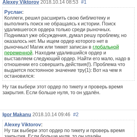
Alexey Viktorov
2018.10.14 08:53
#1
Руслан
:
Коллеги, решил расширить свою библиотеку и
выполнить поиск не обращаясь к истории. Поиск
удалившегося ордера только среди рыночных.
Поднимал уже обсуждения, думал решу проблему, но
оказалось нет. Мы ищем ордер которого нет в
рыночных! Магик или тиккет записан в
глобальной
переменной
. Находим удалившийся ордер и
выcтавляем следующий ордер. Найти его мало, надо в
отношении его совершить действия(!). Проблема что
выдается постоянное значение тру(1): Вот на чем я
остановился:
Ну так выбери этот ордер по тикету и проверь время
закрытия. Если больше нуля, то он удалён.
Igor Makanu
2018.10.14 09:46
#2
Alexey Viktorov
:
Ну так выбери этот ордер по тикету и проверь время
закрытия. Если больше нуля, то он удалён.