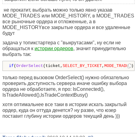
не прокатит, выбрать можно только явно указав
MODE_TRADES или MODE_HISTORY, в MODE_TRADES
все рыночные ордера и отложенные, а в
MODE_HISTORYвсе закрытые ордера и все удаленные
будут
задача у топикстартера с "выкрутасами", ну если не
обращаться к
истории ордеров
, значит принудительно
выбрать так:
if
(
OrderSelect
(ticket,
SELECT_BY_TICKET
,
MODE_TRADES
))
только перед вызовом OrderSelect() нужно обязательно
проверить доступность сервера иначе ошибку выбора
ордера не обработаете, я про: IsConnected(),
IsTradeAllowed(),IsTradeContextBusy()
хотя оптимальнее все таки в истории искать закрытый
ордер, куда он оттуда денется? ну разве, что юзер
поставит глубину истории ордеров текущий день )))