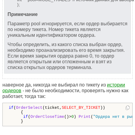
);
Примечание
Параметр pool игнорируется, если ордер выбирается
по номеру тикета. Номер тикета является
уникальным идентификатором ордера.
Чтобы определить, из какого списка выбран ордер,
необходимо проанализировать его время закрытия.
Если время закрытия ордера равно 0, то ордер
является открытым или отложенным и взят из
списка открытых ордеров терминала.
наверное да, никогда не выбирал по тикету из
истории
ордеров
- не было необходимости, проверять нужно как
работает, тогда так:
if
(
OrderSelect
(ticket,
SELECT_BY_TICKET
))

     {

if
(
OrderCloseTime
()>
0
) 
Print
(
"Ордера нет в рын
     }