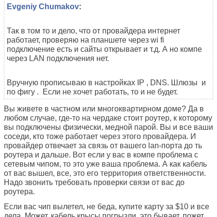
Evgeniy Chumakov
:
Так в том то и дело, что от провайдера интернет
работает, проверяю на планшете через wi fi
подключение есть и сайты открывает и т.д. А но компе
через LAN подключения нет.
Вручную прописываю в настройках IP , DNS. Шлюзы и
по фигу . Если не хочет работать, то и не будет.
Вы живете в частном или многоквартирном доме? Да в
любом случае, где-то на чердаке стоит роутер, к которому
вы подключены физически, медной парой. Вы и все ваши
соседи, кто тоже работает через этого провайдера. И
провайдер отвечает за связь от вашего lan-порта до ть
роутера и дальше. Вот если у вас в компе проблема с
сетевым чипом, то это уже ваша проблема. А как кабель
от вас вышел, все, это его территория ответственности.
Надо звонить требовать проверки связи от вас до
роутера.
Если вас чип вылетел, не беда, купите карту за $10 и все
дела. Может, кабель крысы погрызли, это бывает, пожет