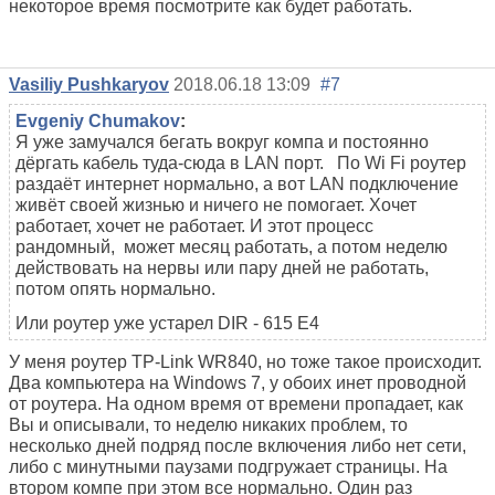
некоторое время посмотрите как будет работать.
Vasiliy Pushkaryov
2018.06.18 13:09
#7
Evgeniy Chumakov
:
Я уже замучался бегать вокруг компа и постоянно
дёргать кабель туда-сюда в LAN порт. По Wi Fi роутер
раздаёт интернет нормально, а вот LAN подключение
живёт своей жизнью и ничего не помогает. Хочет
работает, хочет не работает. И этот процесс
рандомный, может месяц работать, а потом неделю
действовать на нервы или пару дней не работать,
потом опять нормально.
Или роутер уже устарел DIR - 615 E4
У меня роутер TP-Link WR840, но тоже такое происходит.
Два компьютера на Windows 7, у обоих инет проводной
от роутера. На одном время от времени пропадает, как
Вы и описывали, то неделю никаких проблем, то
несколько дней подряд после включения либо нет сети,
либо с минутными паузами подгружает страницы. На
втором компе при этом все нормально. Один раз