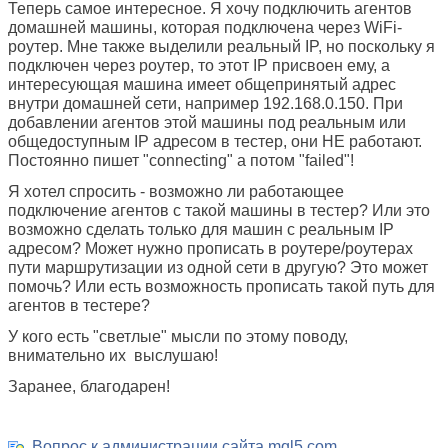
Теперь самое интересное. Я хочу подключить агентов
домашней машины, которая подключена через WiFi-
роутер. Мне также выделили реальный IP, но поскольку я
подключен через роутер, то этот IP присвоен ему, а
интересующая машина имеет общепринятый адрес
внутри домашней сети, например 192.168.0.150. При
добавлении агентов этой машины под реальным или
общедоступным IP адресом в тестер, они НЕ работают.
Постоянно пишет "connecting" а потом "failed"!
Я хотел спросить - возможно ли работающее
подключение агентов с такой машины в тестер? Или это
возможно сделать только для машин с реальным IP
адресом? Может нужно прописать в роутере/роутерах
пути маршрутизации из одной сети в другую? Это может
помочь? Или есть возможность прописать такой путь для
агентов в тестере?
У кого есть "светлые" мысли по этому поводу,
внимательно их выслушаю!
Заранее, благодарен!
Вопрос к администрации сайта mql5.com