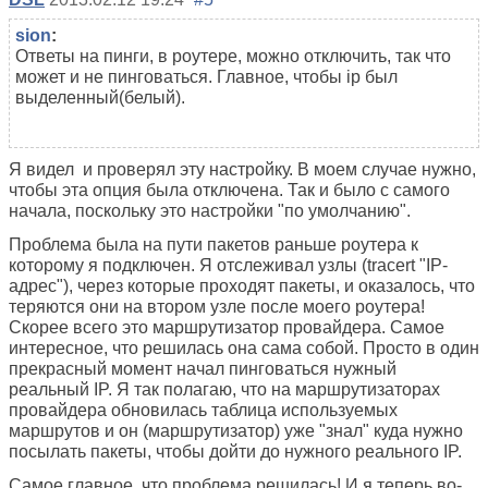
sion
:
Ответы на пинги, в роутере, можно отключить, так что
может и не пинговаться. Главное, чтобы ip был
выделенный(белый).
Я видел и проверял эту настройку. В моем случае нужно,
чтобы эта опция была отключена. Так и было с самого
начала, поскольку это настройки "по умолчанию".
Проблема была на пути пакетов раньше роутера к
которому я подключен. Я отслеживал узлы
(tracert "IP-
адрес")
, через которые проходят пакеты, и оказалось, что
теряются они на втором узле после моего роутера!
Скорее всего это маршрутизатор провайдера. Самое
интересное, что решилась она сама собой. Просто в один
прекрасный момент начал пинговаться нужный
реальный IP. Я так полагаю, что на маршрутизаторах
провайдера обновилась таблица используемых
маршрутов и он (маршрутизатор) уже "знал" куда нужно
посылать пакеты, чтобы дойти до нужного реального IP.
Самое главное, что проблема решилась! И я теперь во-