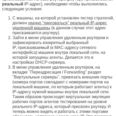
реальный
IP-адрес), необходимо чтобы выполнялись
следующие условия:
С машины, на которой установлен тестер стратегий,
должен
удачно "пинговаться" реальный IP-адрес
удаленной машины
(в данном случае этот адрес
присваивается роутеру).
Зайти в меню управления удаленным роутером и
зафиксировать конкретный выбранный
IP,
присваиваемый (к MAC-адресу сетевого
интерфейса) машине
внутри локальной сети, на
которой запущены агенты. Делается это в
настройках DHCP-сервера.
В меню управления удаленным роутером, на
вкладке "Переадресация / Forwarding" раздел
"Виртуальные серверы", привязать внешние порты
(номера портов совпадают с номерами портов на
локальной машине, по которым работают агенты) к
IP-адресу нужной машины внутри локальной сети.
Таким образом происходит виртуальная эмуляция
рабочих портов агентов тестирования на уровне
реального IP-адреса, который присвоен роутеру. И
теперь можно видеть и работать с этими портами