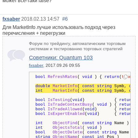
может все-таки false?
fxsaber
2018.02.13 14:57
#6
Для MarketInfo лучше использовать подход через
перечисления + перегрузки
Форум по трейдингу, автоматическим торговым
системам и тестированию торговых стратегий
Советники: Quantum 103
fxsaber
, 2017.09.26 09:55
bool
RefreshRates
( 
void
 ) { 
return
(
true
); 
double
MarketInfo
( 
const
string
 Symb, 
con
int
MarketInfo
( 
const
string
 Symb, 
con
bool
IsTesting
(
void
)            { 
return
(
bool
IsTradeContextBusy
( 
void
 ) { 
return
(
bool
IsTradeAllowed
(
void
)       { 
return
(
bool
IsExpertEnabled
(
void
)      { 
return
(
int
ObjectFind
( 
const
string
 Name )   
int
ObjectsTotal
( 
void
 )              
bool
ObjectDelete
( 
const
string
 Name ) 
string
ObjectName
( 
const
int
 Pos )       