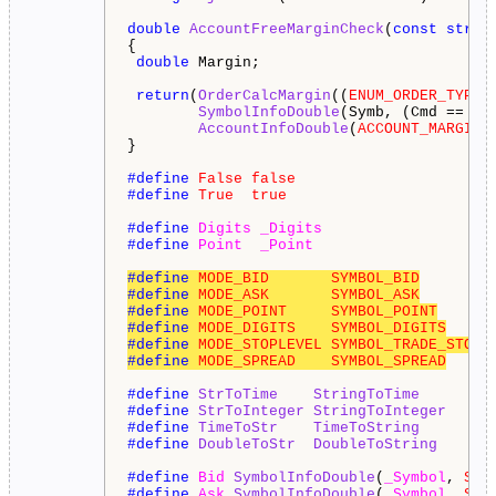
double
AccountFreeMarginCheck
(
const
strin
{

double
 Margin;

return
(
OrderCalcMargin
((
ENUM_ORDER_TYPE
)
SymbolInfoDouble
(Symb, (Cmd == 
OR
AccountInfoDouble
(
ACCOUNT_MARGIN_
}

#define 
False
false
#define 
True
true
#define 
Digits
_Digits
#define 
Point
_Point
#define 
MODE_BID
SYMBOL_BID
#define 
MODE_ASK
SYMBOL_ASK
#define 
MODE_POINT
SYMBOL_POINT
#define 
MODE_DIGITS
SYMBOL_DIGITS
#define 
MODE_STOPLEVEL
SYMBOL_TRADE_STOPS
#define 
MODE_SPREAD
SYMBOL_SPREAD
#define 
StrToTime
StringToTime
#define 
StrToInteger
StringToInteger
#define 
TimeToStr
TimeToString
#define 
DoubleToStr
DoubleToString
#define 
Bid
SymbolInfoDouble
(
_Symbol
, 
SYM
#define 
Ask
SymbolInfoDouble
(
_Symbol
, 
SYM