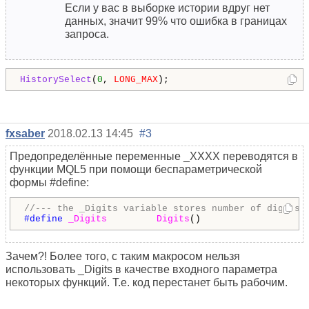
Если у вас в выборке истории вдруг нет
данных, значит 99% что ошибка в границах
запроса.
HistorySelect
(
0
, 
LONG_MAX
);
fxsaber
2018.02.13 14:45
#3
Предопределённые переменные _XXXX переводятся в
функции MQL5 при помощи беспараметрической
формы #define:
//--- the _Digits variable stores number of digits 
#define 
_Digits
Digits
()
Зачем?! Более того, с таким макросом нельзя
использовать _Digits в качестве входного параметра
некоторых функций. Т.е. код перестанет быть рабочим.