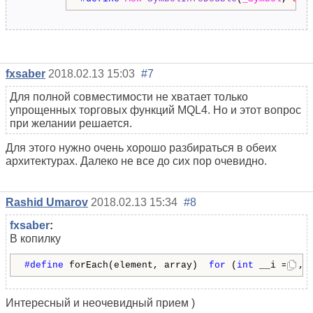
fxsaber
2018.02.13 15:03
#7
Для полной совместимости не хватает только
упрощенных торговых функций MQL4. Но и этот вопрос
при желании решается.
Для этого нужно очень хорошо разбираться в обеих
архитектурах. Далеко не все до сих пор очевидно.
Rashid Umarov
2018.02.13 15:34
#8
fxsaber
:
В копилку
#define 
forEach(element, array)  
for
 (
int
 __i = 
0
, 
Интересный и неочевидный прием )