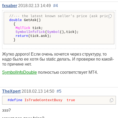
fxsaber
2018.02.13 14:49
#4
//--- the latest known seller's price (ask price) f
double
 GetAsk()

  {

MqlTick
 tick;

SymbolInfoTick
(
Symbol
(),tick);

return
(tick.ask);

  }
Жутко дорого! Если очень хочется через структуру, то
надо было ее хотя бы static делать. И проверки по какой-
то причине нет.
SymbolInfoDouble
полностью соответствует MT4.
TheXpert
2018.02.13 14:50
#5
#define 
IsTradeContextBusy
true
эээ?