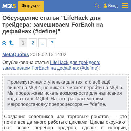
Вход
Форум
Обсуждение статьи "LifeHack для
трейдера: замешиваем ForEach на
дефайнах (#define)"
1
2
...
7
MetaQuotes
2018.02.13 14:02
Опубликована статья
LifeHack для трейдера:
замешиваем ForEach на дефайнах (#define)
:
Промежуточная ступенька для тех, кто всё ещё
пишет на MQL4, но никак не может перейти на MQL5.
Мы продолжаем искать возможности для написания
кода в стиле MQL4. На этот раз рассмотрим
макроподстановку препроцессора — #define.
Создание советников или торговых роботов — это
почти всегда много работы с циклами. Циклы окружают
нас везде: перебор ордеров, сделок в истории,