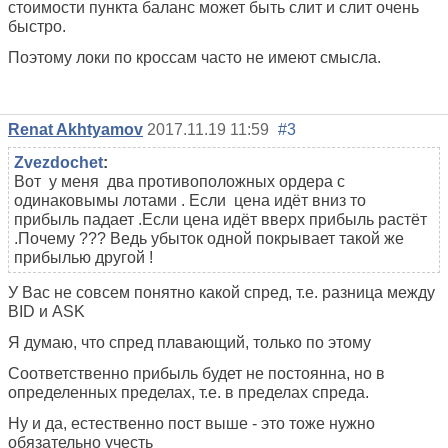
стоимости пункта баланс может быть слит и слит очень
быстро.
Поэтому локи по кроссам часто не имеют смысла.
Renat Akhtyamov
2017.11.19 11:59
#3
Zvezdochet
:
Вот у меня два противоположных ордера с
одинаковымы лотами . Если цена идёт вниз то
прибыль падает .Если цена идёт вверх прибыль растёт
.Почему ??? Ведь убыток одной покрывает такой же
прибылью другой !
У Вас не совсем понятно какой спред, т.е. разница между
BID и ASK
Я думаю, что спред плавающий, только по этому
Соответственно прибыль будет не постоянна, но в
определенных пределах, т.е. в пределах спреда.
Ну и да, естественно пост выше - это тоже нужно
обязательно учесть