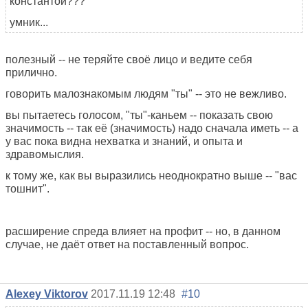
константой???
умник...
полезный -- не теряйте своё лицо и ведите себя
прилично.
говорить малознакомым людям "ты" -- это не вежливо.
вы пытаетесь голосом, "ты"-каньем -- показать свою
значимость -- так её (значимость) надо сначала иметь -- а
у вас пока видна нехватка и знаний, и опыта и
здравомыслия.
к тому же, как вы выразились неоднократно выше -- "вас
тошнит".
расширение спреда влияет на профит -- но, в данном
случае, не даёт ответ на поставленный вопрос.
Alexey Viktorov
2017.11.19 12:48
#10