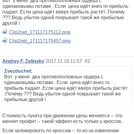
Вот у меня два противоположных ордера с
одинаковымы лотами . Если цена идёт вниз то прибыль
падает .Если цена идёт вверх прибыль растёт .Почему
??? Ведь убыток одной покрывает такой же прибылью
другой !
Clip2net_171117175112.png
Clip2net_171117175457.png
Andrey F. Zelinsky
2017.11.19 11:57
#2
Zvezdochet
:
Вот у меня два противоположных ордера с
одинаковымы лотами . Если цена идёт вниз то
прибыль падает .Если цена идёт вверх прибыль растёт
.Почему ??? Ведь убыток одной покрывает такой же
прибылью другой !
Стоимость пункта при движении цены меняется -- это
меняет профит -- такой эффект есть только у кроссов.
Если залокировать по кроссам -- то из-за изменении