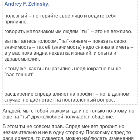
Andrey F. Zelinsky
:
полезный -- не теряйте своё лицо и ведите себя
прилично.
говорить малознакомым людям "ты" -- это не вежливо.
вы пытаетесь голосом, "ты"-каньем -- показать свою
значимость -- так её (значимость) надо сначала иметь --
а у вас пока видна нехватка и знаний, и опыта и
здравомыслия.
к тому же, как вы выразились неоднократно выше --
"вас тошнит".
расширение спреда влияет на профит -- но, в данном
случае, не даёт ответ на поставленный вопрос.
Андрей, мы с тобой знакомы, да и не только по-этому, но
ещё на "ты" дружелюбней получается общение.
В этом ты не совсем прав. Спред меняет профит, но
незначительно и не в одну сторону. Поскольку спред то
расширяется, то сужается, можно наблюдать изменения