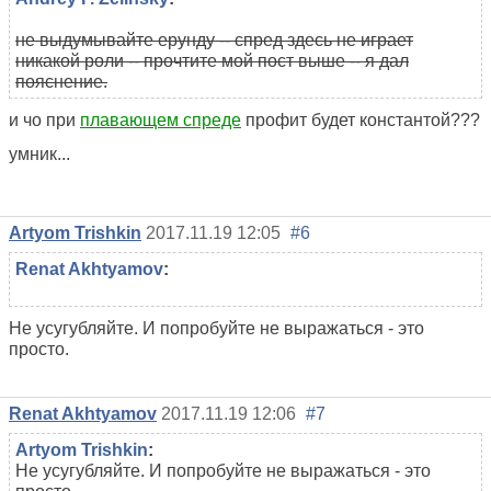
не выдумывайте ерунду -- спред здесь не играет
никакой роли -- прочтите мой пост выше -- я дал
пояснение.
и чо при
плавающем спреде
профит будет константой???
умник...
Artyom Trishkin
2017.11.19 12:05
#6
Renat Akhtyamov
:
Не усугубляйте. И попробуйте не выражаться - это
просто.
Renat Akhtyamov
2017.11.19 12:06
#7
Artyom Trishkin
:
Не усугубляйте. И попробуйте не выражаться - это