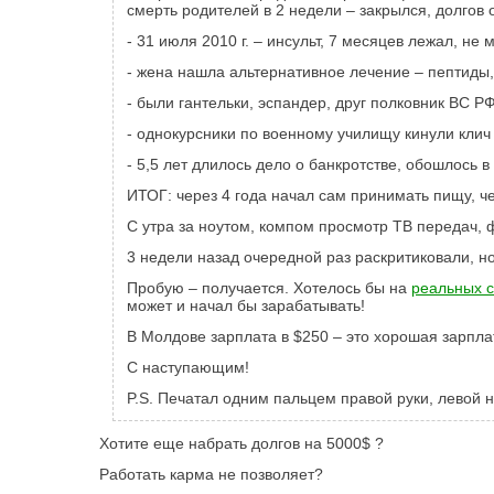
смерть родителей в 2 недели – закрылся, долгов 
- 31 июля 2010 г. – инсульт, 7 месяцев лежал, не 
- жена нашла альтернативное лечение – пептиды,
- были гантельки, эспандер, друг полковник ВС Р
- однокурсники по военному училищу кинули клич
- 5,5 лет длилось дело о банкротстве, обошлось 
ИТОГ: через 4 года начал сам принимать пищу, че
С утра за ноутом, компом просмотр ТВ передач, ф
3 недели назад очередной раз раскритиковали, 
Пробую – получается. Хотелось бы на
реальных с
может и начал бы зарабатывать!
В Молдове зарплата в $250 – это хорошая зарпла
C
наступающим!
P
.
S
. Печатал одним пальцем правой руки, левой н
Хотите еще набрать долгов на 5000$ ?
Работать карма не позволяет?