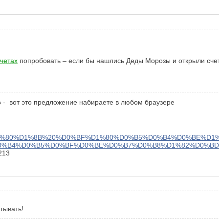
четах
попробовать – если бы нашлись Деды Морозы и открыли счета
с
- вот это предложение набираете в любом браузере
D1%80%D1%8B%20%D0%BF%D1%80%D0%B5%D0%B4%D0%BE%D1
0%B4%D0%B5%D0%BF%D0%BE%D0%B7%D0%B8%D1%82%D0%B
213
атывать!