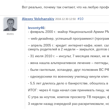
Вот реально, почему так считают, что на любую проф
Alexey Volchanskiy
#10
2016.12.30 12:50
levonty46
:
- февраль 2000 г.: майор Национальной Армии РМ
30201
–
web
-дизайнер, успешный программист (программ
– апрель 2005 г.: кредит: интернет-кафе, комп. 
смерть родителей в 2 недели – закрылся, долгов 
- 31 июля 2010 г. – инсульт, 7 месяцев лежал, не 
- жена нашла альтернативное лечение – пептиды,
- были гантельки, эспандер, друг полковник ВС Р
- однокурсники по военному училищу кинули клич
- 5,5 лет длилось дело о банкротстве, обошлось 
ИТОГ: через 4 года начал сам принимать пищу, че
С утра за ноутом, компом просмотр ТВ передач, ф
3 недели назад очередной раз раскритиковали, 