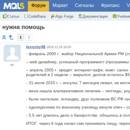
Форум
Маркет
Сигналы
Фриланс
V
Статьи
CodeBase
Algo Forge
Документация
Учебни
нужна помощь
1
2
levonty46
2016.12.29 16:03
- февраль 2000 г.: майор Национальной Армии РМ (с
–
web
-дизайнер, успешный программист (программы дл
86
– апрель 2005 г.: кредит: интернет-кафе, комп. сал
родителей в 2 недели – закрылся, долгов осталось $
- 31 июля 2010 г. – инсульт, 7 месяцев лежал, не мог
- жена нашла альтернативное лечение – пептиды, род
- были гантельки, эспандер, друг полковник ВС РФ га
- однокурсники по военному училищу кинули клич – с
- 5,5 лет длилось дело о банкротстве, обошлось в по
ИТОГ: через 4 года начал сам принимать пищу, через 