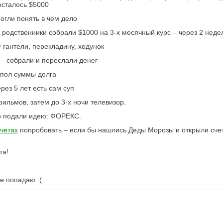
осталось $5000
могли понять в чем дело
 родственники собрали $1000 на 3-х месячный курс – через 2 неде
Ф гантели, перекладину, ходунок
 – собрали и переслали денег
в пол суммы долга
рез 5 лет есть сам суп
ильмов, затем до 3-х ночи телевизор.
но подали идею: ФОРЕКС.
четах
попробовать – если бы нашлись Деды Морозы и открыли счета
та!
е попадаю :(