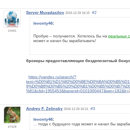
Server Muradasilov
#2
2016.12.29 16:15
levonty46
:
10481
Пробую – получается. Хотелось бы на
реальных с
может и начал бы зарабатывать!
брокеры предоставляющие бездепозитный бону
https://yandex.ru/search/?
text=%D0%B1%D1%80%D0%BE%D0%BA%D0%B5%
9%D0%B8%D0%B5%20%D0%B1%D0%B5%D0%B7%D
%81&clid=1955453&banerid=0101000447&win=182&lr=
Andrey F. Zelinsky
#3
2016.12.29 16:21
levonty46
:
... тогда с будущего года может и начал бы зараб
47428