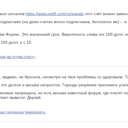
висе сигналов
https://www.mql5.com/ru/signals
этот счёт можно замон
подписчики (на демо-счетах много подписчиков, бесплатно же) -- и
ам Форекс. Это маленький срок. Вероятность слива тех 100 долл, к
100 долл, а с 10.
лько вы готовы платить
, видимо, не бросила, несмотря на твои проблемы со здоровьем. Та
о это долгое и весьма непростое. Гораздо разумнее приложить уси
реклама запрещена, но есть весьма известный форум, где платят по
оляют вывести. Дерзай.
ная тенденция Чемпионата.