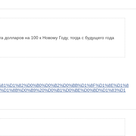
 долларов на 100 к Новому Году, тогда с будущего года
%81%D1%82%D0%B0%D0%B2%D0%BB%D1%8F%D1%8E%D1%8
D%D1%8B%D0%B9%20%D0%B1%D0%BE%D0%BD%D1%83%D1