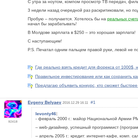
С утра за ноутом, компом просмотр ТВ передач, филь
3 недели назад очередной раз раскритиковали, но п
Пробую – получается. Хотелось бы на
реальных счет
начал бы зарабатывать!
В Молдове зарплата в $250 – это хорошая зарплата!
C
наступающим!
P
.
S
. Печатал одним пальцем правой руки, левой не п
Где реально взять кредит для форекса от 1000$, 
Правильное инвестирование или как сохранить ка
Предлагаю объявить конкурс, кто сможет быстрее 
Evgeny Belyaev
#1
2016.12.29 16:11
levonty46
:
- февраль 2000 г.: майор Национальной Армии РМ
92418
–
web
-дизайнер, успешный программист (программ
– апрель 2005 г.: кредит: интернет-кафе, комп. 