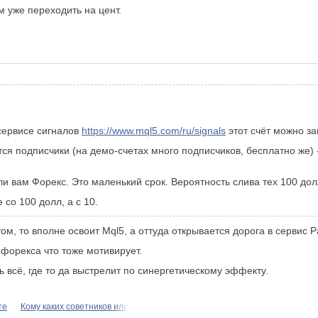
 уже переходить на цент.
 сервисе сигналов
https://www.mql5.com/ru/signals
этот счёт можно за
тся подписчики (на демо-счетах много подписчиков, бесплатно же) -
ли вам Форекс. Это маленький срок. Вероятность слива тех 100 долл
 со 100 долл, а с 10.
, то вполне освоит Mql5, а оттуда открывается дорога в сервис Ра
форекса что тоже мотивирует.
 всё, где то да выстрелит по синергетическому эффекту.
те
Кому каких советников или