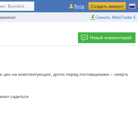
r, $symbol, ...
Вход
Создать аккаунт
ерминал
Скачать MetaTrader 5
Новый комментарий
ние цен на комплектующие, долги перед поставщиками – смерть
начал садиться