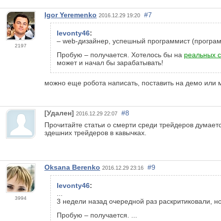
Igor Yeremenko
#7
2016.12.29 19:20
levonty46
:
–
web
-дизайнер, успешный программист (программ
2197
Пробую – получается. Хотелось бы на
реальных с
может и начал бы зарабатывать!
можно еще робота написать, поставить на демо или 
[Удален]
#8
2016.12.29 22:07
Прочитайте статьи о смерти среди трейдеров думаетс
здешних трейдеров в кавычках.
Oksana Berenko
#9
2016.12.29 23:16
levonty46
:
...
3994
3 недели назад очередной раз раскритиковали, 
Пробую – получается. ...