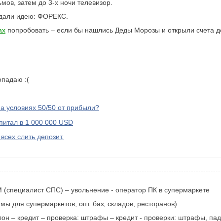
мов, затем до 3-х ночи телевизор.
одали идею: ФОРЕКС.
ах
попробовать – если бы нашлись Деды Морозы и открыли счета дол
опадаю :(
на условиях 50/50 от прибыли?
питал в 1 000 000 USD
всех слить депозит.
 (специалист СПС) – увольнение - оператор ПК в супермаркете
ы для супермаркетов, опт. баз, складов, ресторанов)
салон – кредит – проверка: штрафы – кредит - проверки: штрафы, 