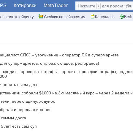
PS
Котировки
MetaTrader
Нажмите
/
для поиска: @use
к по алготрейдингу
Учебник по нейросетям
Календарь
Вебт
пециалист СПС) – увольнение - оператор ПК в супермаркете
я супермаркетов, опт. баз, складов, ресторанов)
он – кредит – проверка: штрафы – кредит - проверки: штрафы, паде
5000
ли понять в чем дело
ственники собрали $1000 на 3-х месячный курс – через 2 недели 
нтели, перекладину, ходунок
обрали и переслали денег
л суммы долга
5 лет есть сам суп