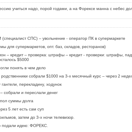
ессию учиться надо, порой годами, а на Форексе манна с небес до
 (специалист СПС) – увольнение - оператор ПК в супермаркете
ы для супермаркетов, опт. баз, складов, ресторанов)
салон – кредит – проверка: штрафы – кредит - проверки: штрафы, 
осталось $5000
могли понять в чем дело
 родственники собрали $1000 на 3-х месячный курс – через 2 неде
Ф гантели, перекладину, ходунок
 – собрали и переслали денег
в пол суммы долга
рез 5 лет есть сам суп
ильмов, затем до 3-х ночи телевизор.
но подали идею: ФОРЕКС.