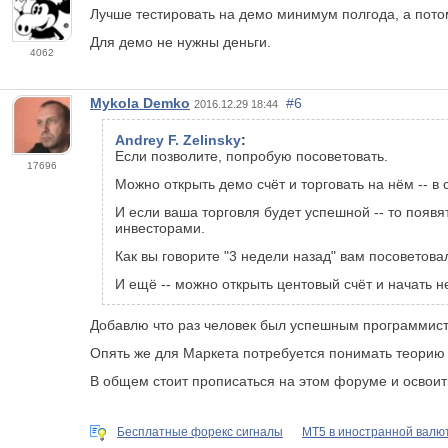
Лучше тестировать на демо минимум полгода, а потом
Для демо не нужны деньги.
4062
Mykola Demko
#6
2016.12.29 18:44
Andrey F. Zelinsky
:
Если позволите, попробую посоветовать.
17696
Можно открыть демо счёт и торговать на нём -- в
И если ваша торговля будет успешной -- то появя
инвесторами.
Как вы говорите "3 недели назад" вам посоветова
И ещё -- можно открыть центовый счёт и начать не
Добавлю что раз человек был успешным программистом
Опять же для Маркета потребуется понимать теорию 
В общем стоит прописаться на этом форуме и освоить
Бесплатные форекс сигналы
MT5 в иностранной валю