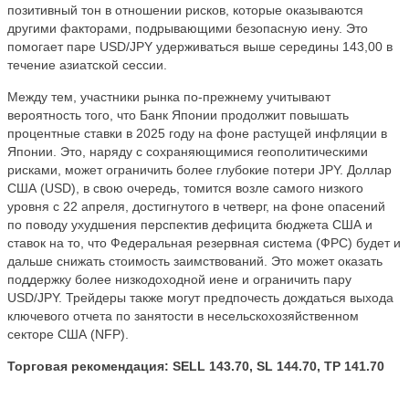
позитивный тон в отношении рисков, которые оказываются
другими факторами, подрывающими безопасную иену. Это
помогает паре USD/JPY удерживаться выше середины 143,00 в
течение азиатской сессии.
Между тем, участники рынка по-прежнему учитывают
вероятность того, что Банк Японии продолжит повышать
процентные ставки в 2025 году на фоне растущей инфляции в
Японии. Это, наряду с сохраняющимися геополитическими
рисками, может ограничить более глубокие потери JPY. Доллар
США (USD), в свою очередь, томится возле самого низкого
уровня с 22 апреля, достигнутого в четверг, на фоне опасений
по поводу ухудшения перспектив дефицита бюджета США и
ставок на то, что Федеральная резервная система (ФРС) будет и
дальше снижать стоимость заимствований. Это может оказать
поддержку более низкодоходной иене и ограничить пару
USD/JPY. Трейдеры также могут предпочесть дождаться выхода
ключевого отчета по занятости в несельскохозяйственном
секторе США (NFP).
Торговая рекомендация: SELL 143.70, SL 144.70, TP 141.70