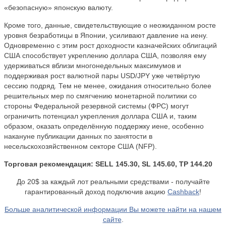
«безопасную» японскую валюту.
Кроме того, данные, свидетельствующие о неожиданном росте
уровня безработицы в Японии, усиливают давление на иену.
Одновременно с этим рост доходности казначейских облигаций
США способствует укреплению доллара США, позволяя ему
удерживаться вблизи многонедельных максимумов и
поддерживая рост валютной пары USD/JPY уже четвёртую
сессию подряд. Тем не менее, ожидания относительно более
решительных мер по смягчению монетарной политики со
стороны Федеральной резервной системы (ФРС) могут
ограничить потенциал укрепления доллара США и, таким
образом, оказать определённую поддержку иене, особенно
накануне публикации данных по занятости в
несельскохозяйственном секторе США (NFP).
Торговая рекомендация: SELL 145.30, SL 145.60, TP 144.20
До 20$ за каждый лот реальными средствами - получайте
гарантированный доход подключив акцию
Cashback
!
Больше аналитической информации Вы можете найти на нашем
сайте
.