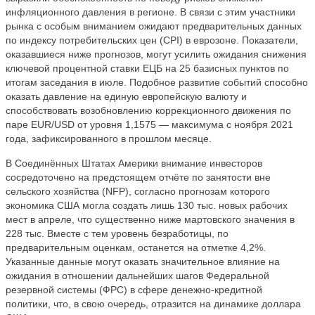
инфляционного давления в регионе. В связи с этим участники
рынка с особым вниманием ожидают предварительных данных
по индексу потребительских цен (CPI) в еврозоне. Показатели,
оказавшиеся ниже прогнозов, могут усилить ожидания снижения
ключевой процентной ставки ЕЦБ на 25 базисных пунктов по
итогам заседания в июле. Подобное развитие событий способно
оказать давление на единую европейскую валюту и
способствовать возобновлению коррекционного движения по
паре EUR/USD от уровня 1,1575 — максимума с ноября 2021
года, зафиксированного в прошлом месяце.
В Соединённых Штатах Америки внимание инвесторов
сосредоточено на предстоящем отчёте по занятости вне
сельского хозяйства (NFP), согласно прогнозам которого
экономика США могла создать лишь 130 тыс. новых рабочих
мест в апреле, что существенно ниже мартовского значения в
228 тыс. Вместе с тем уровень безработицы, по
предварительным оценкам, останется на отметке 4,2%.
Указанные данные могут оказать значительное влияние на
ожидания в отношении дальнейших шагов Федеральной
резервной системы (ФРС) в сфере денежно-кредитной
политики, что, в свою очередь, отразится на динамике доллара