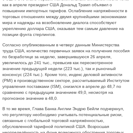
как в апреле президент США Дональд Трамп объявил о
повышении импортных тарифов. Ослабление напряжённости в
торговых отношениях между двумя крупнейшими экономиками
мира и надежды на возобновление диалога способствуют
укреплению доллара США, оказывая тем самым давление на
позиции фунта стерлингов.
Согласно опубликованным в четверг данным Министерства
труда США, количество первичных заявок на получение пособия
по безработице за неделю, завершившуюся 26 апреля,
увеличилось до 241 тыс., превысив как пересмотренное
значение предыдущей недели (223 тыс.), так и рыночный
консенсус (224 тыс.). Кроме того, индекс деловой активности
(PMI) в производственном секторе, рассчитываемый Институтом
управления поставками (ISM), снизился в апреле до 48,7 по
сравнению с предыдущим значением 49,0, несмотря на
прогнозное значение в 48,0.
В то же время, Глава Банка Англии Эндрю Бейли подчеркнул,
что регулятору необходимо учитывать потенциальные риски,
связанные с глобальной торговой напряжённостью,
обусловленной тарифной политикой США. Возросшая
неопределённость на фоне возможного обострения торговых