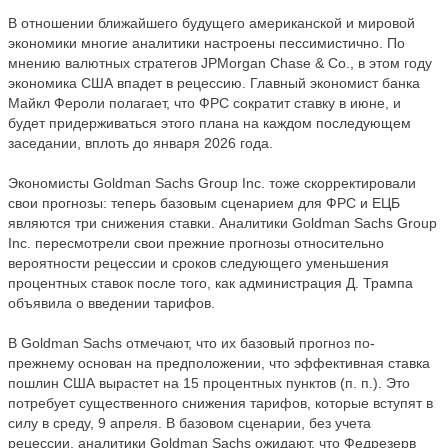
В отношении ближайшего будущего американской и мировой
экономики многие аналитики настроены пессимистично. По
мнению валютных стратегов JPMorgan Chase & Co., в этом году
экономика США впадет в рецессию. Главный экономист банка
Майкл Фероли полагает, что ФРС сократит ставку в июне, и
будет придерживаться этого плана на каждом последующем
заседании, вплоть до января 2026 года.
Экономисты Goldman Sachs Group Inc. тоже скорректировали
свои прогнозы: теперь базовым сценарием для ФРС и ЕЦБ
являются три снижения ставки. Аналитики Goldman Sachs Group
Inc. пересмотрели свои прежние прогнозы относительно
вероятности рецессии и сроков следующего уменьшения
процентных ставок после того, как администрация Д. Трампа
объявила о введении тарифов.
В Goldman Sachs отмечают, что их базовый прогноз по-
прежнему основан на предположении, что эффективная ставка
пошлин США вырастет на 15 процентных пунктов (п. п.). Это
потребует существенного снижения тарифов, которые вступят в
силу в среду, 9 апреля. В базовом сценарии, без учета
рецессии, аналитики Goldman Sachs ожидают, что Федрезерв