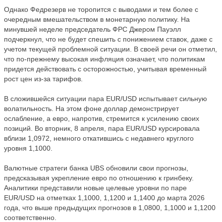
Однако Федрезерв не торопится с выводами и тем более с
очередным вмешательством в монетарную политику. На
минувшей неделе председатель ФРС Джером Пауэлл
подчеркнул, что не будет спешить с понижением ставок, даже с
учетом текущей проблемной ситуации. В своей речи он отметил,
что по-прежнему высокая инфляция означает, что политикам
придется действовать с осторожностью, учитывая временный
рост цен из-за тарифов.
В сложившейся ситуации пара EUR/USD испытывает сильную
волатильность. На этом фоне доллар демонстрирует
ослабление, а евро, напротив, стремится к усилению своих
позиций. Во вторник, 8 апреля, пара EUR/USD курсировала
вблизи 1,0972, немного откатившись с недавнего круглого
уровня 1,1000.
Валютные стратеги банка UBS обновили свои прогнозы,
предсказывая укрепление евро по отношению к гринбеку.
Аналитики представили новые целевые уровни по паре
EUR/USD на отметках 1,1000, 1,1200 и 1,1400 до марта 2026
года, что выше предыдущих прогнозов в 1,0800, 1,1000 и 1,1200
соответственно.