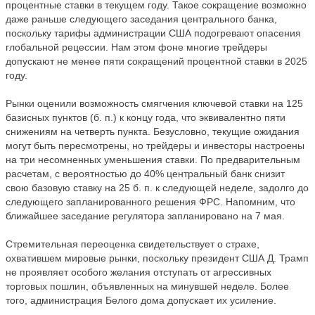
процентные ставки в текущем году. Такое сокращение возможно
даже раньше следующего заседания центрального банка,
поскольку тарифы администрации США подогревают опасения
глобальной рецессии. Нам этом фоне многие трейдеры
допускают не менее пяти сокращений процентной ставки в 2025
году.
Рынки оценили возможность смягчения ключевой ставки на 125
базисных пунктов (б. п.) к концу года, что эквивалентно пяти
снижениям на четверть пункта. Безусловно, текущие ожидания
могут быть пересмотрены, но трейдеры и инвесторы настроены
на три несомненных уменьшения ставки. По предварительным
расчетам, с вероятностью до 40% центральный банк снизит
свою базовую ставку на 25 б. п. к следующей неделе, задолго до
следующего запланированного решения ФРС. Напомним, что
ближайшее заседание регулятора запланировано на 7 мая.
Стремительная переоценка свидетельствует о страхе,
охватившем мировые рынки, поскольку президент США Д. Трамп
не проявляет особого желания отступать от агрессивных
торговых пошлин, объявленных на минувшей неделе. Более
того, администрация Белого дома допускает их усиление.