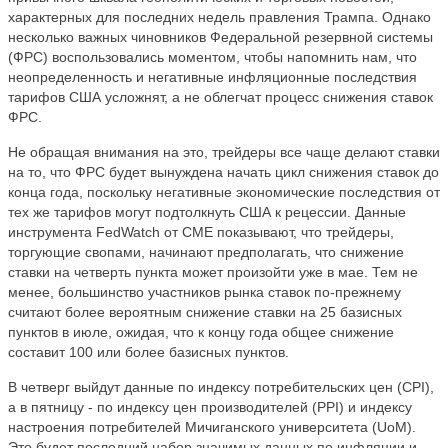
характерных для последних недель правления Трампа. Однако
несколько важных чиновников Федеральной резервной системы
(ФРС) воспользовались моментом, чтобы напомнить нам, что
неопределенность и негативные инфляционные последствия
тарифов США усложнят, а не облегчат процесс снижения ставок
ФРС.
Не обращая внимания на это, трейдеры все чаще делают ставки
на то, что ФРС будет вынуждена начать цикл снижения ставок до
конца года, поскольку негативные экономические последствия от
тех же тарифов могут подтолкнуть США к рецессии. Данные
инструмента FedWatch от CME показывают, что трейдеры,
торгующие свопами, начинают предполагать, что снижение
ставки на четверть пункта может произойти уже в мае. Тем не
менее, большинство участников рынка ставок по-прежнему
считают более вероятным снижение ставки на 25 базисных
пунктов в июле, ожидая, что к концу года общее снижение
составит 100 или более базисных пунктов.
В четверг выйдут данные по индексу потребительских цен (CPI),
а в пятницу - по индексу цен производителей (PPI) и индексу
настроения потребителей Мичиганского университета (UoM).
Это будет последний набор значимых данных по инфляции и