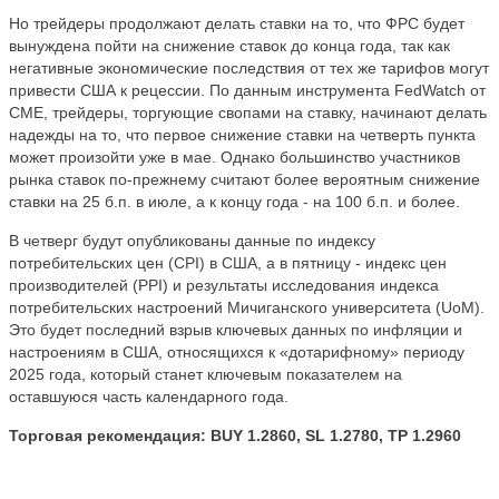
Но трейдеры продолжают делать ставки на то, что ФРС будет
вынуждена пойти на снижение ставок до конца года, так как
негативные экономические последствия от тех же тарифов могут
привести США к рецессии. По данным инструмента FedWatch от
CME, трейдеры, торгующие свопами на ставку, начинают делать
надежды на то, что первое снижение ставки на четверть пункта
может произойти уже в мае. Однако большинство участников
рынка ставок по-прежнему считают более вероятным снижение
ставки на 25 б.п. в июле, а к концу года - на 100 б.п. и более.
В четверг будут опубликованы данные по индексу
потребительских цен (CPI) в США, а в пятницу - индекс цен
производителей (PPI) и результаты исследования индекса
потребительских настроений Мичиганского университета (UoM).
Это будет последний взрыв ключевых данных по инфляции и
настроениям в США, относящихся к «дотарифному» периоду
2025 года, который станет ключевым показателем на
оставшуюся часть календарного года.
Торговая рекомендация: BUY 1.2860, SL 1.2780, TP 1.2960