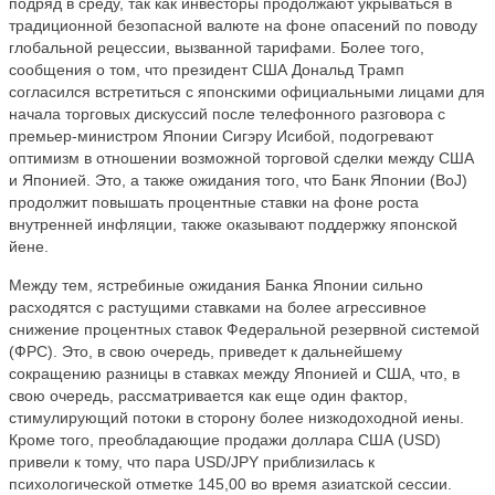
подряд в среду, так как инвесторы продолжают укрываться в
традиционной безопасной валюте на фоне опасений по поводу
глобальной рецессии, вызванной тарифами. Более того,
сообщения о том, что президент США Дональд Трамп
согласился встретиться с японскими официальными лицами для
начала торговых дискуссий после телефонного разговора с
премьер-министром Японии Сигэру Исибой, подогревают
оптимизм в отношении возможной торговой сделки между США
и Японией. Это, а также ожидания того, что Банк Японии (BoJ)
продолжит повышать процентные ставки на фоне роста
внутренней инфляции, также оказывают поддержку японской
йене.
Между тем, ястребиные ожидания Банка Японии сильно
расходятся с растущими ставками на более агрессивное
снижение процентных ставок Федеральной резервной системой
(ФРС). Это, в свою очередь, приведет к дальнейшему
сокращению разницы в ставках между Японией и США, что, в
свою очередь, рассматривается как еще один фактор,
стимулирующий потоки в сторону более низкодоходной иены.
Кроме того, преобладающие продажи доллара США (USD)
привели к тому, что пара USD/JPY приблизилась к
психологической отметке 145,00 во время азиатской сессии.