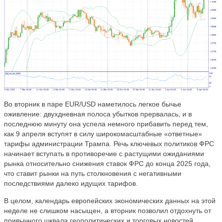
Во вторник в паре EUR/USD наметилось легкое бычье
оживление: двухдневная полоса убытков прервалась, и в
последнюю минуту она успела немного прибавить перед тем,
как 9 апреля вступят в силу широкомасштабные «ответные»
тарифы администрации Трампа. Речь ключевых политиков ФРС
начинает вступать в противоречие с растущими ожиданиями
рынка относительно снижения ставок ФРС до конца 2025 года,
что ставит рынки на путь столкновения с негативными
последствиями далеко идущих тарифов.
В целом, календарь европейских экономических данных на этой
неделе не слишком насыщен, а вторник позволил отдохнуть от
привычного шквала геополитических и торговых новостей,