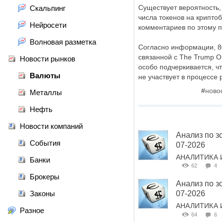
Существует вероятность,
Скальпинг
числа токенов на крипто
Нейросети
комментариев по этому п
Волновая разметка
Согласно информации, 80
связанной с The Trump Or
Новости рынков
особо подчеркивается, чт
Валюты
не участвует в процессе
#
ново
Металлы
Нефть
Новости компаний
Анализ по з
События
07-2026
АНАЛИТИКА 
Банки
62
4
Брокеры
Анализ по з
Законы
07-2026
АНАЛИТИКА 
Разное
64
6