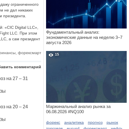
одажу ограниченного
м не дал никаких
и президента.
 «CIC Digital LLC»,
Фундаментальный анализ:
Fight LLC. При этом
экономические данные на неделю 3–7
LLC, а сам президент
августа 2026
финансы
,
форексмарт
15
бавить комментарий
оз на 27 – 31
ОЗЫ
Маржинальный анализ рынка за
оз на 20 – 24
06.08.2026 #NQ100
ОЗЫ
форекс
аналитика
прогноз
рынок
торговля
eurusd
форексмарт
нефть