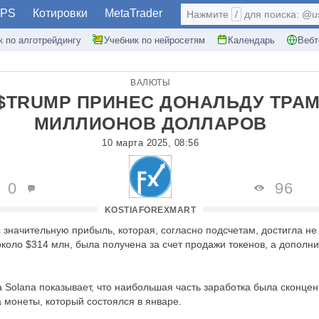
PS
Котировки
MetaTrader
Нажмите
/
для поиска: @use
к по алготрейдингу
Учебник по нейросетям
Календарь
Вебт
ВАЛЮТЫ
$TRUMP ПРИНЕС ДОНАЛЬДУ ТРАМ
МИЛЛИОНОВ ДОЛЛАРОВ
10 марта 2025, 08:56
0
96
KOSTIAFOREXMART
значительную прибыль, которая, согласно подсчетам, достигла не
около $314 млн, была получена за счет продажи токенов, а дополн
 Solana показывает, что наибольшая часть заработка была сконце
а монеты, который состоялся в январе.