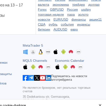
валюта
экономика
трейдер
доллар
оз на 13 – 17
Forex
GBPUSD
Россия
usdjpy
торговая неделя
пара
золото
ОЗЫ
новости
EUR/USD
финансы
акции11
США
рубль
события
индексы
биткоин
AUDUSD
евро
MetaTrader 5
MQL5 Channels
Economic Calendar
тежах
 защиты
Подпишитесь на новости
алготрейдинга
йлов
Не является брокером, нет реальных торговых
счетов
35 Dodekanisou str, Germasogeia,
4043, Limassol, Cyprus
ю cookie-файлов
.
Copyright 2000-2026,
MetaQuotes Ltd