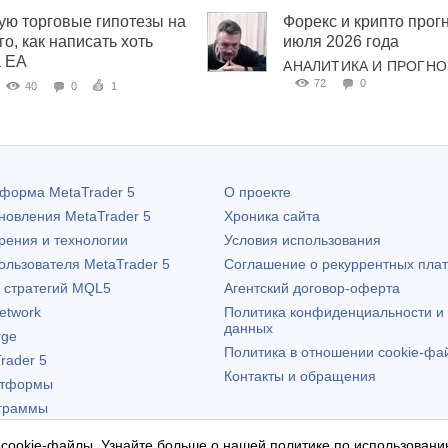
рую торговые гипотезы на
Форекс и крипто прогн
го, как написать хоть
июля 2026 года
а EA
АНАЛИТИКА И ПРОГН
72
0
40
0
1
атформа
MetaTrader 5
О проекте
бновления
MetaTrader 5
Хроника сайта
рения и технологии
Условия использования
пользователя
MetaTrader 5
Соглашение о рекуррентных пла
х стратегий MQL5
Агентский договор-оферта
etwork
Политика конфиденциальности и
данных
rge
Политика в отношении cookie-фа
rader 5
Контакты и обращения
атформы
граммы
 cookie-файлы. Узнайте больше о нашей
политике по использовани