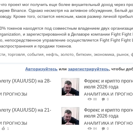
 что проект мог получить еще более внушительный доход через пр
бирже Binance. Однако несмотря на активное обсуждение, Белый до
оводу. Кроме того, остается неясным, каков размер личной прибыл
% токенов находятся под совместным владением двух организаций:
ganization, и зарегистрированной в Делавэре компании Fight Fight 
о, непосредственное управление осуществляется Fight Fight Fight 
 распространения и продажи токенов.
сти
,
торговля
,
события
,
нефть
,
золото
,
биткоин
,
экономика
,
рынок
,
Авторизуйтесь
или
зарегистрируйтесь
, чтобы до
олоту (XAU/USD) на 28-
Форекс и крипто прогн
июля 2026 года
И ПРОГНОЗЫ
АНАЛИТИКА И ПРОГН
88
0
олоту (XAU/USD) на 21-
Форекс и крипто прогн
июля 2026 года
И ПРОГНОЗЫ
АНАЛИТИКА И ПРОГН
1
84
0