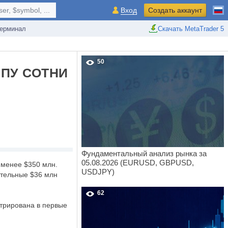
r, $symbol, ...
Вход
Создать аккаунт
ерминал
Скачать MetaTrader 5
50
ПУ СОТНИ
Фундаментальный анализ рынка за
05.08.2026 (EURUSD, GBPUSD,
 менее $350 млн.
USDJPY)
ительные $36 млн
62
нтрирована в первые