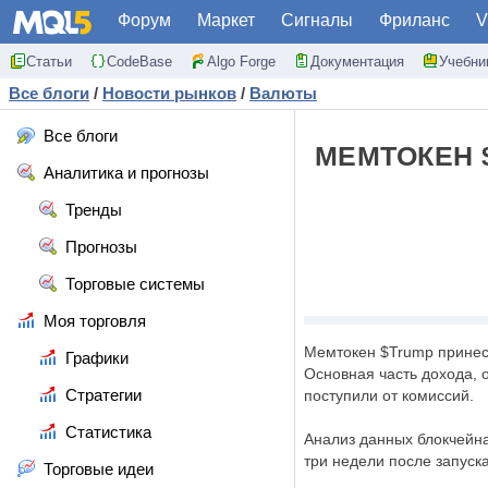
Форум
Маркет
Сигналы
Фриланс
V
Статьи
CodeBase
Algo Forge
Документация
Учебни
Все блоги
/
Новости рынков
/
Валюты
Все блоги
МЕМТОКЕН 
Аналитика и прогнозы
Тренды
Прогнозы
Торговые системы
Моя торговля
Мемтокен $Trump принес 
Графики
Основная часть дохода, 
Стратегии
поступили от комиссий.
Статистика
Анализ данных блокчейна
три недели после запуск
Торговые идеи