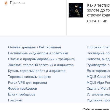
Правила
Как я тести
золоте до то
строчку код
СТРАТЕГИИ
Онлайн трейдинг / Вебтерминал
Торговая пл
Бесплатные индикаторы и советники
Последние о
Статьи о программировании и трейдинге
Новости, внед
Заказать торговый советник и индикатор
Руководство 
Купить торговый робот и индикатор
Язык торговы
Торговые сигналы форекс
MQL5 Cloud N
Forex VPS для торговли
MQL5 Algo Fo
Форум трейдеров
Скачать
MetaT
Блоги трейдеров
Установка пл
Графики
Удаление про
Бесплатные виджеты
Сайт использует