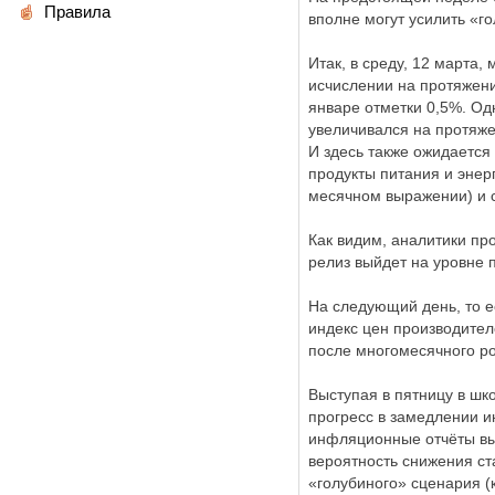
Правила
вполне могут усилить «г
Итак, в среду, 12 марта
исчислении на протяжен
январе отметки 0,5%. Од
увеличивался на протяже
И здесь также ожидается 
продукты питания и энер
месячном выражении) и с
Как видим, аналитики пр
релиз выйдет на уровне п
На следующий день, то 
индекс цен производител
после многомесячного ро
Выступая в пятницу в шк
прогресс в замедлении 
инфляционные отчёты вый
вероятность снижения ст
«голубиного» сценария (