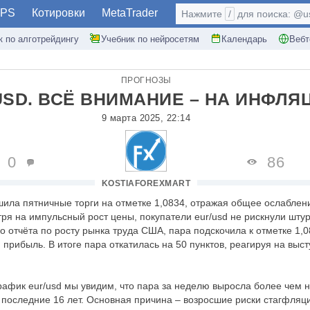
PS
Котировки
MetaTrader
Нажмите
/
для поиска: @use
к по алготрейдингу
Учебник по нейросетям
Календарь
Вебт
ПРОГНОЗЫ
USD. ВСЁ ВНИМАНИЕ – НА ИНФЛ
9 марта 2025, 22:14
0
86
KOSTIAFOREXMART
ила пятничные торги на отметке 1,0834, отражая общее ослаблен
ря на импульсный рост цены, покупатели eur/usd не рискнули штур
 отчёта по росту рынка труда США, пара подскочила к отметке 1,0
прибыль. В итоге пара откатилась на 50 пунктов, реагируя на вы
рафик eur/usd мы увидим, что пара за неделю выросла более чем н
 последние 16 лет. Основная причина – возросшие риски стагфля