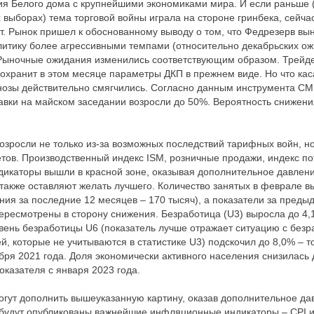
ия Белого дома с крупнейшими экономиками мира. И если раньше 
 выборах) тема торговой войны играла на стороне гринбека, сейч
. Рынок пришел к обоснованному выводу о том, что Федрезерв вы
итику более агрессивными темпами (относительно декабрьских ож
 Рыночные ожидания изменились соответствующим образом. Трейд
сохранит в этом месяце параметры ДКП в прежнем виде. Но что ка
гнозы действительно смягчились. Согласно данным инструмента C
авки на майском заседании возросли до 50%. Вероятность снижени
зросли не только из-за возможных последствий тарифных войн, н
тов. Производственный индекс ISM, розничные продажи, индекс п
ндикаторы вышли в красной зоне, оказывая дополнительное давлени
акже оставляют желать лучшего. Количество занятых в феврале в
ения за последние 12 месяцев – 170 тысяч), а показатели за пред
пересмотрены в сторону снижения. Безработица (U3) выросла до 4,
ровень безработицы U6 (показатель лучше отражает ситуацию с безр
й, которые не учитываются в статистике U3) подскочил до 8,0% – т
ября 2021 года. Доля экономически активного населения снизилась 
казателя с января 2023 года.
ут дополнить вышеуказанную картину, оказав дополнительное дав
будут опубликованы важнейшие инфляционные индикаторы – CPI и