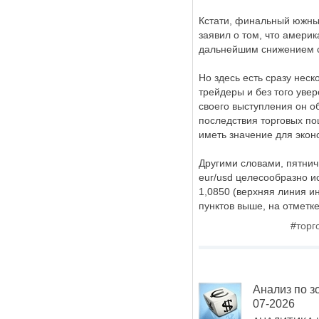
Кстати, финальный южный
заявил о том, что амери
дальнейшим снижением с
Но здесь есть сразу неск
трейдеры и без того увер
своего выступления он о
последствия торговых по
иметь значение для эко
Другими словами, пятнич
eur/usd целесообразно и
1,0850 (верхняя линия и
пунктов выше, на отметк
#
торг
Анализ по з
07-2026