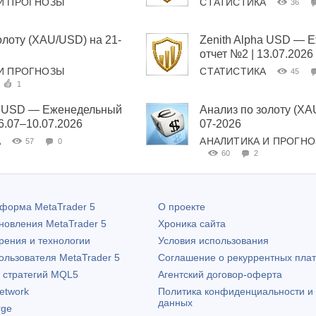
И ПРОГНОЗЫ
СТАТИСТИКА
36
олоту (XAU/USD) на 21-
Zenith Alpha USD — 
отчет №2 | 13.07.2026
И ПРОГНОЗЫ
СТАТИСТИКА
45
1
ha USD — Еженедельный
Анализ по золоту (XA
06.07–10.07.2026
07-2026
А
АНАЛИТИКА И ПРОГН
57
0
60
2
атформа
MetaTrader 5
О проекте
бновления
MetaTrader 5
Хроника сайта
рения и технологии
Условия использования
пользователя
MetaTrader 5
Соглашение о рекуррентных пла
х стратегий MQL5
Агентский договор-оферта
etwork
Политика конфиденциальности и
данных
rge