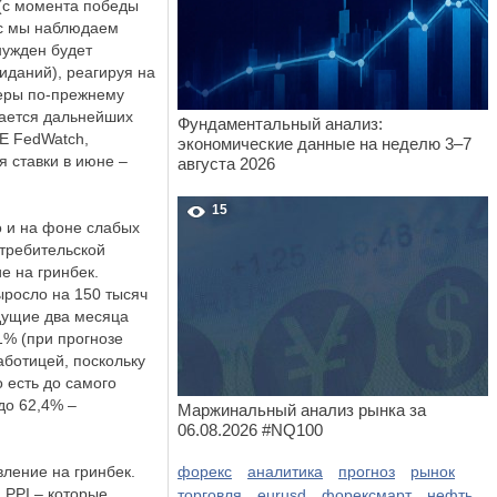
(с момента победы
ас мы наблюдаем
нужден будет
иданий), реагируя на
еры по-прежнему
сается дальнейших
Фундаментальный анализ:
ME FedWatch,
экономические данные на неделю 3–7
я ставки в июне –
августа 2026
15
о и на фоне слабых
отребительской
е на гринбек.
ыросло на 150 тысяч
ыдущие два месяца
1% (при прогнозе
аботицей, поскольку
о есть до самого
до 62,4% –
Маржинальный анализ рынка за
06.08.2026 #NQ100
ление на гринбек.
форекс
аналитика
прогноз
рынок
 PPI – которые
торговля
eurusd
форексмарт
нефть