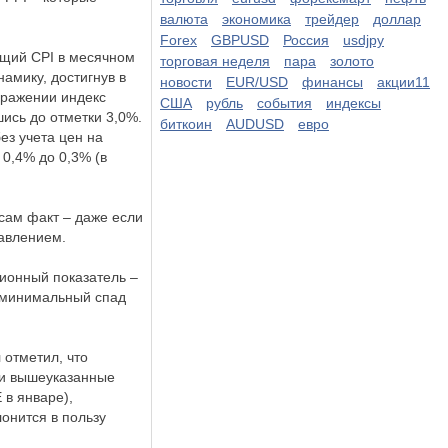
валюта
экономика
трейдер
доллар
Forex
GBPUSD
Россия
usdjpy
бщий CPI в месячном
торговая неделя
пара
золото
мику, достигнув в
новости
EUR/USD
финансы
акции11
ыражении индекс
США
рубль
события
индексы
ись до отметки 3,0%.
биткоин
AUDUSD
евро
ез учета цен на
0,4% до 0,3% (в
сам факт – даже если
давлением.
ионный показатель –
т минимальный спад
 отметил, что
ли вышеуказанные
 в январе),
онится в пользу