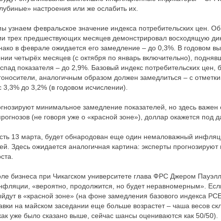
олубиные» настроения или же ослабить их.
, мы узнаем февральское значение индекса потребительских цен. О
ии трех предшествующих месяцев демонстрировал восходящую дина
нако в феврале ожидается его замедление – до 0,3%. В годовом в
нии четырёх месяцев (с октября по январь включительно), поднявш
спад показателя – до 2,9%. Базовый индекс потребительских цен, б
гоносители, аналогичным образом должен замедлиться – с отметки 
 3,3% до 3,2% (в годовом исчислении).
огнозируют минимальное замедление показателей, но здесь важен 
рогнозов (не говоря уже о «красной зоне»), доллар окажется под 
есть 13 марта, будет обнародован еще один немаловажный инфляц
ей. Здесь ожидается аналогичная картина: эксперты прогнозирую
ста.
оле бизнеса при Чикагском университете глава ФРС Джером Пауэлл
инфляции, «вероятно, продолжится, но будет неравномерным». Ес
дут в «красной зоне» (на фоне замедления базового индекса PCE
авки на майском заседании еще больше возрастет – чаша весов скл
как уже было сказано выше, сейчас шансы оцениваются как 50/50).