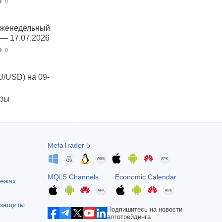
0
Еженедельный
 — 17.07.2026
0
U/USD) на 09-
ОЗЫ
MetaTrader 5
MQL5 Channels
Economic Calendar
тежах
 защиты
Подпишитесь на новости
алготрейдинга