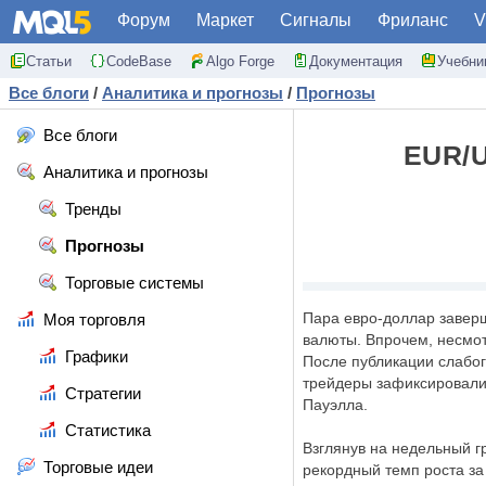
Форум
Маркет
Сигналы
Фриланс
V
Статьи
CodeBase
Algo Forge
Документация
Учебни
Все блоги
/
Аналитика и прогнозы
/
Прогнозы
Все блоги
EUR/
Аналитика и прогнозы
Тренды
Прогнозы
Торговые системы
Пара евро-доллар заверш
Моя торговля
валюты. Впрочем, несмот
Графики
После публикации слабого
трейдеры зафиксировали 
Стратегии
Пауэлла.
Статистика
Взглянув на недельный г
Торговые идеи
рекордный темп роста за