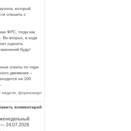
ауэлла, который
сти спешить с
ние ФРС, тогда как
. Во-вторых, в ходе
оит оценить
изменений будут
жные откаты по паре
рного движения –
аходится на 100
.
я неделя
,
форексмарт
бавить комментарий
Еженедельный
 — 24.07.2026