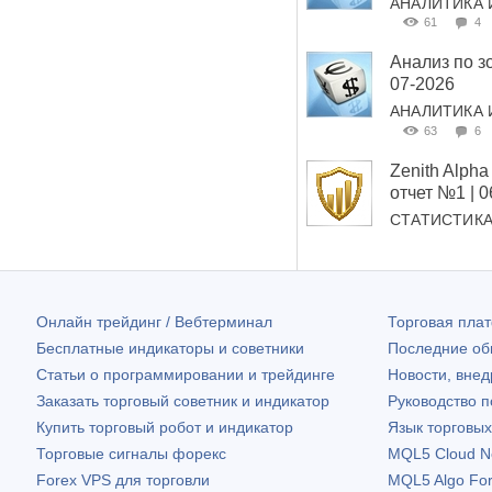
АНАЛИТИКА 
61
4
Анализ по з
07-2026
АНАЛИТИКА 
63
6
Zenith Alp
отчет №1 | 
СТАТИСТИК
Онлайн трейдинг / Вебтерминал
Торговая пл
Бесплатные индикаторы и советники
Последние о
Статьи о программировании и трейдинге
Новости, внед
Заказать торговый советник и индикатор
Руководство 
Купить торговый робот и индикатор
Язык торговы
Торговые сигналы форекс
MQL5 Cloud N
Forex VPS для торговли
MQL5 Algo Fo