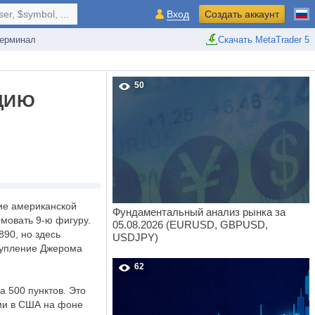
r, $symbol, ...
Вход
Создать аккаунт
ерминал
Скачать MetaTrader 5
50
ЯЦИЮ
ие американской
Фундаментальный анализ рынка за
мовать 9-ю фигуру.
05.08.2026 (EURUSD, GBPUSD,
890, но здесь
USDJPY)
ступление Джерома
62
а 500 пунктов. Это
ции в США на фоне