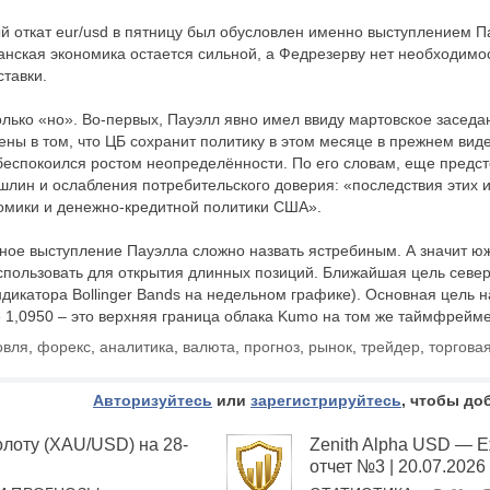
 откат eur/usd в пятницу был обусловлен именно выступлением П
канская экономика остается сильной, а Федрезерву нет необходимо
тавки.
олько «но». Во-первых, Пауэлл явно имел ввиду мартовское заседа
ены в том, что ЦБ сохранит политику в этом месяце в прежнем виде
беспокоился ростом неопределённости. По его словам, еще предст
шлин и ослабления потребительского доверия: «последствия этих 
номики и денежно-кредитной политики США».
ное выступление Пауэлла сложно назвать ястребиным. А значит ю
спользовать для открытия длинных позиций. Ближайшая цель севе
ндикатора Bollinger Bands на недельном графике). Основная цель н
е 1,0950 – это верхняя граница облака Kumo на том же таймфрейме
овля
,
форекс
,
аналитика
,
валюта
,
прогноз
,
рынок
,
трейдер
,
торгова
Авторизуйтесь
или
зарегистрируйтесь
, чтобы до
олоту (XAU/USD) на 28-
Zenith Alpha USD — 
отчет №3 | 20.07.2026