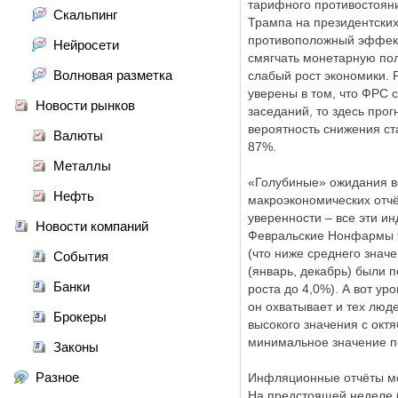
тарифного противостоян
Скальпинг
Трампа на президентских
противоположный эффект
Нейросети
смягчать монетарную пол
Волновая разметка
слабый рост экономики.
уверены в том, что ФРС 
Новости рынков
заседаний, то здесь про
вероятность снижения ст
Валюты
87%.
Металлы
«Голубиные» ожидания во
Нефть
макроэкономических отчё
уверенности – все эти и
Новости компаний
Февральские Нонфармы т
(что ниже среднего знач
События
(январь, декабрь) были 
Банки
роста до 4,0%). А вот у
он охватывает и тех люде
Брокеры
высокого значения с окт
минимальное значение по
Законы
Разное
Инфляционные отчёты мог
На предстоящей неделе 