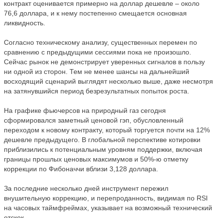
контракт оценивается примерно на доллар дешевле – около
76,6 доллара, и к нему постепенно смещается основная
ликвидность.
Согласно техническому анализу, существенных перемен по
сравнению с предыдущими сессиями пока не произошло.
Сейчас рынок не демонстрирует уверенных сигналов в пользу
ни одной из сторон. Тем не менее шансы на дальнейший
восходящий сценарий выглядят несколько выше, даже несмотря
на затянувшийся период безрезультатных попыток роста.
На графике фьючерсов на природный газ сегодня
сформировался заметный ценовой гэп, обусловленный
переходом к новому контракту, который торгуется почти на 12%
дешевле предыдущего. В глобальной перспективе котировки
приблизились к потенциальным уровням поддержки, включая
границы прошлых ценовых максимумов и 50%-ю отметку
коррекции по Фибоначчи вблизи 3,128 доллара.
За последние несколько дней инструмент пережил
внушительную коррекцию, и перепроданность, видимая по RSI
на часовых таймфреймах, указывает на возможный технический
отскок.