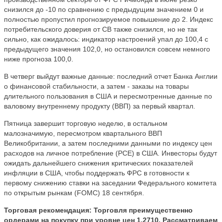
снизился до -10 по сравнению с предыдущим значением 0 и
полностью пропустил прогнозируемое повышение до 2. Индекс
потребительского доверия от CB также снизился, но не так
сильно, как ожидалось: индикатор настроений упал до 100,4 с
предыдущего значения 102,0, но остановился совсем немного
ниже прогноза 100,0.
В четверг выйдут важные данные: последний отчет Банка Англии
о финансовой стабильности, а затем - заказы на товары
длительного пользования в США и пересмотренные данные по
валовому внутреннему продукту (ВВП) за первый квартал.
Пятница завершит торговую неделю, в остальном
малозначимую, пересмотром квартального ВВП
Великобритании, а затем последними данными по индексу цен
расходов на личное потребление (PCE) в США. Инвесторы будут
ожидать дальнейшего снижения критических показателей
инфляции в США, чтобы поддержать ФРС в готовности к
первому снижению ставки на заседании Федерального комитета
по открытым рынкам (FOMC) 18 сентября.
Торговая рекомендация:
Торговля преимущественно
ордерами на покупку при уровне цен 1.2710. Рассматриваем