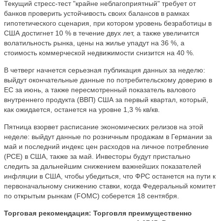
Текущий стресс-тест "крайне неблагоприятный" требует от
банков проверить устойчивость своих балансов в рамках
гипотетического сценария, при котором уровень безработицы в
США достигнет 10 % в течение двух лет, а также увеличится
волатильность рынка, цены на жилье упадут на 36 %, а
стоимость коммерческой недвижимости снизится на 40 %.
В четверг начнется серьезная публикация данных за неделю:
выйдут окончательные данные по потребительскому доверию в
ЕС за июнь, а также пересмотренный показатель валового
внутреннего продукта (ВВП) США за первый квартал, который,
как ожидается, останется на уровне 1,3 % кв/кв.
Пятница взорвет расписание экономических релизов на этой
неделе: выйдут данные по розничным продажам в Германии за
май и последний индекс цен расходов на личное потребление
(PCE) в США, также за май. Инвесторы будут пристально
следить за дальнейшим снижением важнейших показателей
инфляции в США, чтобы убедиться, что ФРС останется на пути к
первоначальному снижению ставки, когда Федеральный комитет
по открытым рынкам (FOMC) соберется 18 сентября.
Торговая рекомендация:
Торговля преимущественно