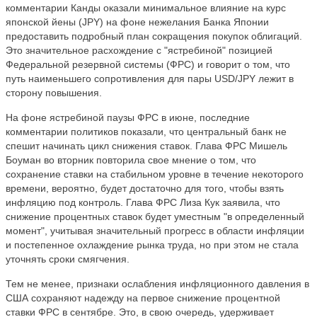
комментарии Канды оказали минимальное влияние на курс
японской йены (JPY) на фоне нежелания Банка Японии
предоставить подробный план сокращения покупок облигаций.
Это значительное расхождение с "ястребиной" позицией
Федеральной резервной системы (ФРС) и говорит о том, что
путь наименьшего сопротивления для пары USD/JPY лежит в
сторону повышения.
На фоне ястребиной паузы ФРС в июне, последние
комментарии политиков показали, что центральный банк не
спешит начинать цикл снижения ставок. Глава ФРС Мишель
Боуман во вторник повторила свое мнение о том, что
сохранение ставки на стабильном уровне в течение некоторого
времени, вероятно, будет достаточно для того, чтобы взять
инфляцию под контроль. Глава ФРС Лиза Кук заявила, что
снижение процентных ставок будет уместным "в определенный
момент", учитывая значительный прогресс в области инфляции
и постепенное охлаждение рынка труда, но при этом не стала
уточнять сроки смягчения.
Тем не менее, признаки ослабления инфляционного давления в
США сохраняют надежду на первое снижение процентной
ставки ФРС в сентябре. Это, в свою очередь, удерживает