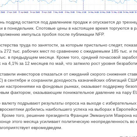
нь подряд остается под давлением продаж и опускается до трехн
ии в понедельник. Спотовые цены в настоящее время торгуются в р
одолжению импульса пробоя после публикации NFP.
ерства труда по занятости, за которым пристально следят, показал
ь 272 тыс. рабочих мест по сравнению с ожидаемыми 185 тыс. и 
ыс. в предыдущем месяце. Кроме того, средний почасовой зарабо
 на 4,1% за 12 месяцев по май, что затмило рост уровня безработ
ставили инвесторов отказаться от ожиданий скорого снижения ста
) в сентябре и сохранили доходность казначейских облигаций США
ыми настроениями на фондовых рынках, оказывает поддержку без
чевым фактором, оказывающим понижательное давление на пару 
 валюту подрывают результаты опроса на выходе с избирательных 
роскептики добились наибольшего успеха на выборах в Европейск
я. Кроме того, решение президента Франции Эммануэля Макрона н
онце этого месяца усиливает политическую неопределенность во 
агоприятствует евромедведям.