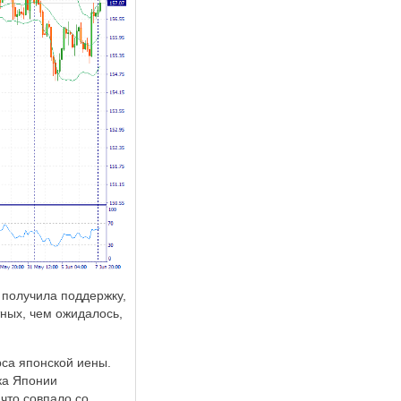
 получила поддержку,
тных, чем ожидалось,
са японской иены.
ика Японии
 что совпало со