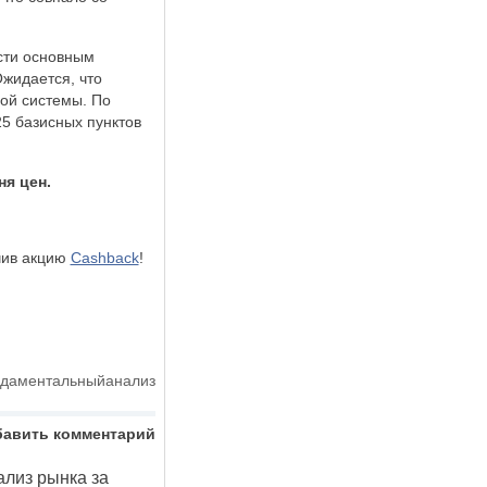
сти основным
жидается, что
ой системы. По
5 базисных пунктов
ня цен.
чив акцию
Cashback
!
даментальныйанализ
бавить комментарий
лиз рынка за