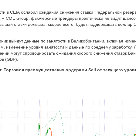
ости в США ослабил ожидания снижения ставки Федеральной резер
ным CME Group, фьючерсные трейдеры практически не видят шансо
вышай ставки дольше», скорее всего, будет поддерживать доллар
орник выйдут данные по занятости в Великобритании, включая изме
м, изменение уровня занятости и данные по среднему заработку.
ений могут спровоцировать ожидания скорого снижения ставок Бан
ов (GBP).
я:
Торговля преимущественно ордерами Sell от текущего уровн