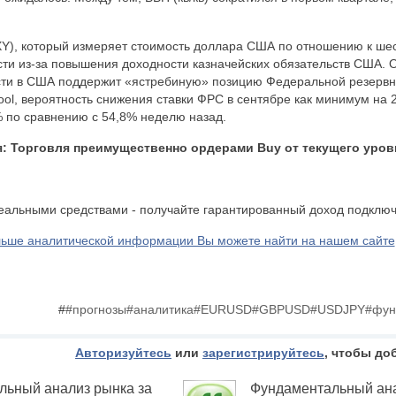
Y), который измеряет стоимость доллара США по отношению к ше
ти из-за повышения доходности казначейских обязательств США. О
ости в США поддержит «ястребиную» позицию Федеральной резервн
l, вероятность снижения ставки ФРС в сентябре как минимум на 2
% по сравнению с 54,8% неделю назад.
я:
Торговля преимущественно ордерами
Buy
от текущего уров
реальными средствами - получайте гарантированный доход подклю
ьше аналитической информации Вы можете найти на нашем сайте
#
#прогнозы#аналитика#EURUSD#GBPUSD#USDJPY#фун
Авторизуйтесь
или
зарегистрируйтесь
, чтобы до
льный анализ рынка за
Фундаментальный ана