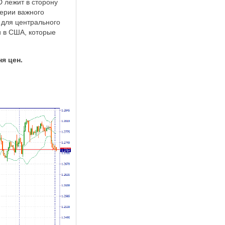
D лежит в сторону
верии важного
 для центрального
и в США, которые
я цен.