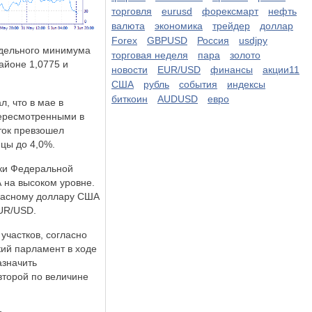
торговля
eurusd
форексмарт
нефть
валюта
экономика
трейдер
доллар
Forex
GBPUSD
Россия
usdjpy
едельного минимума
торговая неделя
пара
золото
айоне 1,0775 и
новости
EUR/USD
финансы
акции11
США
рубль
события
индексы
биткоин
AUDUSD
евро
, что в мае в
пересмотренными в
ток превзошел
ицы до 4,0%.
вки Федеральной
 на высоком уровне.
опасному доллару США
EUR/USD.
участков, согласно
ий парламент в ходе
азначить
второй по величине