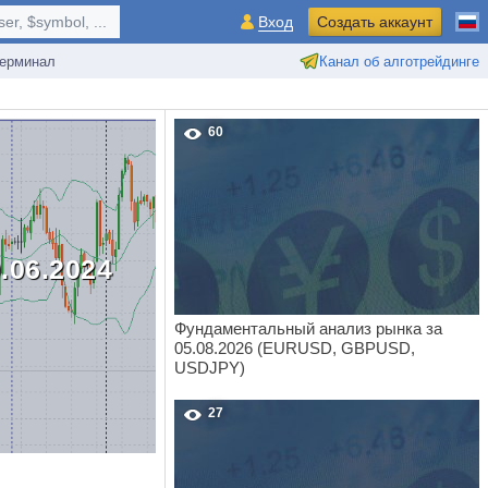
r, $symbol, ...
Вход
Создать аккаунт
ерминал
Канал об алготрейдинге
60
06.2024
Фундаментальный анализ рынка за
05.08.2026 (EURUSD, GBPUSD,
USDJPY)
27