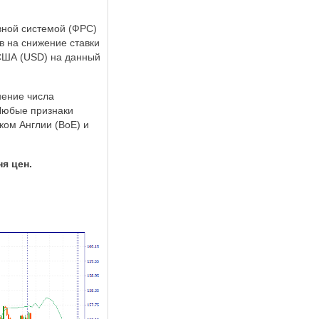
вной системой (ФРС)
в на снижение ставки
 США (USD) на данный
нение числа
 Любые признаки
ком Англии (BoE) и
я цен.