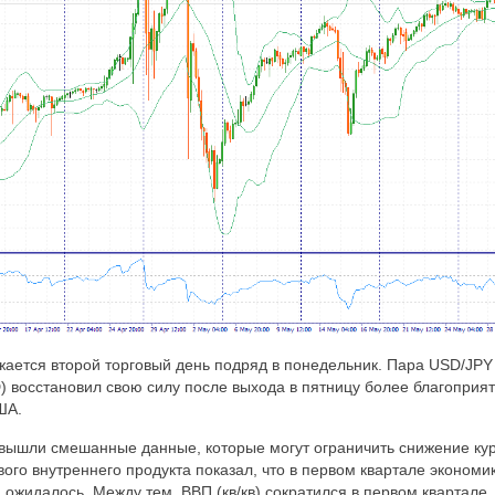
жается второй торговый день подряд в понедельник. Пара USD/JPY
) восстановил свою силу после выхода в пятницу более благоприя
ША.
вышли смешанные данные, которые могут ограничить снижение кур
вого внутреннего продукта показал, что в первом квартале эконом
ожидалось. Между тем, ВВП (кв/кв) сократился в первом квартале,