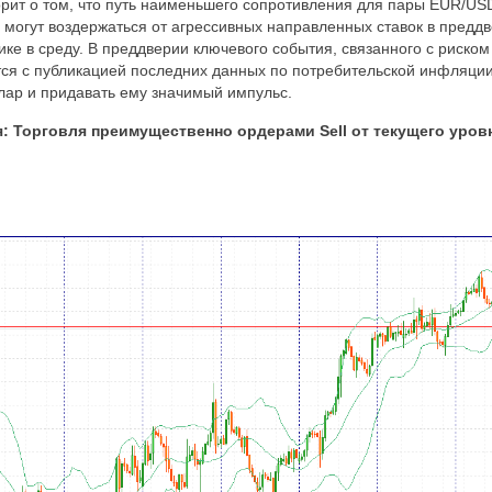
ворит о том, что путь наименьшего сопротивления для пары EUR/US
 могут воздержаться от агрессивных направленных ставок в предд
е в среду. В преддверии ключевого события, связанного с риском
тся с публикацией последних данных по потребительской инфляци
лар и придавать ему значимый импульс.
я:
Торговля преимущественно ордерами Sell от текущего уровн