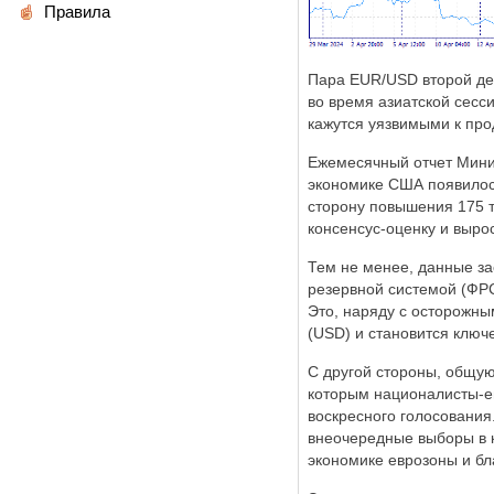
Правила
Пара EUR/USD второй де
во время азиатской сесс
кажутся уязвимыми к пр
Ежемесячный отчет Минист
экономике США появилос
сторону повышения 175 т
консенсус-оценку и вырос
Тем не менее, данные за
резервной системой (ФРС
Это, наряду с осторожн
(USD) и становится клю
С другой стороны, общую
которым националисты-ев
воскресного голосовани
внеочередные выборы в к
экономике еврозоны и бл