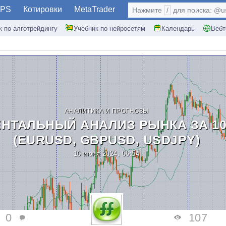
PS
Котировки
MetaTrader
Нажмите
/
для поиска: @use
к по алготрейдингу
Учебник по нейросетям
Календарь
Вебт
АНАЛИТИКА И ПРОГНОЗЫ
НТАЛЬНЫЙ АНАЛИЗ РЫНКА ЗА 10.
(EURUSD, GBPUSD, USDJPY)
10 июня 2024, 06:54
0
107