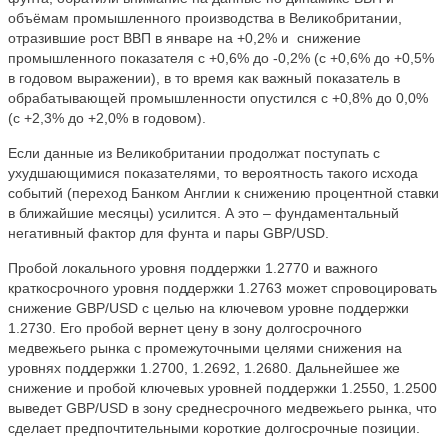
объёмам промышленного производства в Великобритании,
отразившие рост ВВП в январе на +0,2% и
снижение
промышленного показателя с +0,6% до -0,2% (с +0,6% до +0,5%
в годовом выражении), в то время как важный показатель в
обрабатывающей промышленности опустился с +0,8% до 0,0%
(с +2,3% до +2,0% в годовом).
Если данные из Великобритании продолжат поступать с
ухудшающимися показателями, то вероятность такого исхода
событий (переход Банком Англии к снижению процентной ставки
в ближайшие месяцы) усилится. А это – фундаментальный
негативный фактор для фунта и пары GBP/USD.
Пробой локального уровня поддержки 1.2770 и важного
краткосрочного уровня поддержки 1.2763 может спровоцировать
снижение GBP/USD с целью на ключевом уровне поддержки
1.2730. Его пробой вернет цену в зону долгосрочного
медвежьего рынка с промежуточными целями снижения на
уровнях поддержки 1.2700, 1.2692, 1.2680. Дальнейшее же
снижение и пробой ключевых уровней поддержки 1.2550, 1.2500
выведет GBP/USD в зону среднесрочного медвежьего рынка, что
сделает предпочтительными короткие долгосрочные позиции.