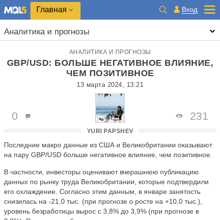
Главная
Вход
Аналитика и прогнозы
АНАЛИТИКА И ПРОГНОЗЫ
GBP/USD: БОЛЬШЕ НЕГАТИВНОЕ ВЛИЯНИЕ,
ЧЕМ ПОЗИТИВНОЕ
13 марта 2024, 13:21
0
231
YURI PAPSHEV
Последние макро данные из США и Великобритании оказывают
на пару GBP/USD больше негативное влияние, чем позитивное.
В частности,
инвестор
ы оценивают вчерашнюю
публикаци
ю
данных по рынку труда
Великобритании
, которые подтвердили
его охлаждение
. Согласно этим данным, в январе
занятость
снизилась на
-
21,0 тыс
. (при прогнозе о росте на +10,0
тыс
.)
,
уровень безработицы
вырос с 3,8% до
3,9%
(
при прогнозе
в