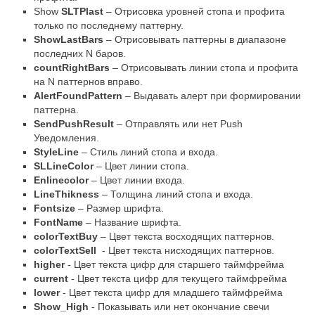
Show
SLTPlast
– Отрисовка уровней стопа и профита
только по последнему паттерну.
ShowLastBars
– Отрисовывать паттерны в диапазоне
последних
N
баров.
countRightBars
– Отрисовывать линии стопа и профита
на
N
паттернов вправо.
AlertFoundPattern
– Выдавать алерт при формировании
паттерна.
SendPushResult
– Отправлять или нет
Push
Уведомления.
StyleLine
– Стиль линий стопа и входа.
SLLineColor
– Цвет линии стопа.
Enlinecolor
– Цвет линии входа.
LineThikness
– Толщина линий стопа и входа.
Fontsize
– Размер шрифта.
FontName
– Название шрифта.
colorTextBuy
– Цвет текста восходящих паттернов.
colorTextSell
- Цвет текста нисходящих паттернов.
higher
- Цвет текста цифр для старшего таймфрейма
current
- Цвет текста цифр для текущего таймфрейма
lower
- Цвет текста цифр для младшего таймфрейма
Show_High
- Показывать или нет окончание свечи