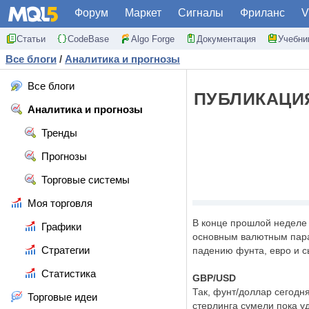
Форум
Маркет
Сигналы
Фриланс
V
Статьи
CodeBase
Algo Forge
Документация
Учебни
Все блоги
/
Аналитика и прогнозы
Все блоги
ПУБЛИКАЦИ
Аналитика и прогнозы
Тренды
Прогнозы
Торговые системы
Моя торговля
В конце прошлой неделе 
Графики
основным валютным парам
Стратегии
падению фунта, евро и с
Статистика
GBP/USD
Так, фунт/доллар сегодн
Торговые идеи
стерлинга сумели пока у