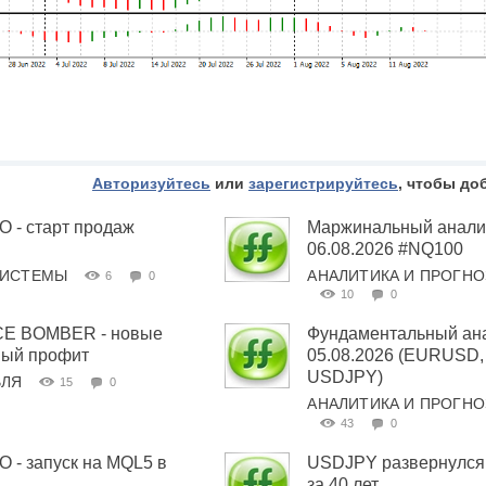
Авторизуйтесь
или
зарегистрируйтесь
, чтобы до
- старт продаж
Маржинальный анализ
06.08.2026 #NQ100
СИСТЕМЫ
АНАЛИТИКА И ПРОГН
6
0
10
0
E BOMBER - новые
Фундаментальный ана
вый профит
05.08.2026 (EURUSD
USDJPY)
ВЛЯ
15
0
АНАЛИТИКА И ПРОГН
43
0
- запуск на MQL5 в
USDJPY развернулся
за 40 лет