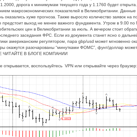
1.2000, дорога к минимумам текущего года у 1.1760 будет открыта
ением макроэкономических показателей в Великобритании. Данные
нь оказались хуже прогноза. Также выросло количество заявок на п
е предстоит выход не менее важного фундамента. Утром в 9.00 по
ебительских цен в Великобритании за июль. А вечером стоит обрат
следнего заседания ФРС. Если из документа станет ясно о дальн
ики американским регулятором, пара gbp/usd может мгновенно ока
оры окажутся разочарованы “минутками ФОМС”, фунт/доллар может 
ИЕ ЧИТАЙТЕ В БЛОГЕ КОМПАНИИ
е открывается, воспользуйтесь VPN или открывайте через браузер