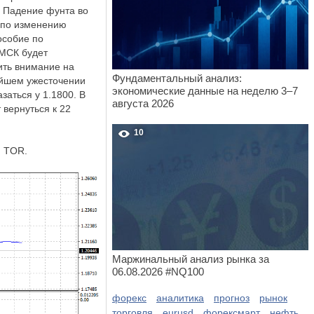
. Падение фунта во
 по изменению
особие по
 МСК будет
ить внимание на
Фундаментальный анализ:
ейшем ужесточении
экономические данные на неделю 3–7
заться у 1.1800. В
августа 2026
вернуться к 22
10
: TOR.
Маржинальный анализ рынка за
06.08.2026 #NQ100
форекс
аналитика
прогноз
рынок
торговля
eurusd
форексмарт
нефть