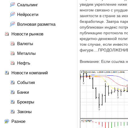
увидим укрепление ниже 
Скальпинг
многом связано с ухудш
Нейросети
занятости в стране за ию
безработице. Завтра пар
Волновая разметка
опубликован индекс потр
публикацию протокола по
Новости рынков
кредитно-денежной полит
Валюты
том случае, если инвест
фигуре....ПРОДОЛЖЕН
Металлы
Внимание: Если ссылка н
Нефть
Новости компаний
События
Банки
Брокеры
Законы
Разное