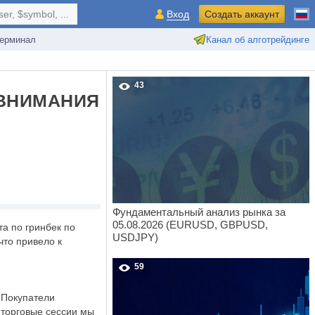
r, $symbol, ...
Вход
Создать аккаунт
ерминал
Канал об алготрейдинге
43
 ВНИМАНИЯ
Фундаментальный анализ рынка за
05.08.2026 (EURUSD, GBPUSD,
а по гринбек по
USDJPY)
что привело к
59
 Покупатели
 торговые сессии мы