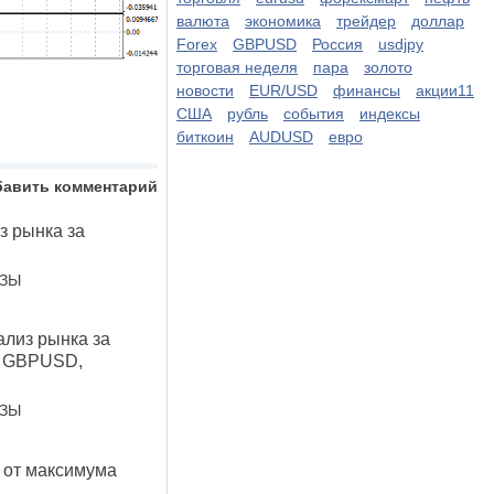
валюта
экономика
трейдер
доллар
Forex
GBPUSD
Россия
usdjpy
торговая неделя
пара
золото
новости
EUR/USD
финансы
акции11
США
рубль
события
индексы
биткоин
AUDUSD
евро
бавить комментарий
 рынка за
ОЗЫ
лиз рынка за
, GBPUSD,
ОЗЫ
 от максимума