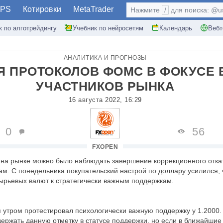
PS
Котировки
MetaTrader
Нажмите
/
для поиска: @use
к по алготрейдингу
Учебник по нейросетям
Календарь
Вебт
АНАЛИТИКА И ПРОГНОЗЫ
Я ПРОТОКОЛОВ ФОМС В ФОКУСЕ
УЧАСТНИКОВ РЫНКА
16 августа 2022, 16:29
0
56
FXOPEN
на рынке можно было наблюдать завершение коррекционного откат
. С понедельника покупательский настрой по доллару усилился, 
ырьевых валют к стратегически важным поддержкам.
я утром протестировал психологически важную поддержку у 1.2000.
держать данную отметку в статусе поддержки, но если в ближайшие