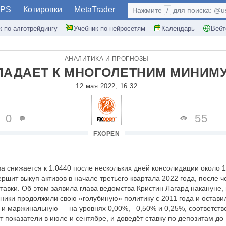
PS
Котировки
MetaTrader
Нажмите
/
для поиска: @use
к по алготрейдингу
Учебник по нейросетям
Календарь
Вебт
АНАЛИТИКА И ПРОГНОЗЫ
ПАДАЕТ К МНОГОЛЕТНИМ МИНИМ
12 мая 2022, 16:32
0
55
FXOPEN
а снижается к 1.0440 после нескольких дней консолидации около 1
ершит выкуп активов в начале третьего квартала 2022 года, после ч
авки. Об этом заявила глава ведомства Кристин Лагард накануне,
ики продолжили свою «голубиную» политику с 2011 года и остави
и маржинальную — на уровнях 0,00%, –0,50% и 0,25%, соответств
т показатели в июле и сентябре, и доведёт ставку по депозитам до