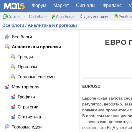
Форум
Маркет
Сигналы
Фриланс
V
Статьи
CodeBase
Algo Forge
Документация
Учебни
Все блоги
/
Аналитика и прогнозы
Все блоги
ЕВРО 
Аналитика и прогнозы
Тренды
Прогнозы
Торговые системы
EUR/USD
Моя торговля
Графики
Европейская валюта снов
регулятор, вероятно, зав
Стратегии
повышение процентной ст
В прошлом месяце чиновн
Статистика
— основную, депозитную 
Торговые идеи
считают, что ЕЦБ увеличи