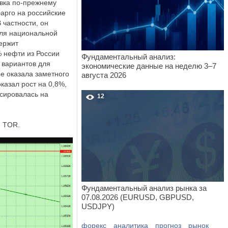
овка по-прежнему
арго на российские
 частности, он
для национальной
ержит
% нефти из России
Фундаментальный анализ:
 вариантов для
экономические данные на неделю 3–7
е оказала заметного
августа 2026
казал рост на 0,8%,
сировалась на
12
: TOR.
Фундаментальный анализ рынка за
07.08.2026 (EURUSD, GBPUSD,
USDJPY)
форекс
аналитика
прогноз
рынок