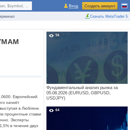
r, $symbol, ...
Вход
Создать аккаунт
ерминал
Скачать MetaTrader 5
56
УМАМ
Фундаментальный анализ рынка за
05.08.2026 (EURUSD, GBPUSD,
.0600. Европейский
USDJPY)
его начнёт
 выступая в Любляне.
64
ли процентные ставки
енно. Эксперты
 1,5% в течение двух