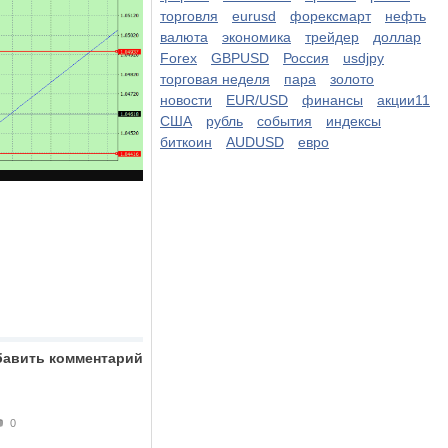
торговля
eurusd
форексмарт
нефть
валюта
экономика
трейдер
доллар
Forex
GBPUSD
Россия
usdjpy
торговая неделя
пара
золото
новости
EUR/USD
финансы
акции11
США
рубль
события
индексы
биткоин
AUDUSD
евро
бавить комментарий
0