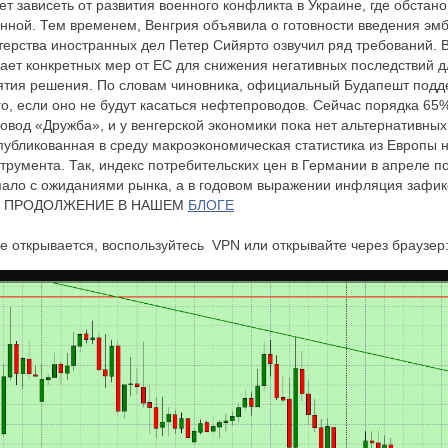
ет зависеть от развития военного конфликта в Украине, где обстан
нной. Тем временем, Венгрия объявила о готовности введения эмб
терства иностранных дел Петер Сийярто озвучил ряд требований. В
дает конкретных мер от ЕС для снижения негативных последствий 
нятия решения. По словам чиновника, официальный Будапешт подд
, если оно не будут касаться нефтепроводов. Сейчас порядка 65
овод «Дружба», и у венгерской экономики пока нет альтернативных
публикованная в среду макроэкономическая статистика из Европы н
трумента. Так, индекс потребительских цен в Германии в апреле по
пало с ожиданиями рынка, а в годовом выражении инфляция зафик
ЙТЕ ПРОДОЛЖЕНИЕ В НАШЕМ
БЛОГЕ
е открывается, воспользуйтесь VPN или открывайте через браузер