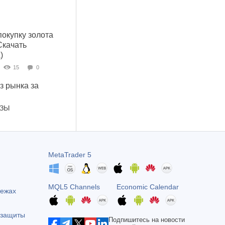
покупку золота
Скачать
)
15
0
 рынка за
ОЗЫ
MetaTrader 5
MQL5 Channels
Economic Calendar
тежах
 защиты
Подпишитесь на новости