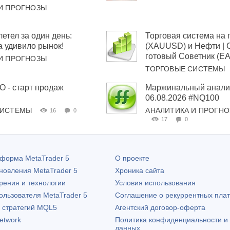
И ПРОГНОЗЫ
тел за один день:
Торговая система на 
а удивило рынок!
(XAUUSD) и Нефти | 
готовый Советник (EA
И ПРОГНОЗЫ
ТОРГОВЫЕ СИСТЕМЫ
- старт продаж
Маржинальный анализ
06.08.2026 #NQ100
СИСТЕМЫ
АНАЛИТИКА И ПРОГН
16
0
17
0
атформа
MetaTrader 5
О проекте
бновления
MetaTrader 5
Хроника сайта
рения и технологии
Условия использования
пользователя
MetaTrader 5
Соглашение о рекуррентных пла
х стратегий MQL5
Агентский договор-оферта
etwork
Политика конфиденциальности и
данных