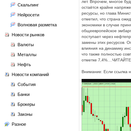
лет. Впрочем, многое буд
Скальпинг
остаётся крайне напряже
ресурсы, но глава Минис
Нейросети
отметил, что страна ожи
Волновая разметка
экономики в случае при
общеевропейское эмбарго
Новости рынков
поступает через нефтепр
замены этих ресурсов. О
Валюты
влияния на динамику инс
что также полностью сов
Металлы
отметке 7,4%....ЧИТА
Нефть
Внимание: Если ссылка н
Новости компаний
События
Банки
Брокеры
Законы
Разное