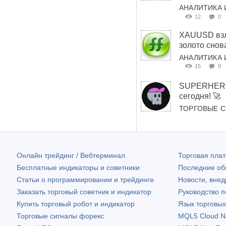
АНАЛИТИКА 
12
0
XAUUSD взле
золото снов
АНАЛИТИКА 
15
0
SUPERHERO 
сегодня! 🚀
ТОРГОВЫЕ 
Онлайн трейдинг / Вебтерминал
Торговая пл
Бесплатные индикаторы и советники
Последние о
Статьи о программировании и трейдинге
Новости, внед
Заказать торговый советник и индикатор
Руководство 
Купить торговый робот и индикатор
Язык торговы
Торговые сигналы форекс
MQL5 Cloud N